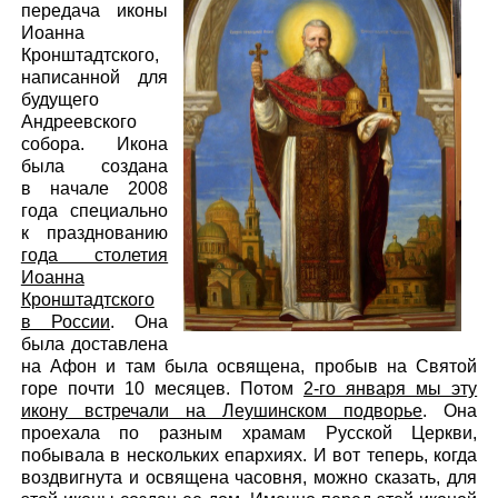
передача иконы
Иоанна
Кронштадтского,
написанной для
будущего
Андреевского
собора. Икона
была создана
в начале 2008
года специально
к празднованию
года столетия
Иоанна
Кронштадтского
в России
. Она
была доставлена
на Афон и там была освящена, пробыв на Святой
горе почти 10 месяцев. Потом
2-го января мы эту
икону встречали на Леушинском подворье
. Она
проехала по разным храмам Русской Церкви,
побывала в нескольких епархиях. И вот теперь, когда
воздвигнута и освящена часовня, можно сказать, для