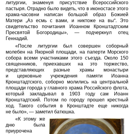
литургии, знаменуя присутствие Всероссийского
пастыря. Отрадно было видеть, что в иконостасе этого
храма-часовни написан большой образ Божией
Матери „Аз есмь с вами, и никтоже на вы“. Это
свидетельство почитания Иоанном Кронштадтским
Пресвятой Богородицы», — подчеркнул отец
Геннадий.
«После литургии был совершен соборный
молебен на Якорной площади, на паперти Морского
собора всеми участниками этого съезда. Около 150
священников, приехавших на это торжество,
представляющих разные храмы монастыри
и церковные учреждения памяти Иоанна
Кронштадтского, соборно молились на центральной
площади города у главного храма Российского флота,
который закладывал в 1903 году сам Иоанн
Кронштадтский. Потом по городу прошел крестный
ход. Такого события в Кронштадте еще никогда
не было», — заметил батюшка.
«К этому же
дню была
приурочена