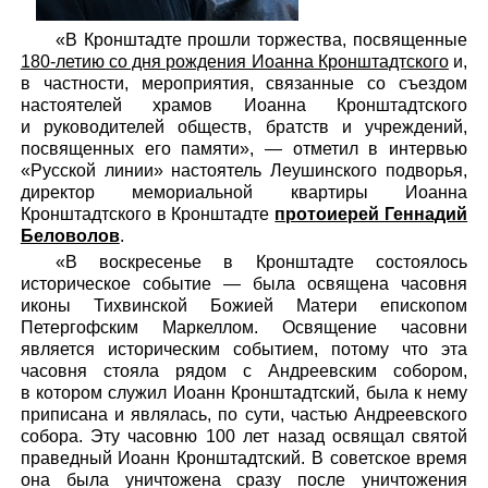
«В Кронштадте прошли торжества, посвященные
180-летию со дня рождения Иоанна Кронштадтского
и,
в частности, мероприятия, связанные со съездом
настоятелей храмов Иоанна Кронштадтского
и руководителей обществ, братств и учреждений,
посвященных его памяти», — отметил в интервью
«Русской линии» настоятель Леушинского подворья,
директор мемориальной квартиры Иоанна
Кронштадтского в Кронштадте
протоиерей Геннадий
Беловолов
.
«В воскресенье в Кронштадте состоялось
историческое событие — была освящена часовня
иконы Тихвинской Божией Матери епископом
Петергофским Маркеллом. Освящение часовни
является историческим событием, потому что эта
часовня стояла рядом с Андреевским собором,
в котором служил Иоанн Кронштадтский, была к нему
приписана и являлась, по сути, частью Андреевского
собора. Эту часовню 100 лет назад освящал святой
праведный Иоанн Кронштадтский. В советское время
она была уничтожена сразу после уничтожения