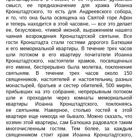
смысл, ее предназначение для храма Иоанна
Кронштадтского, то есть для Андреевского собора,
и то, что она была освящена на Святой горе Афон
и теперь находится в этой часовне, — все это делает
ее, безусловно, чтимой иконой, выражением нашего
чаяния возрождения Кронштадтской святыни. Все
гости Кронштадта стали гостями дорогого Батюшки
и его мемориальной квартиры. В течение трех часов
шли потоком в его квартиру почитатели Иоанна
Кронштадтского, настоятели храмов, посвященных
его имени, беспрерывно была молитва, поклонение
святыням. В течении трех часов около 150
священников, настоятелей и настоятельниц разных
монастырей, братьев и сестер обителей, 500 мирян,
прибывших на это собрание, непрерывным потоком
шли и проходили через комнаты мемориальной
квартиры Иоанна Кронштадтского, поклоняясь
ее святыням. Наверное, столько гостей в этой
квартире еще никогда не бывало. Можно сказать, что
хозяин этой квартиры, сам Батюшка радовался таким
многочисленным гостям. Тем более, за каждым
священником стоит храм Иоанна Кронштадтского,