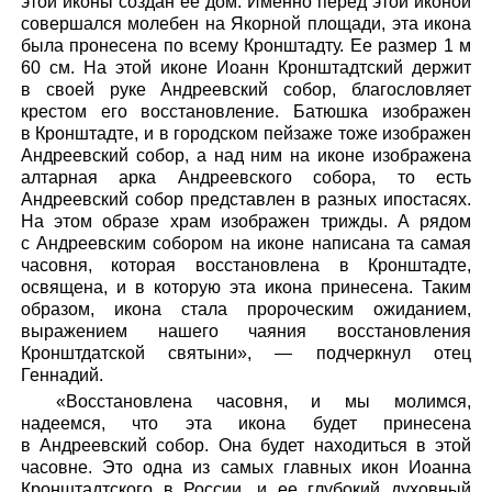
этой иконы создан ее дом. Именно перед этой иконой
совершался молебен на Якорной площади, эта икона
была пронесена по всему Кронштадту. Ее размер 1 м
60 см. На этой иконе Иоанн Кронштадтский держит
в своей руке Андреевский собор, благословляет
крестом его восстановление. Батюшка изображен
в Кронштадте, и в городском пейзаже тоже изображен
Андреевский собор, а над ним на иконе изображена
алтарная арка Андреевского собора, то есть
Андреевский собор представлен в разных ипостасях.
На этом образе храм изображен трижды. А рядом
с Андреевским собором на иконе написана та самая
часовня, которая восстановлена в Кронштадте,
освящена, и в которую эта икона принесена. Таким
образом, икона стала пророческим ожиданием,
выражением нашего чаяния восстановления
Кронштдатской святыни», — подчеркнул отец
Геннадий.
«Восстановлена часовня, и мы молимся,
надеемся, что эта икона будет принесена
в Андреевский собор. Она будет находиться в этой
часовне. Это одна из самых главных икон Иоанна
Кронштадтского в России, и ее глубокий духовный