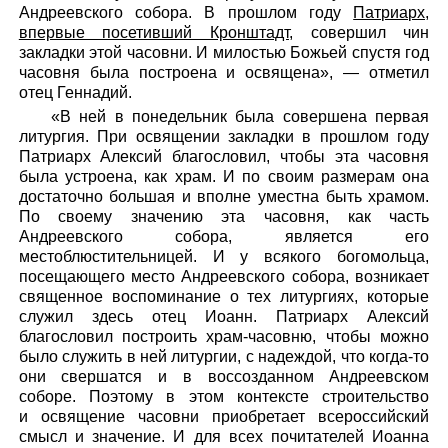
Андреевского собора. В прошлом году
Патриарх,
впервые посетивший Кронштадт
, совершил чин
закладки этой часовни. И милостью Божьей спустя год
часовня была построена и освящена», — отметил
отец Геннадий.
«В ней в понедельник была совершена первая
литургия. При освящении закладки в прошлом году
Патриарх Алексий благословил, чтобы эта часовня
была устроена, как храм. И по своим размерам она
достаточно большая и вполне уместна быть храмом.
По своему значению эта часовня, как часть
Андреевского собора, является его
местоблюстительницей. И у всякого богомольца,
посещающего место Андреевского собора, возникает
священное воспоминание о тех литургиях, которые
служил здесь отец Иоанн. Патриарх Алексий
благословил построить храм-часовню, чтобы можно
было служить в ней литургии, с надеждой, что когда-то
они свершатся и в воссозданном Андреевском
соборе. Поэтому в этом контексте строительство
и освящение часовни приобретает всероссийский
смысл и значение. И для всех почитателей Иоанна