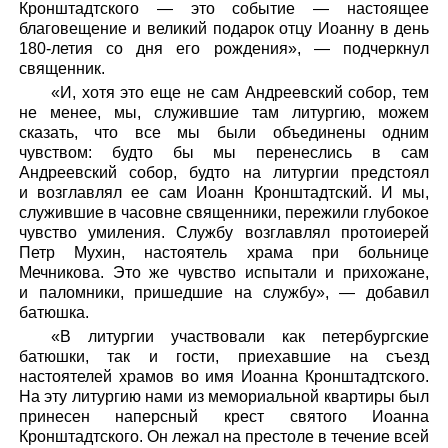
Кронштадтского — это событие — настоящее
благовещение и великий подарок отцу Иоанну в день
180-летия со дня его рождения», — подчеркнул
священник.
«И, хотя это еще не сам Андреевский собор, тем
не менее, мы, служившие там литургию, можем
сказать, что все мы были объединены одним
чувством: будто бы мы перенеслись в сам
Андреевский собор, будто на литургии предстоял
и возглавлял ее сам Иоанн Кронштадтский. И мы,
служившие в часовне священники, пережили глубокое
чувство умиления. Службу возглавлял протоиерей
Петр Мухин, настоятель храма при больнице
Мечникова. Это же чувство испытали и прихожане,
и паломники, пришедшие на службу», — добавил
батюшка.
«В литургии участвовали как петербургские
батюшки, так и гости, приехавшие на съезд
настоятелей храмов во имя Иоанна Кронштадтского.
На эту литургию нами из мемориальной квартиры был
принесен наперсный крест святого Иоанна
Кронштадтского. Он лежал на престоле в течение всей