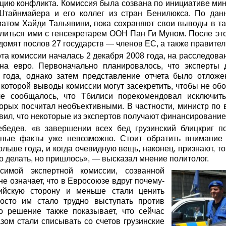
ацию конфликта. Комиссия была созвана по инициативе ми
тайнмайера и его коллег из стран Бенилюкса. По данн
атом Хайди Тальявини, пока сохраняют свои выводы в тай
елиться ими с генсекретарем ООН Пан Ги Муном. После это
омят послов 27 государств — членов ЕС, а также правитель
а комиссии началась 2 декабря 2008 года, на расследов
на евро. Первоначально планировалось, что эксперты 
 года, однако затем представление отчета было отлож
 которой выводы комиссии могут засекретить, чтобы не о
е сообщалось, что Тбилиси порекомендовал исключить
торых посчитал необъективными. В частности, министр по
ил, что некоторые из экспертов получают финансирование
ебедев, «в завершении всех бед грузинский блицкриг п
ные факты уже невозможно. Стоит обратить внимание 
ьше года, и когда очевидную вещь, наконец, признают, то 
го делать, но пришлось», — высказал мнение политолог.
симой экспертной комиссии, созванной
е означает, что в Евросоюзе вдруг почему-
ийскую сторону и меньше стали ценить
росто им стало трудно выступать против
о решение также показывает, что сейчас
ом стали списывать со счетов грузинские