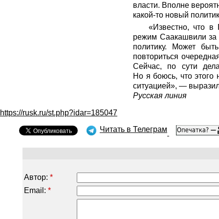
власти. Вполне вероят
какой-то новый политик
«Известно, что в 
режим Саакашвили за т
политику. Может быт
повториться очередная
Сейчас, по сути дел
Но я боюсь, что этого 
ситуацией», — выразил
Русская линия
https://rusk.ru/st.php?idar=185047
Читать в Телеграм
Автор:
*
Email:
*