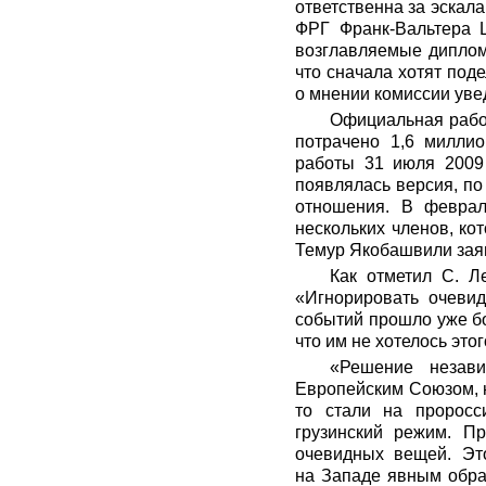
ответственна за эскал
ФРГ Франк-Вальтера Ш
возглавляемые диплом
что сначала хотят под
о мнении комиссии увед
Официальная работ
потрачено 1,6 миллио
работы 31 июля 2009
появлялась версия, по
отношения. В феврал
нескольких членов, ко
Темур Якобашвили заяв
Как отметил С. Л
«Игнорировать очевид
событий прошло уже бол
что им не хотелось это
«Решение незави
Европейским Союзом, н
то стали на проросс
грузинский режим. П
очевидных вещей. Эт
на Западе явным образ