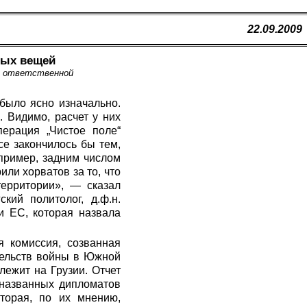
22.09.2009
ных вещей
ию ответственной
 было ясно изначально.
. Видимо, расчет у них
перация „Чистое поле“
се закончилось бы тем,
апример, задним числом
или хорватов за то, что
территории», — сказал
кий политолог, д.ф.н.
и ЕС, которая назвала
я комиссия, созванная
тельств войны в Южной
лежит на Грузии. Отчет
еназванных дипломатов
торая, по их мнению,