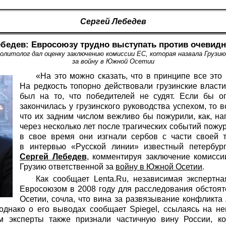
Сергей Лебедев
ебедев: Евросоюзу трудно выступать против очевид
олитолог дал оценку заключению комиссии ЕС, которая назвала Груз
за войну в Южной Осетии
«На это можно сказать, что в принципе все это
На редкость топорно действовали грузинские власти
был на то, что победителей не судят. Если бы о
закончилась у грузинского руководства успехом, то в
что их задним числом вежливо бы пожурили, как, н
через несколько лет после трагических событий пожур
в свое время они изгнали сербов с части своей 
в интервью «Русской линии» известный петербургс
Сергей Лебедев
, комментируя заключение комисси
Грузию ответственной за
войну в Южной Осетии
.
Как сообщает Lenta.Ru, независимая экспертна
Евросоюзом в 2008 году для расследования обстоя
Осетии, сочла, что вина за развязывание конфликта 
 однако о его выводах сообщает Spiegel, ссылаясь на н
м эксперты также признали частичную вину России, ко