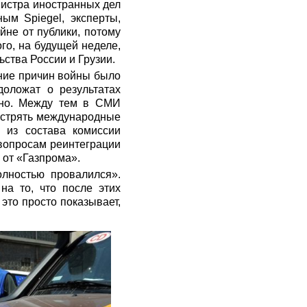
нистра иностранных дел
ым Spiegel, эксперты,
не от публики, потому
го, на будущей неделе,
ства России и Грузии.
ание причин войны было
доложат о результатах
ено. Между тем в СМИ
бострять международные
 из состава комиссии
 вопросам реинтеграции
 от «Газпрома».
олностью провалился».
на то, что после этих
это просто показывает,