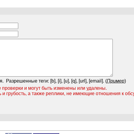
я.
Разрешенные теги: [b], [i], [u], [q], [url], [email]. (
Пример
)
 проверки и могут быть изменены или удалены.
ь и грубость, а также реплики, не имеющие отношения к об