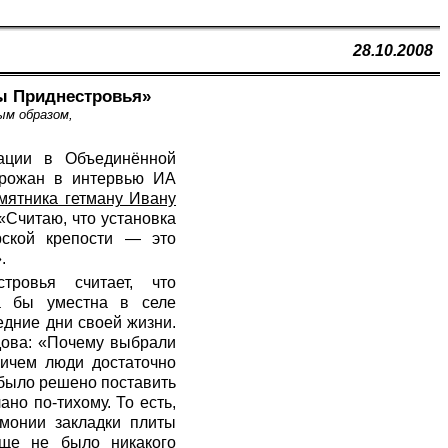
28.10.2008
ы Приднестровья»
ым образом,
гации в Объединённой
орожан в интервью ИА
мятника гетману Ивану
«Считаю, что установка
рской крепости — это
.
тровья считает, что
а бы уместна в селе
едние дни своей жизни.
дова: «Почему выбрали
ричем люди достаточно
 было решено поставить
но по-тихому. То есть,
емонии закладки плиты
бще не было никакого