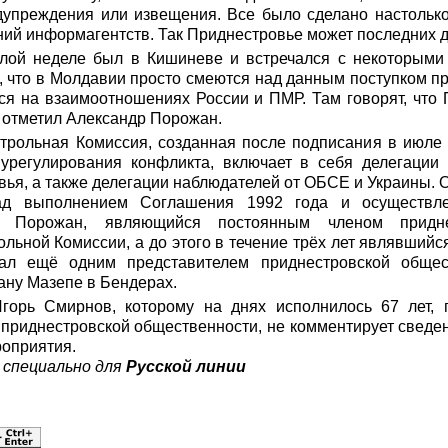
дупреждения или извещения. Все было сделано настолько 
ний информагентств. Так Приднестровье может последних д
лой неделе был в Кишиневе и встречался с некоторыми
ь, что в Молдавии просто смеются над данным поступком п
ится на взаимоотношениях России и ПМР. Там говорят, что
— отметил Александр Порожан.
трольная Комиссия, созданная после подписания в июле
урегулирования конфликта, включает в себя делегации 
ья, а также делегации наблюдателей от ОБСЕ и Украины.
над выполнением Соглашения 1992 года и осуществле
р Порожан, являющийся постоянным членом придне
льной Комиссии, а до этого в течение трёх лет являвший
тал ещё одним представителем приднестровской общес
ану Мазепе в Бендерах.
орь Смирнов, которому на днях исполнилось 67 лет, п
приднестровской общественности, не комментирует сведе
роприятия.
, специально для
Русской линии