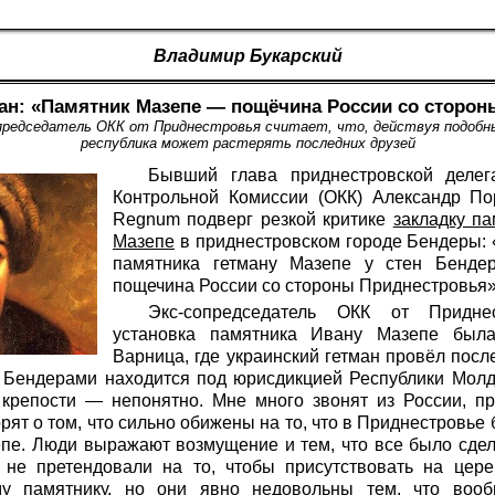
Владимир Букарский
ан: «Памятник Мазепе — пощёчина России со сторон
редседатель ОКК от Приднестровья считает, что, действуя подобн
республика может растерять последних друзей
Бывший глава приднестровской деле
Контрольной Комиссии (ОКК) Александр П
Regnum подверг резкой критике
закладку па
Мазепе
в приднестровском городе Бендеры: 
памятника гетману Мазепе у стен Бенде
пощечина России со стороны Приднестровья»
Экс-сопредседатель ОКК от Приднес
установка памятника Ивану Мазепе был
Варница, где украинский гетман провёл посл
с Бендерами находится под юрисдикцией Республики Мол
крепости — непонятно. Мне много звонят из России, п
рят о том, что сильно обижены на то, что в Приднестровье
пе. Люди выражают возмущение и тем, что все было сдела
о не претендовали на то, чтобы присутствовать на цер
у памятнику, но они явно недовольны тем, что воо