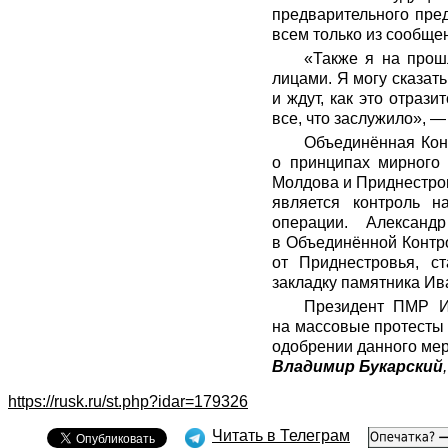
предварительного пре
всем только из сообще
«Также я на прош
лицами. Я могу сказат
и ждут, как это отраз
все, что заслужило», 
Объединённая Кон
о принципах мирного 
Молдова и Приднестров
является контроль 
операции. Александ
в Объединённой Контро
от Приднестровья, с
закладку памятника Ив
Президент ПМР Иг
на массовые протесты 
одобрении данного ме
Владимир Букарский
https://rusk.ru/st.php?idar=179326
Читать в Телеграм