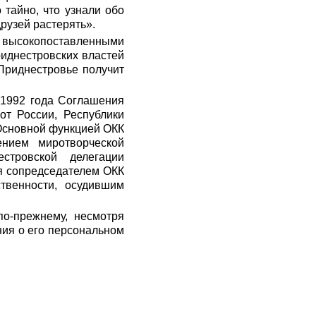
тайно, что узнали обо
рузей растерять».
 высокопоставленными
риднестровских властей
 Приднестровье получит
 1992 года Соглашения
от России, Республики
 Основной функцией ОКК
нием миротворческой
стровской делегации
ся сопредседателем ОКК
твенности, осудившим
о-прежнему, несмотря
ния о его персональном