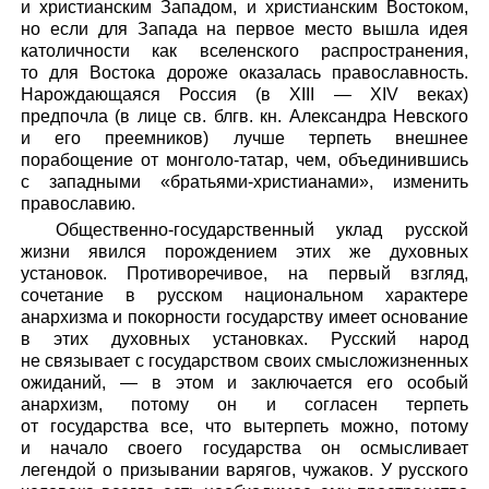
и христианским Западом, и христианским Востоком,
но если для Запада на первое место вышла идея
католичности как вселенского распространения,
то для Востока дороже оказалась православность.
Нарождающаяся Россия (в XIII — XIV веках)
предпочла (в лице св. блгв. кн. Александра Невского
и его преемников) лучше терпеть внешнее
порабощение от монголо-татар, чем, объединившись
с западными «братьями-христианами», изменить
православию.
Общественно-государственный уклад русской
жизни явился порождением этих же духовных
установок. Противоречивое, на первый взгляд,
сочетание в русском национальном характере
анархизма и покорности государству имеет основание
в этих духовных установках. Русский народ
не связывает с государством своих смысложизненных
ожиданий, — в этом и заключается его особый
анархизм, потому он и согласен терпеть
от государства все, что вытерпеть можно, потому
и начало своего государства он осмысливает
легендой о призывании варягов, чужаков. У русского