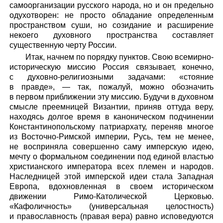
самоорганизации русского народа, но и он предельно
одухотворен: не просто обладание определенным
пространством суши, но созидание и расширение
некоего духовного пространства составляет
существенную черту России.
Итак, начнем по порядку пунктов. Свою всемирно-
историческую миссию Россия связывает, конечно,
с духовно-религиозными задачами: «стояние
в правде», — так, пожалуй, можно обозначить
в первом приближении эту миссию. Будучи в духовном
смысле преемницей Византии, приняв оттуда веру,
находясь долгое время в каноническом подчинении
Константинопольскому патриархату, переняв многое
из Восточно-Римской империи, Русь, тем не менее,
не восприняла совершенно саму имперскую идею,
мечту о формальном соединении под единой властью
христианского императора всех племен и народов.
Наследницей этой имперской идеи стала Западная
Европа, вдохновленная в своем историческом
движении Римо-Католической Церковью.
«Кафоличность» (универсальная целостность)
и православность (правая вера) равно исповедуются