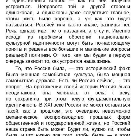
и единственный вопрос — как на ней получше
устроиться. Неправота той и другой стороны
одинаковая, и одинаковы даже следствия: главное,
чтобы жить было хорошо, а уж как это будет
называться, Россией или как-то иначе, разницы нет.
Речь, однако идет не о названии, а о сути. Именно
исходя из проблемы обретения национально-
культурной идентичности могут быть по-настоящему
поняты и решены все большие и маленькие вопросы
реальной политики. От того, кем мы будем в первую
очередь зависит то, как устроится наша жизнь.
То, что Россия была, — это исторический факт.
Была мощная самобытная культура, была мощная
самобытная держава. Есть ли Россия сейчас, — это
вопрос. На протяжении своей истории Россия была
неодинакова, она менялась от века к веку,
но сохраняла при этом некую фундаментальную
идентичность. В XXI веке Россия не может оставаться
такой, как в прошлом, это очевидно, невозможно
механическое воспроизводство прошлых форм
общественной и государственной жизни, но Россией
наша страна быть может. Будет ли, нужно ли, чтобы
была, и что нужно для того, чтобы была, — в этом