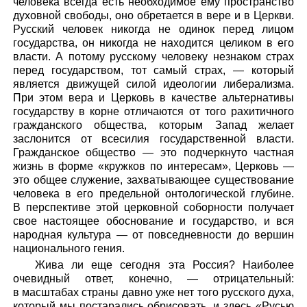
человека всегда есть необходимое ему пространство
духовной свободы, оно обретается в вере и в Церкви.
Русский человек никогда не одинок перед лицом
государства, он никогда не находится целиком в его
власти. А потому русскому человеку незнаком страх
перед государством, тот самый страх, — который
является движущей силой идеологии либерализма.
При этом вера и Церковь в качестве альтернативы
государству в корне отличаются от того рахитичного
гражданского общества, которым Запад желает
заслонится от всесилия государственной власти.
Гражданское общество — это подчеркнуто частная
жизнь в форме «кружков по интересам», Церковь —
это общее служение, захватывающее существование
человека в его предельной онтологической глубине.
В перспективе этой церковной соборности получает
свое настоящее обоснование и государство, и вся
народная культура — от повседневности до вершин
национального гения.
Жива ли еще сегодня эта Россия? Наиболее
очевидный ответ, конечно, — отрицательный:
в масштабах страны давно уже нет того русского духа,
который мы постарались обрисовать, и здесь «Русью