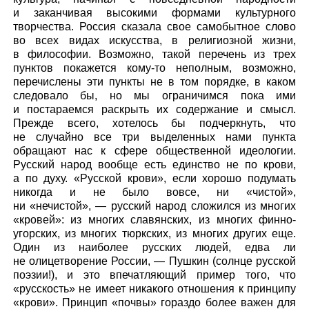
и заканчивая высокими формами культурного
творчества. Россия сказала свое самобытное слово
во всех видах искусства, в религиозной жизни,
в философии. Возможно, такой перечень из трех
пунктов покажется кому-то неполным, возможно,
перечислены эти пункты не в том порядке, в каком
следовало бы, но мы ограничимся пока ими
и постараемся раскрыть их содержание и смысл.
Прежде всего, хотелось бы подчеркнуть, что
не случайно все три выделенных нами пункта
обращают нас к сфере общественной идеологии.
Русский народ вообще есть единство не по крови,
а по духу. «Русской крови», если хорошо подумать
никогда и не было вовсе, ни «чистой»,
ни «нечистой», — русский народ сложился из многих
«кровей»: из многих славянских, из многих финно-
угорских, из многих тюркских, из многих других еще.
Один из наиболее русских людей, едва ли
не олицетворение России, — Пушкин (солнце русской
поэзии!), и это впечатляющий пример того, что
«русскость» не имеет никакого отношения к принципу
«крови». Принцип «почвы» гораздо более важен для