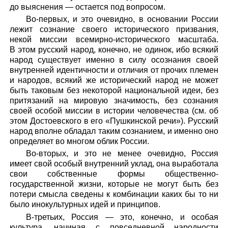
до выяснения — остается под вопросом.
Во-первых, и это очевидно, в основании России
лежит сознание своего исторического призвания,
некой миссии всемирно-исторического масштаба.
В этом русский народ, конечно, не одинок, ибо всякий
народ существует именно в силу осознания своей
внутренней идентичности и отличия от прочих племен
и народов, всякий же исторический народ не может
быть таковым без некоторой национальной идеи, без
притязаний на мировую значимость, без сознания
своей особой миссии в истории человечества (см. об
этом Достоевского в его «Пушкинской речи»). Русский
народ вполне обладал таким сознанием, и именно оно
определяет во многом облик России.
Во-вторых, и это не менее очевидно, Россия
имеет свой особый внутренний уклад, она выработала
свои собственные формы общественно-
государственной жизни, которые не могут быть без
потери смысла сведены к комбинации каких бы то ни
было инокультурных идей и принципов.
В-третьих, Россия — это, конечно, и особая
культура, начиная с повседневной народности