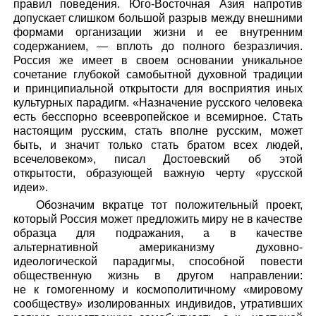
правил поведения. Юго-Восточная Азия напротив
допускает слишком большой разрыв между внешними
формами организации жизни и ее внутренним
содержанием, — вплоть до полного безразличия.
Россия же имеет в своем основании уникальное
сочетание глубокой самобытной духовной традиции
и принципиальной открытости для восприятия иных
культурных парадигм. «Назначение русского человека
есть бесспорно всеевропейское и всемирное. Стать
настоящим русским, стать вполне русским, может
быть, и значит только стать братом всех людей,
всечеловеком», писал Достоевский об этой
открытости, образующей важную черту «русской
идеи».
Обозначим вкратце тот положительный проект,
который Россия может предложить миру не в качестве
образца для подражания, а в качестве
альтернативной американизму духовно-
идеологической парадигмы, способной повести
общественную жизнь в другом направлении:
не к гомогенному и космополитичному «мировому
сообществу» изолированных индивидов, утративших