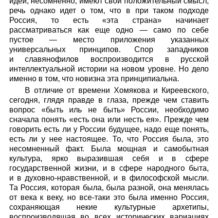
идеи, несомненно, имеют свой положительный смысл,
речь однако идет о том, что в при таком подходе
Россия, то есть «эта страна» начинает
рассматриваться как еще одно — само по себе
пустое — место приложения указанных
универсальных принципов. Спор западников
и славянофилов воспроизводится в русской
интеллектуальной истории на новом уровне. Но дело
именно в том, что новизна эта принципиальна.
В отличие от времени Хомякова и Киреевского,
сегодня, глядя правде в глаза, прежде чем ставить
вопрос «быть иль не быть» России, необходимо
сначала понять «есть она или несть ея». Прежде чем
говорить есть ли у России будущее, надо еще понять,
есть ли у нее настоящее. То, что Россия была, это
несомненный факт. Была мощная и самобытная
культура, ярко выразившая себя и в сфере
государственной жизни, и в сфере народного быта,
и в духовно-нравственной, и в философской мысли.
Та Россия, которая была, была разной, она менялась
от века к веку, но все-таки это была именно Россия,
сохраняющая некие культурные архетипы,
воспроизводящая во всех исторических вариациях