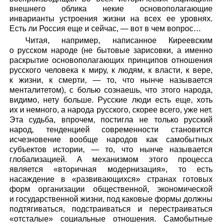
внешнего облика некие основополагающие
инварианты устроения жизни на всех ее уровнях.
Есть ли Россия еще и сейчас, — вот в чем вопрос…
Читая, например, написанное Киреевским
о русском народе (не бытовые зарисовки, а именно
раскрытие основополагающих принципов отношения
русского человека к миру, к людям, к власти, к вере,
к жизни, к смерти, — то, что нынче называется
менталитетом), с болью сознаешь, что этого народа,
видимо, нету больше. Русские люди есть еще, хоть
их и немного, а народа русского, скорее всего, уже нет.
Эта судьба, впрочем, постигла не только русский
народ, тенденцией современности становится
исчезновение вообще народов как самобытных
субъектов истории, — то, что нынче называется
глобализацией. А механизмом этого процесса
является «вторичная модернизация», то есть
насаждение в «развивающихся» странах готовых
форм организации общественной, экономической
и государственной жизни, под каковые формы должны
подтягиваться, подстраиваться и перестраиваться
«отсталые» социальные отношения. Самобытные