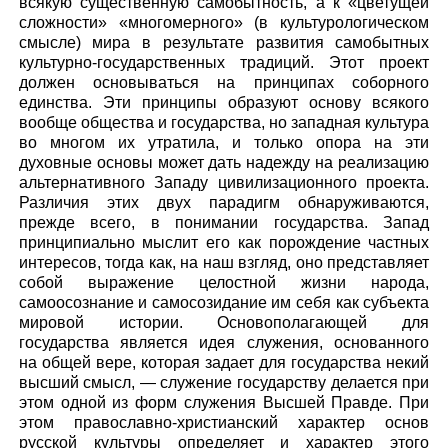
всякую существенную самобытность, а к «цветущей
сложности» «многомерного» (в культурологическом
смысле) мира в результате развития самобытных
культурно-государственных традиций. Этот проект
должен основываться на принципах соборного
единства. Эти принципы образуют основу всякого
вообще общества и государства, но западная культура
во многом их утратила, и только опора на эти
духовные основы может дать надежду на реализацию
альтернативного Западу цивилизационного проекта.
Различия этих двух парадигм обнаруживаются,
прежде всего, в понимании государства. Запад
принципиально мыслит его как порождение частных
интересов, тогда как, на наш взгляд, оно представляет
собой выражение целостной жизни народа,
самоосознание и самосозидание им себя как субъекта
мировой истории. Основополагающей для
государства является идея служения, основанного
на общей вере, которая задает для государства некий
высший смысл, — служение государству делается при
этом одной из форм служения Высшей Правде. При
этом православно-христианский характер основ
русской культуры определяет и характер этого