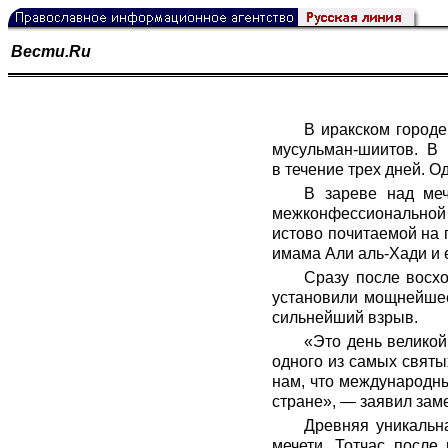
Вести.Ru
В иракском городе
мусульман-шиитов. В
в течение трех дней. 
В зареве над меч
межконфессиональной р
истово почитаемой на 
имама Али аль-Хади и 
Сразу после восхо
установили мощнейшее
сильнейший взрыв.
«Это день великой
одного из самых святы
нам, что международны
стране», — заявил зам
Древняя уникальн
мечети. Тотчас после