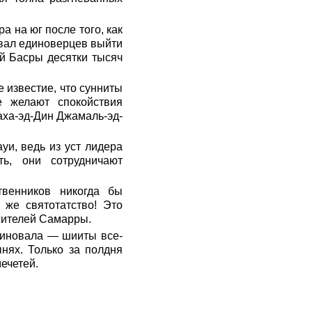
а на юг после того, как
вал единоверцев выйти
й Басры десятки тысяч
 известие, что сунниты
е желают спокойствия
аха-эд-Дин Джамаль-эд-
уи, ведь из уст лидера
ь, они сотрудничают
твенников никогда бы
 же святотатство! Это
 жителей Самарры.
миновала — шииты все-
нях. Только за полдня
ечетей.