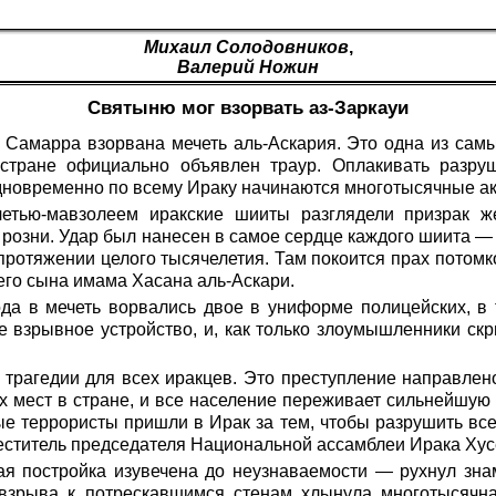
Михаил Солодовников
,
Валерий Ножин
Святыню мог взорвать аз-Заркауи
 Самарра взорвана мечеть аль-Аскария. Это одна из сам
 стране официально объявлен траур. Оплакивать разру
Одновременно по всему Ираку начинаются многотысячные ак
етью-мавзолеем иракские шииты разглядели призрак ж
озни. Удар был нанесен в самое сердце каждого шиита —
протяжении целого тысячелетия. Там покоится прах потом
его сына имама Хасана аль-Аскари.
да в мечеть ворвались двое в униформе полицейских, в 
 взрывное устройство, и, как только злоумышленники скр
 трагедии для всех иракцев. Это преступление направлен
х мест в стране, и все население переживает сильнейшую 
е террористы пришли в Ирак за тем, чтобы разрушить вс
еститель председателя Национальной ассамблеи Ирака Ху
ая постройка изувечена до неузнаваемости — рухнул зна
 взрыва к потрескавшимся стенам хлынула многотысячн