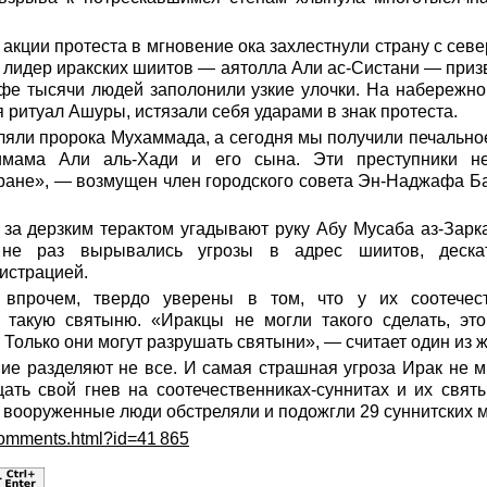
кции протеста в мгновение ока захлестнули страну с север
 лидер иракских шиитов — аятолла Али ас-Систани — приз
фе тысячи людей заполонили узкие улочки. На набережно
 ритуал Ашуры, истязали себя ударами в знак протеста.
ляли пророка Мухаммада, а сегодня мы получили печальное
имама Али аль-Хади и его сына. Эти преступники н
тране», — возмущен член городского совета Эн-Наджафа Б
а дерзким терактом угадывают руку Абу Мусаба аз-Зарка
не раз вырывались угрозы в адрес шиитов, дескат
истрацией.
 впрочем, твердо уверены в том, что у их соотечес
 такую святыню. «Иракцы не могли такого сделать, это
! Только они могут разрушать святыни», — считает один из
ие разделяют не все. И самая страшная угроза Ирак не 
ать свой гнев на соотечественниках-суннитах и их святы
 вооруженные люди обстреляли и подожгли 29 суннитских м
/comments.html?id=41 865