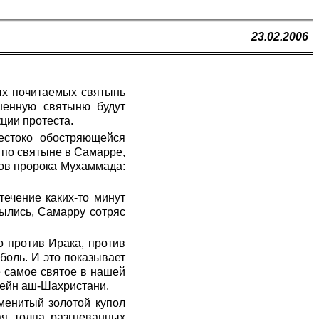
23.02.2006
ых почитаемых святынь
шенную святыню будут
ции протеста.
естоко обостряющейся
 по святыне в Самарре,
ков пророка Мухаммада:
течение каких-то минут
ылись, Самарру сотряс
о против Ирака, против
боль. И это показывает
е самое святое в нашей
сейн аш-Шахристани.
менитый золотой купол
ая толпа разгневанных