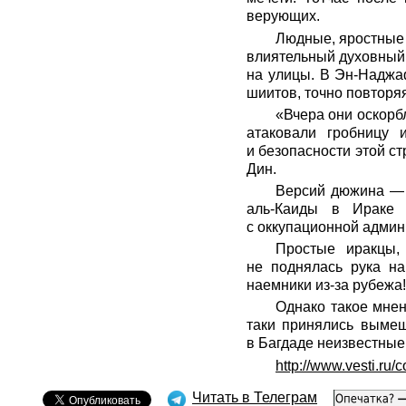
верующих.
Людные, яростные а
влиятельный духовный
на улицы. В Эн-Наджа
шиитов, точно повторяя
«Вчера они оскорб
атаковали гробницу 
и безопасности этой с
Дин.
Версий дюжина — з
аль-Каиды в Ираке 
с оккупационной админ
Простые иракцы,
не поднялась рука на
наемники из-за рубежа
Однако такое мнен
таки принялись вымещ
в Багдаде неизвестные
http://www.vesti.ru
Читать в Телеграм