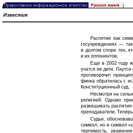
Известия
Распятие как сим
госучреждениях — так
в долгом споре тех, к
и их оппонентов.
Еще в 2002 году ж
учатся ее дети. Лаутси
противоречит принцип
финка обратилась с и
Конституционный суд.
Несмотря на сильн
религией. Однако пр
развешивать распятия в
преподаватели. Теперь
Судьи, обосновавш
символ, но и символ «ц
терпимость, уважени