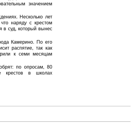
овательным значением
дениях. Несколько лет
 что наряду с крестом
 в суд, который вынес
рода Камерино. По его
сит распятие, так как
орили к семи месяцам
обрят: по опросам, 80
ие крестов в школах