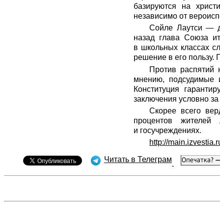
базируются на христ
независимо от вероисп
Сойле Лаутси — д
назад глава Союза ит
в школьных классах с
решение в его пользу. 
Против распятий 
мнению, подсудимые и
Конституция гаранти
заключения условно за
Скорее всего вер
процентов жителей 
и госучреждениях.
http://main.izvestia
Читать в Телеграм