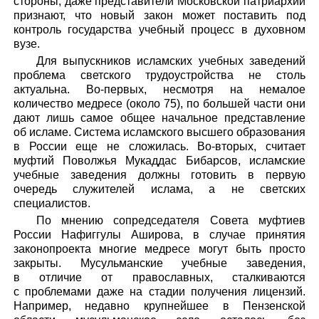
стороны, даже представители Московской патриархии
признают, что новый закон может поставить под
контроль государства учебный процесс в духовном
вузе.
Для выпускников исламских учебных заведений
проблема светского трудоустройства не столь
актуальна. Во-первых, несмотря на немалое
количество медресе (около 75), по большей части они
дают лишь самое общее начальное представление
об исламе. Система исламского высшего образования
в России еще не сложилась. Во-вторых, считает
муфтий Поволжья Мукаддас Бибарсов, исламские
учебные заведения должны готовить в первую
очередь служителей ислама, а не светских
специалистов.
По мнению сопредседателя Совета муфтиев
России Нафиггулы Аширова, в случае принятия
законопроекта многие медресе могут быть просто
закрыты. Мусульманские учебные заведения,
в отличие от православных, сталкиваются
с проблемами даже на стадии получения лицензий.
Например, недавно крупнейшее в Пензенской