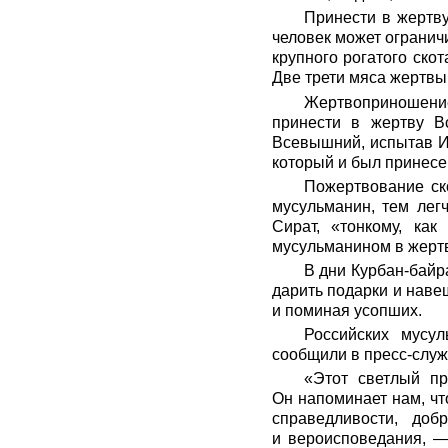
Принести в жертв
человек может огранич
крупного рогатого ско
Две трети мяса жертвы
Жертвоприношение
принести в жертву В
Всевышний, испытав Иб
который и был принесен
Пожертвование ско
мусульманин, тем лег
Сират, «тонкому, ка
мусульманином в жертву
В дни Курбан-байра
дарить подарки и наве
и поминая усопших.
Российских мусу
сообщили в пресс-служ
«Этот светлый п
Он напоминает нам, чт
справедливости, до
и вероисповедания, —