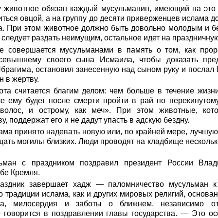
у животное обязан каждый мусульманин, имеющий на это 
иться овцой, а на группу до десяти приверженцев ислама д
та. При этом животное должно быть довольно молодым и б
 следует раздать неимущим, остальное идет на праздничную
 совершается мусульманами в память о том, как прор
севышнему своего сына Исмаила, чтобы доказать пред
рагима, остановил занесенную над сыном руку и послал 
 в жертву.
та считается благим делом: чем больше в течение жизни
че ему будет после смерти пройти в рай по перекинутом
к волос, и острому, как меч». При этом животные, ко
, поддержат его и не дадут упасть в адскую бездну.
ма принято надевать новую или, по крайней мере, лучшую о
щать могилы близких. Люди проводят на кладбище нескольк
льман с праздником поздравил президент России Вла
бе Кремля.
раздник завершает хадж — паломничество мусульман к
о традиции ислама, как и других мировых религий, основа
бра, милосердия и заботы о ближнем, независимо от
 говорится в поздравлении главы государства. — Это ос