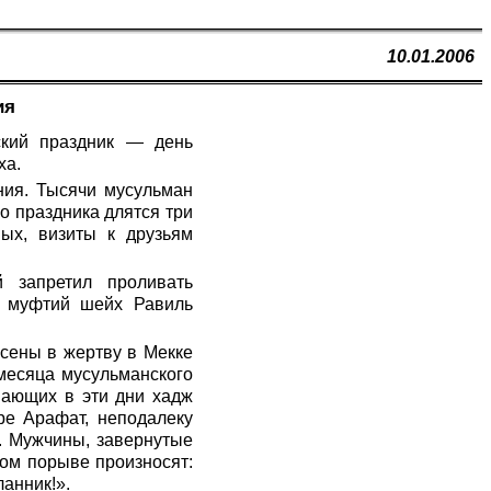
10.01.2006
ия
ский праздник — день
ха.
ния. Тысячи мусульман
о праздника длятся три
ых, визиты к друзьям
 запретил проливать
) муфтий шейх Равиль
есены в жертву в Мекке
 месяца мусульманского
шающих в эти дни хадж
ре Арафат, неподалеку
. Мужчины, завернутые
ном порыве произносят:
ланник!».