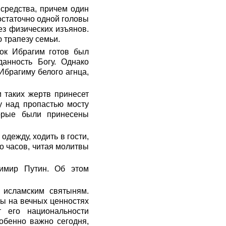
средства, причем один
остаточно одной головы
ез физических изъянов.
 трапезу семьи.
ок Ибрагим готов был
анность Богу. Однако
Ибрагиму белого агнца,
 таких жертв принесет
у над пропастью мосту
торые были принесены
дежду, ходить в гости,
о часов, читая молитвы
димир Путин. Об этом
 исламским святыням.
ны на вечных ценностях
 его национальности
обенно важно сегодня,