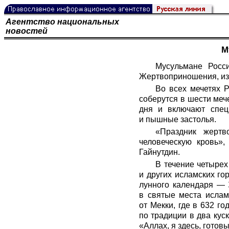
Агентство национальных
новостей
М
Мусульмане Росс
Жертвоприношения, изв
Во всех мечетях 
соберутся в шести меч
дня и включают спец
и пышные застолья.
«Праздник жертв
человеческую кровь»
Гайнутдин.
В течение четырех
и других исламских го
лунного календаря — 
в святые места ислам
от Мекки, где в 632 
по традиции в два кус
«Аллах, я здесь, готов