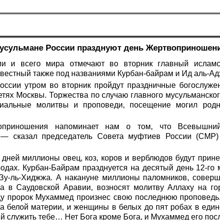
усульмане России празднуют день Жертвоприношен
ии и всего мира отмечают во вторник главный ислам
естный также под названиями Курбан-байрам и Ид аль-Ад
России утром во вторник пройдут праздничные богослуже
етях Москвы. Торжества по случаю главного мусульманског
иальные молитвы и проповеди, посещение могил родн
оприношения напоминает нам о том, что Всевышний
, — сказал председатель Совета муфтиев России (СМР
 дней миллионы овец, коз, коров и верблюдов будут прин
родах. Курбан-Байрам празднуется на десятый день 12-го
Зу-ль-Хиджжа. А накануне миллионы паломников, совер
а в Саудовской Аравии, возносят молитву Аллаху на го
году пророк Мухаммед произнес свою последнюю проповедь
ка белой материи, и женщины в белых до пят робах в еди
ый служить тебе… Нет Бога кроме Бога, и Мухаммед его пос