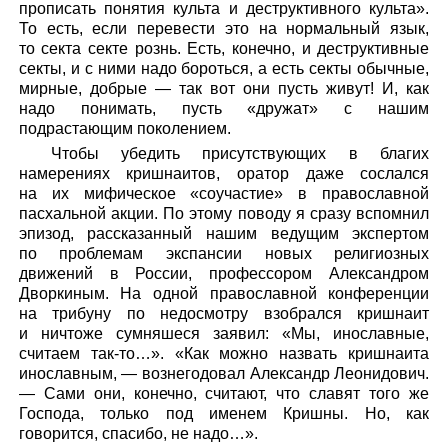
прописать понятия культа и деструктивного культа».
То есть, если перевести это на нормальный язык,
то секта секте рознь. Есть, конечно, и деструктивные
секты, и с ними надо бороться, а есть секты обычные,
мирные, добрые — так вот они пусть живут! И, как
надо понимать, пусть «дружат» с нашим
подрастающим поколением.
Чтобы убедить присутствующих в благих
намерениях кришнаитов, оратор даже сослался
на их мифическое «соучастие» в православной
пасхальной акции. По этому поводу я сразу вспомнил
эпизод, рассказанный нашим ведущим экспертом
по проблемам экспансии новых религиозных
движений в России, профессором Александром
Дворкиным. На одной православной конференции
на трибуну по недосмотру взобрался кришнаит
и ничтоже сумняшеся заявил: «Мы, инославные,
считаем так-то…». «Как можно назвать кришнаита
инославным, — вознегодовал Александр Леонидович.
— Сами они, конечно, считают, что славят того же
Господа, только под именем Кришны. Но, как
говорится, спасибо, не надо…».