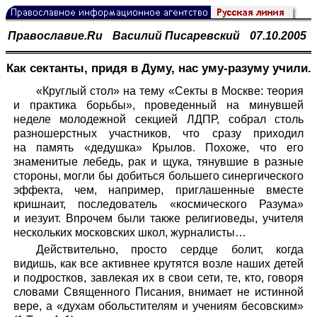
Православие.Ru
Василий Писаревский
07.10.2005
Как сектанты, придя в Думу, нас уму-разуму учили.
«Круглый стол» на тему «Секты в Москве: теория
и практика борьбы», проведенный на минувшей
неделе молодежной секцией ЛДПР, собрал столь
разношерстных участников, что сразу приходил
на память «дедушка» Крылов. Похоже, что его
знаменитые лебедь, рак и щука, тянувшие в разные
стороны, могли бы добиться большего синергического
эффекта, чем, например, приглашенные вместе
кришнаит, последователь «космического Разума»
и иезуит. Впрочем были также религиоведы, учителя
нескольких московских школ, журналисты…
Действительно, просто сердце болит, когда
видишь, как все активнее крутятся возле наших детей
и подростков, завлекая их в свои сети, те, кто, говоря
словами Священного Писания, внимает не истинной
вере, а «духам обольстителям и учениям бесовским»