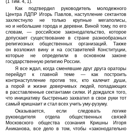
(1 Тим. 4, 1).
Как подтвердил руководитель молодежного
Центра ЛДПР Игорь Павлов, наступление сектантов
захлестнуло не только крупные мегаполисы,
но и небольшие города и деревни. Виной тому, по его
словам, — российское законодательство, которое
допускает существование в стране разнообразных
религиозных общественных организаций. Также
он возложил вину и на составителей Конституции,
которые не определили в основном законе
государственную религию России.
Я все ждал, когда сменявшие друг друга ораторы
перейдут к главной теме — как построить
контрнаступление против тех, кто калечит души,
а порой и жизни доверчивых людей, попадающих
в расставленные сектантами силки. И дождался того,
что инициативу быстренько захватил в свои руки тот
самый кришнаит и стал всех учить уму-рузуму.
Оказывается, если следовать логике
руководителя отдела общественных связей
Московского общества сознания Кришны Игоря
Аниканова, все дело в том, чтобы «законодательно