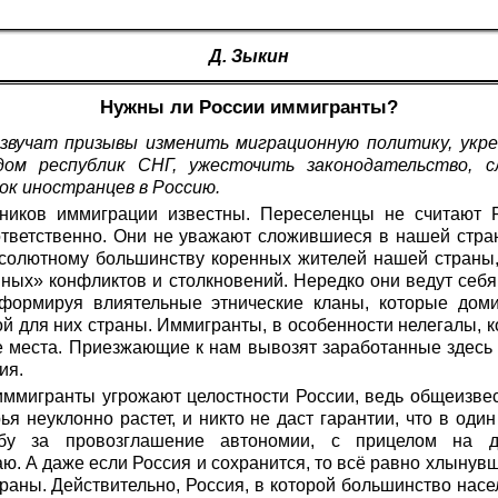
Д. Зыкин
Нужны ли России иммигранты?
звучат призывы изменить миграционную политику, укре
дом республик СНГ, ужесточить законодательство, с
к иностранцев в Россию.
ников иммиграции известны. Переселенцы не считают 
ответственно. Они не уважают сложившиеся в нашей стран
бсолютному большинству коренных жителей нашей страны, 
ых» конфликтов и столкновений. Нередко они ведут себя
, формируя влиятельные этнические кланы, которые до
й для них страны. Иммигранты, в особенности нелегалы, 
 места. Приезжающие к нам вывозят заработанные здесь д
ия.
иммигранты угрожают целостности России, ведь общеизвес
я неуклонно растет, и никто не даст гарантии, что в оди
бу за провозглашение автономии, с прицелом на д
аю. А даже если Россия и сохранится, то всё равно хлынув
раны. Действительно, Россия, в которой большинство насел