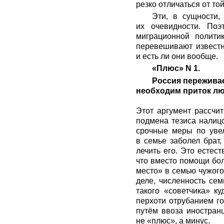
резко отличаться от то
Эти, в сущности,
их очевидности. Поэ
миграционной полити
перевешивают известн
и есть ли они вообще.
«Плюс» N 1.
Россия пережива
необходим приток лю
Этот аргумент рассчи
подмена тезиса налицо
срочные меры по увел
в семье заболел брат,
лечить его. Это естес
что вместо помощи бол
место» в семью чужого
деле, численность се
такого «советчика» к
перхоти отрубанием г
путём ввоза иностранц
не «плюс», а минус.