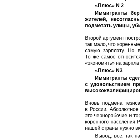
«Плюс» N 2
Иммигранты беру
жителей, несогласн
подметать улицы, уби
Второй аргумент постро
так мало, что коренные
самую зарплату. Но в
То же самое относитс
«экономить» на зарплат
«Плюс» N3
Иммигранты сдел
с удовольствием пр
высококвалифициров
Вновь подмена тезиса
в России. Абсолютное
это чернорабочие и т
коренного населения Р
нашей страны нужно вк
Вывод: все, так 