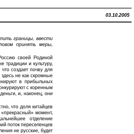
03.10.2005
пить границы, ввести
ловом принять меры,
Россию своей Родиной
е традиции и культуру,
что создает почву для
 здесь не как скромные
минируют в прибыльных
конкурируют с коренным
еньги, и, наконец, они
тно, что доля китайцев
н «прекрасный» момент,
альнейшее отделение
ший поток переселенцев
ения не русские, будет