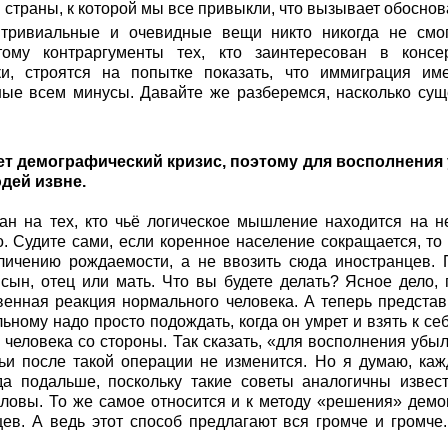
й страны, к которой мы все привыкли, что вызывает обосно
 тривиальные и очевидные вещи никто никогда не смог
тому контраргументы тех, кто заинтересован в конс
ки, строятся на попытке показать, что иммиграция им
ые всем минусы. Давайте же разберемся, насколько су
ет демографический кризис, поэтому для восполнения
дей извне.
тан на тех, кто чьё логическое мышление находится на н
. Судите сами, если коренное население сокращается, т
ичению рождаемости, а не ввозить сюда иностранцев. П
 сын, отец или мать. Что вы будете делать? Ясное дело,
твенная реакция нормального человека. А теперь представь
ьному надо просто подождать, когда он умрет и взять к с
 человека со стороны. Так сказать, «для восполнения убы
мьи после такой операции не изменится. Но я думаю, каж
уда подальше, поскольку такие советы аналогичны извес
оловы. То же самое относится и к методу «решения» дем
ев. А ведь этот способ предлагают вся громче и громче.