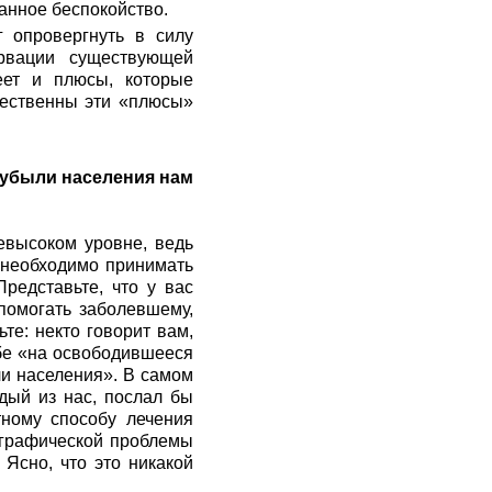
ванное беспокойство.
 опровергнуть в силу
ервации существующей
еет и плюсы, которые
щественны эти «плюсы»
 убыли населения нам
евысоком уровне, ведь
о необходимо принимать
редставьте, что у вас
 помогать заболевшему,
те: некто говорит вам,
ебе «на освободившееся
ли населения». В самом
дый из нас, послал бы
тному способу лечения
ографической проблемы
 Ясно, что это никакой