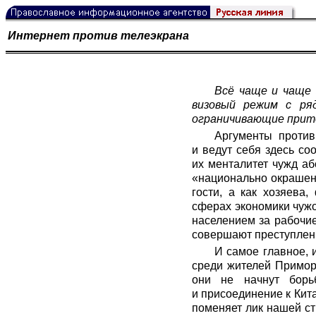
Интернет против телеэкрана
Всё чаще и чаще 
визовый режим с ря
ограничивающие прито
Аргументы против
и ведут себя здесь со
их менталитет чужд а
«национально окрашенн
гости, а как хозяева
сферах экономики чужо
населением за рабочие
совершают преступлен
И самое главное, 
среди жителей Приморь
они не начнут борь
и присоединение к Кит
поменяет лик нашей ст