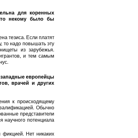
тельна для коренных
, то некому было бы
ена тезиса. Если платят
, то надо повышать эту
 нищеты из зарубежья.
игрантов, и тем самым
нус.
и западные европейцы
ов, врачей и других
шения к происходящему
квалификацией. Обычно
ованные представители
ия научного потенциала
 фикцией. Нет никаких