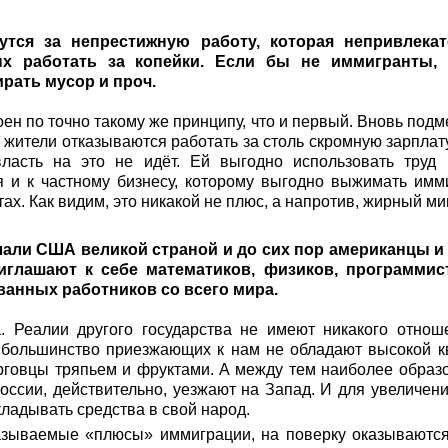
тся за непрестижную работу, которая непривлека
ых работать за копейки. Если бы не иммигранты
рать мусор и проч.
ен по точно такому же принципу, что и первый. Вновь подм
 жители отказываются работать за столь скромную зарплату
ласть на это не идёт. Ей выгодно использовать труд
я и к частному бизнесу, которому выгодно выжимать имм
ах. Как видим, это никакой не плюс, а напротив, жирный ми
али США великой страной и до сих пор американцы 
иглашают к себе математиков, физиков, программист
анных работников со всего мира.
. Реалии другого государства не имеют никакого отно
 большинство приезжающих к нам не обладают высокой 
орговцы тряпьем и фруктами. А между тем наиболее образ
оссии, действительно, уезжают на Запад. И для увеличен
ладывать средства в свой народ.
называемые «плюсы» иммиграции, на поверку оказываются