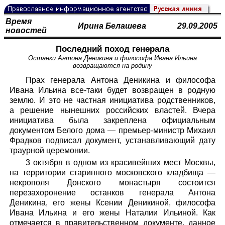
Время
Ирина Белашева
29.09.2005
новостей
Последний поход генерала
Останки Антона Деникина и философа Ивана Ильина
возвращаются на родину
Прах генерала Антона Деникина и философа
Ивана Ильина все-таки будет возвращен в родную
землю. И это не частная инициатива родственников,
а решение нынешних российских властей. Вчера
инициатива была закреплена официальным
документом Белого дома — премьер-министр Михаил
Фрадков подписал документ, устанавливающий дату
траурной церемонии.
3 октября в одном из красивейших мест Москвы,
на территории старинного московского кладбища —
некрополя Донского монастыря состоится
перезахоронение останков генерала Антона
Деникина, его жены Ксении Деникиной, философа
Ивана Ильина и его жены Наталии Ильиной. Как
отмечается в правительственном документе, данное