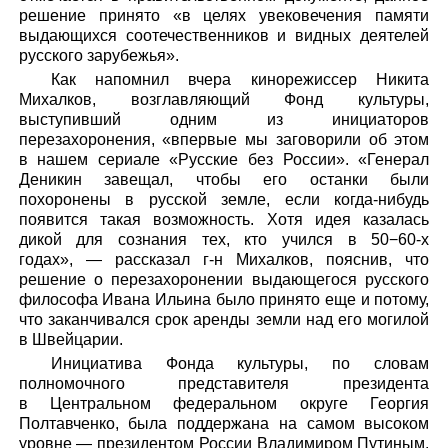
решение принято «в целях увековечения памяти
выдающихся соотечественников и видных деятелей
русского зарубежья».
Как напомнил вчера кинорежиссер Никита
Михалков, возглавляющий Фонд культуры,
выступивший одним из инициаторов
перезахоронения, «впервые мы заговорили об этом
в нашем сериале «Русские без России». «Генерал
Деникин завещал, чтобы его останки были
похоронены в русской земле, если когда-нибудь
появится такая возможность. Хотя идея казалась
дикой для сознания тех, кто учился в 50−60-х
годах», — рассказал г-н Михалков, пояснив, что
решение о перезахоронении выдающегося русского
философа Ивана Ильина было принято еще и потому,
что заканчивался срок аренды земли над его могилой
в Швейцарии.
Инициатива Фонда культуры, по словам
полномочного представителя президента
в Центральном федеральном округе Георгия
Полтавченко, была поддержана на самом высоком
уровне — президентом России Владимиром Путиным.