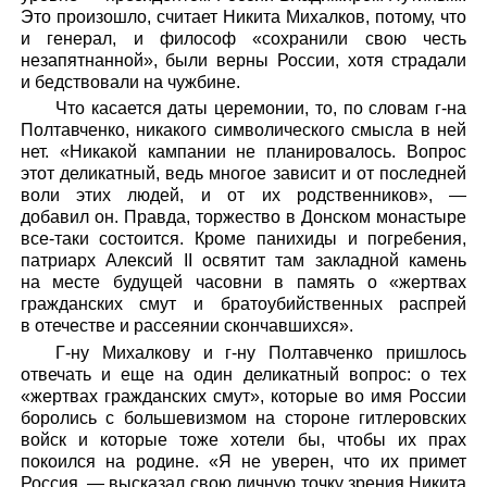
Это произошло, считает Никита Михалков, потому, что
и генерал, и философ «сохранили свою честь
незапятнанной», были верны России, хотя страдали
и бедствовали на чужбине.
Что касается даты церемонии, то, по словам г-на
Полтавченко, никакого символического смысла в ней
нет. «Никакой кампании не планировалось. Вопрос
этот деликатный, ведь многое зависит и от последней
воли этих людей, и от их родственников», —
добавил он. Правда, торжество в Донском монастыре
все-таки состоится. Кроме панихиды и погребения,
патриарх Алексий II освятит там закладной камень
на месте будущей часовни в память о «жертвах
гражданских смут и братоубийственных распрей
в отечестве и рассеянии скончавшихся».
Г-ну Михалкову и г-ну Полтавченко пришлось
отвечать и еще на один деликатный вопрос: о тех
«жертвах гражданских смут», которые во имя России
боролись с большевизмом на стороне гитлеровских
войск и которые тоже хотели бы, чтобы их прах
покоился на родине. «Я не уверен, что их примет
Россия, — высказал свою личную точку зрения Никита