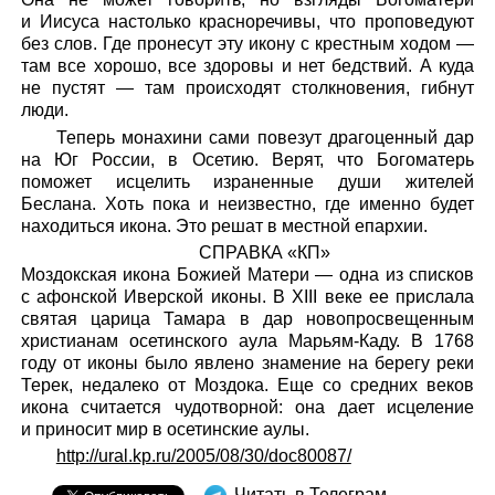
и Иисуса настолько красноречивы, что проповедуют
без слов. Где пронесут эту икону с крестным ходом —
там все хорошо, все здоровы и нет бедствий. А куда
не пустят — там происходят столкновения, гибнут
люди.
Теперь монахини сами повезут драгоценный дар
на Юг России, в Осетию. Верят, что Богоматерь
поможет исцелить израненные души жителей
Беслана. Хоть пока и неизвестно, где именно будет
находиться икона. Это решат в местной епархии.
СПРАВКА «КП»
Моздокская икона Божией Матери — одна из списков
с афонской Иверской иконы. В XIII веке ее прислала
святая царица Тамара в дар новопросвещенным
христианам осетинского аула Марьям-Каду. В 1768
году от иконы было явлено знамение на берегу реки
Терек, недалеко от Моздока. Еще со средних веков
икона считается чудотворной: она дает исцеление
и приносит мир в осетинские аулы.
http://ural.kp.ru/2005/08/30/doc80087/
Читать в Телеграм