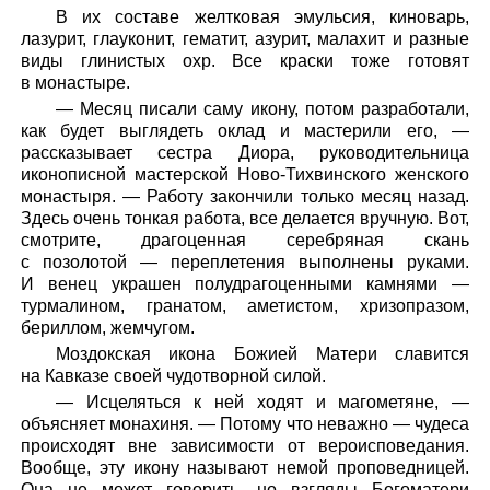
В их составе желтковая эмульсия, киноварь,
лазурит, глауконит, гематит, азурит, малахит и разные
виды глинистых охр. Все краски тоже готовят
в монастыре.
— Месяц писали саму икону, потом разработали,
как будет выглядеть оклад и мастерили его, —
рассказывает сестра Диора, руководительница
иконописной мастерской Ново-Тихвинского женского
монастыря. — Работу закончили только месяц назад.
Здесь очень тонкая работа, все делается вручную. Вот,
смотрите, драгоценная серебряная скань
с позолотой — переплетения выполнены руками.
И венец украшен полудрагоценными камнями —
турмалином, гранатом, аметистом, хризопразом,
бериллом, жемчугом.
Моздокская икона Божией Матери славится
на Кавказе своей чудотворной силой.
— Исцеляться к ней ходят и магометяне, —
объясняет монахиня. — Потому что неважно — чудеса
происходят вне зависимости от вероисповедания.
Вообще, эту икону называют немой проповедницей.
Она не может говорить, но взгляды Богоматери