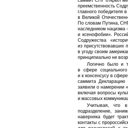
саммит СНГ открыл ме
преемственность Содру
главного победителя в
в Великой Отечествен
По словам Путина, СНГ
наследником нацизма 
и ксенофобии». Росси
Содружества «истор
из присутствовавших 
в угоду своим америка
принципиально не воз
Логично было и т
в сфере социального
и к консенсусу в сфер
саммита Декларацию 
заявили о намерении «
включая вопросы культ
и массовых коммуникац
Учитывая, что в
подразделение, зани
наверняка будет трак
контакты с пророссийс