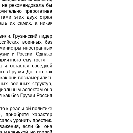
и не рекомендовала бы
ючительно прерогатива
тами этих двух стран
ть их самих, а никак
вили. Грузинский лидер
ссийских военных баз
и министры иностранных
узии и России. Однако
приятного ему гостя —
а и остается соседкой
 в Грузии. До того, как
 как они вознамерились
ных военных структур,
оциальным аспектам она
я как без Грузии Россия
то к реальной политике
, приобретя характер
саясь уронить престиж.
важения, если бы она
а маленькой, но гордой