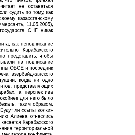
 что Ниязов, приехал
читает не оставаться
ли судить по тому, как
своему казахстанскому
мерсантъ, 11.05.2005),
государств СНГ никак
ита, как неподписание
тельно Карабахского
но представить, чтобы
тывали на подписание
руппы ОБСЕ и посредник
еча азербайджанского
туации, когда ни одно
ентов, представляющих
рабах, а перспектива
покойнее для него было
ежать, таким образом,
 Будут ли «сыты волки»
ению Алиева отнеслись
о касается Карабахского
знания территориальной
и медиатора конфликта,