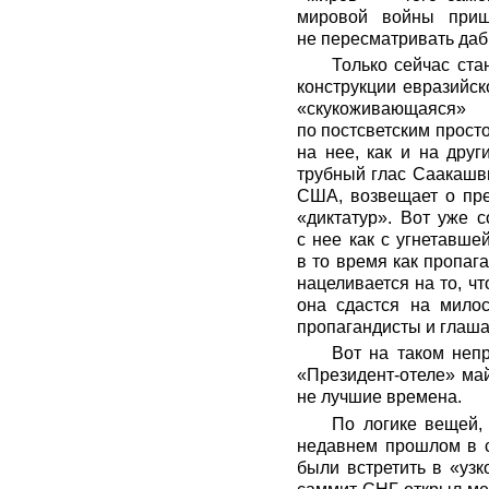
мировой войны приш
не пересматривать даб
Только сейчас ста
конструкции евразийск
«скукоживающаяся»
по постсветским прост
на нее, как и на дру
трубный глас Саакашви
США, возвещает о пре
«диктатур». Вот уже 
с нее как с угнетавш
в то время как пропаг
нацеливается на то, ч
она сдастся на милос
пропагандисты и глаша
Вот на таком неп
«Президент-отеле» май
не лучшие времена.
По логике вещей,
недавнем прошлом в 
были встретить в «узк