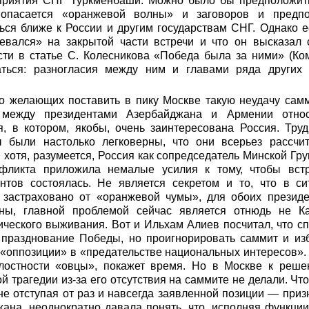
риятия СНГ Туркменбаши. Можно было бы предположить,
 опасается «оранжевой волны» и заговоров и предпо
ься ближе к России и другим государствам СНГ. Однако ес
вался» на закрытой части встречи и что он высказал 
сти в статье С. Колесникова «Победа была за ними» (Ком
ться: разногласия между ним и главами ряда других 
о желающих поставить в пику Москве такую неудачу самм
 между президентами Азербайджана и Армении относи
я, в котором, якобы, очень заинтересована Россия. Труд
ы были настолько легковерны, что они всерьез рассчи
 хотя, разумеется, Россия как сопредседатель Минской Г
фликта приложила немалые усилия к тому, чтобы встр
нтов состоялась. Не является секретом и то, что в си
 застраховано от «оранжевой чумы», для обоих презид
ны, главной проблемой сейчас является отнюдь не Ка
ического выживания. Вот и Ильхам Алиев посчитал, что с
 празднование Победы, но проигнорировать саммит и изб
«оппозиции» в «предательстве национальных интересов».
лостности «овцы», покажет время. Но в Москве к реш
й трагедии из-за его отсутствия на саммите не делали. Чт
 не отступая от раз и навсегда заявленной позиции — при
ана, неоднократно давала понять, что, исполняя функци