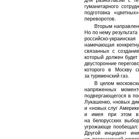
для разногласий с т
гуманитарного сотруд
подготовка «цветных
переворотов.
Вторым направлени
Но по нему результата
российско-украинска
намечающая конкретну
связанных с создани
который должен будет 
двусторонние перегово
которого в Москву с
за туркменский газ.
В целом московск
напряженных момент
подвергающегося в по
Лукашенко, «новых дик
и «новых слуг Америк
и имея при этом в 
на белорусских выбор
угрожающе пообещал: 
Другой инцидент ин