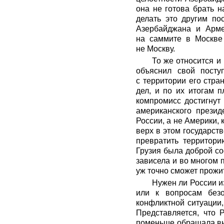
она не готова брать 
делать это другим по
Азербайджана и Арме
на саммите в Москве
не Москву.
То же относится и
объяснил свой посту
с территории его стра
дел, и по их итогам 
компромисс достигнут
американского презид
России, а не Америки, 
верх в этом государст
превратить территори
Грузия была доброй со
зависела и во многом п
уж точно сможет прожи
Нужен ли России и
или к вопросам безо
конфликтной ситуации,
Представляется, что
поменьше обращала вни