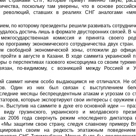
еми странами СНГ, которые примут именно такую, расш
ничества, поскольку там уверены, что в основе российс
» революций, ставших в реалиях СНГ аналогами «мяг
ем, по которому президенты решили развивать сотрудниче
 удалось достичь лишь в формате двусторонних связей. В ч
я межгосударственная комиссия и принята своего ро
ю программу экономического сотрудничества двух стран.
ем свободной экономической зоны, отложили до офици
пройти в августе в Казани. В ходе саммита украинский 
ры о перспективах газового консорциума со своим туркме
вязан, по-видимому, с возникшей между Россией и У
ий саммит ничем особо выдающимся не отличался. Не об
ов. Один из них был связан с выступлением белор
следние месяцы беспрецедентным атакам и угрозам со ст
таторов, которые экспортируют свои интересы с оружием
и». Выступив на саммите в духе его основной идеи — пр
виду грузинского, украинского и молдавского прези
ах 2006 года свергнуть режим «последнего диктатора
«Мы защитим свою страну, следуя славному примеру В
ициировал своим на редкость эпатажным поведение