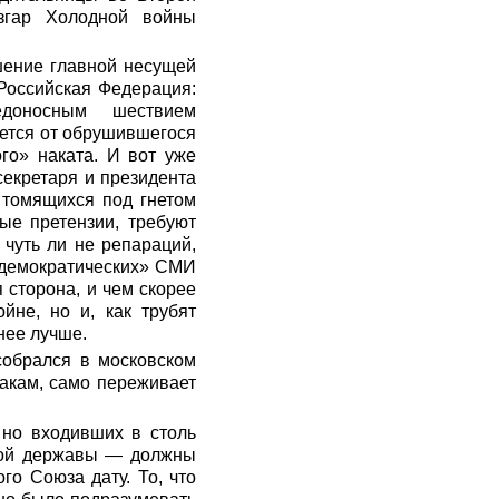
згар Холодной войны
шение главной несущей
 Российская Федерация:
едоносным шествием
ается от обрушившегося
го» наката. И вот уже
секретаря и президента
 томящихся под гнетом
ые претензии, требуют
чуть ли не репараций,
 «демократических» СМИ
 сторона, и чем скорее
йне, но и, как трубят
нее лучше.
собрался в московском
накам, само переживает
 но входивших в столь
кой державы — должны
го Союза дату. То, что