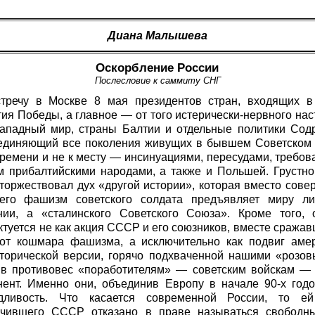
Диана Малышева
Оскорбление России
Послесловие к саммиту СНГ
речу в Москве 8 мая президентов стран, входящих в 
ия Победы, а главное — от того истерически-нервного наст
западный мир, страны Балтии и отдельные политики Сод
единяющий все поколения живущих в бывшем Советском
ремени и не к месту — инсинуациями, пересудами, требо
прибалтийскими народами, а также и Польшей. Грустно 
торжествовал дух «другой истории», которая вместо сове
его фашизм советского солдата предъявляет миру ли
нии, а «сталинского Советского Союза». Кроме того,
ктуется не как акция СССР и его союзников, вместе сража
от кошмара фашизма, а исключительно как подвиг аме
торической версии, горячо подхваченной нашими «роз
 в противовес «поработителям» — советским войскам —
нент. Именно они, объединив Европу в начале 90-х годо
едливость. Что касается современной России, то ей
чившего СССР отказано в праве называться свободн