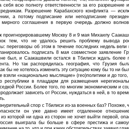
на себя всю полноту ответственности за его разрешение 
средникам. Разрешение Карабахского конфликта — искл
нии, а потому подписание или неподписание президен
 мирного соглашения в первую очередь должно волнова
 к проигнорировавшему Москву 8 и 9 мая Михаилу Саакаш
пок тем, что не удалось решить проблему вывода ро
ны: переговоры об этом в течение последних недель вел
планировалось подписать 8 мая совместное заявление Гр
 не был, и Саакашвили остался в Тбилиси ждать более 
ента. Но так распорядилась география, что Грузия был
как бы не хотелось изменить эту ситуацию кому бы то ни было
ве взяли «национально мыслящие» (гео)политики и до того,
ю республики в плацдарм для размещения нерегиональ
седкой России. Более того, по многим экономическим и с
родолжает зависеть от России, нуждаться в ней, в то врем
ть.
знурительный спор с Тбилиси из-за военных баз? Похоже, ч
пасности он уже давно имеет отдаленное отношение
 из которой ни одна из сторон не хочет выйти первой, опа
 Россия выиграла бы больше в сфере престижа и самоу
мание на то, что и при каких обстоятельствах заявил глав