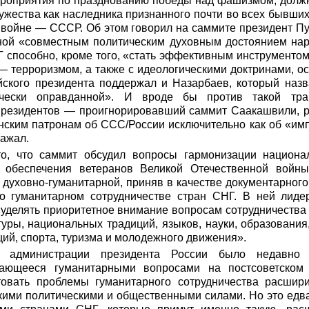
роприятия по празднованию победы над фашизмом, долж
жества как наследника признанного почти во всех бывших
 войне — СССР. Об этом говорил на саммите президент П
ной «совместным политическим духовным достоянием н
 способно, кроме того, «стать эффективным инструменто
— терроризмом, а также с идеологическими доктринами, о
йского президента поддержал и Назарбаев, который назв
ически оправданной». И вроде бы против такой трак
президентов — проигнорировавший саммит Саакашвили, 
нским патронам об ССС/России исключительно как об «имп
ражал.
о, что саммит обсудил вопросы гармонизации национал
 обеспечения ветеранов Великой Отечественной войн
е духовно-гуманитарной, приняв в качестве документарного
о гуманитарном сотрудничестве стран СНГ. В ней лиде
уделять приоритетное внимание вопросам сотрудничества
уры, национальных традиций, языков, науки, образовани
ий, спорта, туризма и молодежного движения».
 администрации президента России было недавно 
мающееся гуманитарными вопросами на постсоветском 
товать проблемы гуманитарного сотрудничества расшир
кими политическими и общественными силами. Но это едв