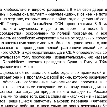
а хлебосольно и широко раскрывала 9 мая свои двери дл
День Победы она получит «индульгенцию», и от нее не потр
нных жертвах, которые понес в войну тогда еще единый сов
СНГ Генеральная Ассамблея ООН провозгласила 8−9 м
ь то, что случилось: и до, и во время, и после 9 
 сообщества» оскорблений по полной программе. И ес
нность европейских «карликов» или же от отдельных «родст
ал вассальную зависимость от более могущественного, как 
азался от проведения четкой разграничительной лин
рного СССР и «демократиями». Да и США определились со
ательством тому послужила «издевательская», как назвал
a Repubblica», поездка президента Буша в Ригу и Тби
празднике» в Москве.
рациональной ненавистью к себе отдельных правителей и
играет она и в пропагандистской войне, которую раздувают
я объяснить собственные экономические просчеты и 
 а то и нехитрыми спекуляциями на тему «наследников
ьезность же ситуации придает то, что нападки на Россию
вными по мере того, как за спинами «карликов» и «васс
нтов, решившихся запустить маховик передела «ялтинск
о мироустройства, относительно которого державы-поб