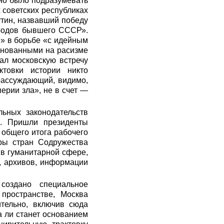
но было подразумевать
 советских республиках
утин, назвавший победу
ародов бывшего СССР».
м» в борьбе «с идейным
снованными на расизме
ал московскую встречу
товки истории никто
рассуждающий, видимо,
ерии зла», не в счет —
ьных законодательств
ы. Пришли президенты
 общего итога рабочего
ры стран Содружества
 в гуманитарной сфере,
я, архивов, информации
создано специальное
пространстве, Москва
ительно, включив сюда
а ли станет основанием