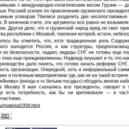
римыми с международно-политическим весом Грузии — 
ые Россией усилия по привлечению грузинского президент
чаемым уговорам Тбилиси разделить две несопоставимы
. В конечном счете, эти аргументы все равно не возымели 
ем. Другое дело, что и грузинский народ вряд ли смог при
ва республики с Москвой, терпение которой, кстати, небезг
елось бы отметить, что, хотя традиционная роль Содруж
рого находится Россия, и как структуры, предполагаю
и их безопасности, падает, лидеры СНГ не готовы еще п
е» пока еще преждевременны. Надежду внушает и то, что на
уководство дало понять, что готово начать реформу СНГ
ость организации. Очередной, хоть и неформальный самми
же и полезным мероприятием: где, как не на такой встрече
емейному» (иногда и «с битьем посуды») обсудить многие н
 в Москву 8 мая съехались все президенты, говорит о 
е есть потребность, как бы ни критиковали — и час
участники.
ru/material2358.html