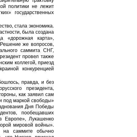
ирительную трактовку
кой политики не лежит
ких» государственных
ство, стала экономика.
астности, была создана
да «дорожная карта»,
 Решение же вопросов,
ального саммита СНГ,
президент провел также
нским коллегой, приезд
краиной конкуренцией
ошлось, правда, и без
усского президента,
ороны, как заявил сам
 и под маркой свободы»
азднования Дня Победы
дентов, пообещавших
 в Европе», Лукашенко
торой мировой войны».
м на саммите обычно