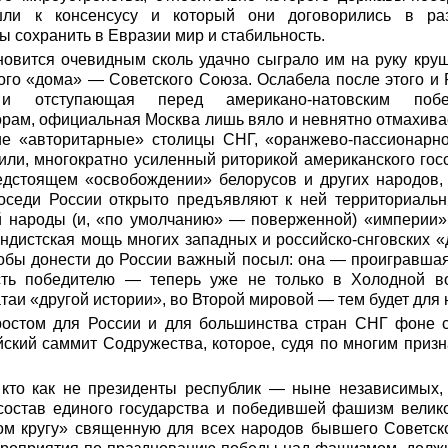
ли к консенсусу и который они договорились в ра
ы сохранить в Евразии мир и стабильность.
новится очевидным сколь удачно сыграло им на руку кру
ого «дома» — Советского Союза. Ослабела после этого и
 и отступающая перед американо-натовским поб
орам, официальная Москва лишь вяло и невнятно отмахив
гие «авторитарные» столицы СНГ, «оранжево-пассионарно
ли, многократно усиленный риторикой американского гос
дстоящем «освобождении» белорусов и других народов,
соседи России открыто предъявляют к ней территориальн
ей народы (и, «по умолчанию» — поверженной) «империи» 
андистская мощь многих западных и российско-снговских
тобы донести до России важный посыл: она — проигравшая
ть победителю — теперь уже не только в Холодной во
таи «другой истории», во Второй мировой — тем будет для 
ростом для России и для большинства стран СНГ фоне 
ский саммит Содружества, которое, судя по многим приз
 кто как не президенты республик — ныне независимых,
состав единого государства и победившей фашизм вели
ом кругу» священную для всех народов бывшего Советско