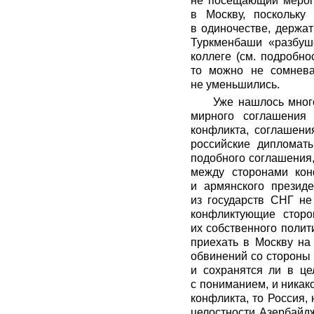
не посещающий мероп
в Москву, поскольку
в одиночестве, держат
Туркменбаши «разбуше
коллеге (см. подробно
то можно не сомнева
не уменьшились.
Уже нашлось мног
мирного соглашения
конфликта, соглашени
российские дипломат
подобного соглашения,
между сторонами кон
и армянского президе
из государств СНГ не
конфликтующие сторо
их собственного полит
приехать в Москву на
обвинений со стороны 
и сохранятся ли в це
с пониманием, и никако
конфликта, то Россия,
целостности Азербайдж