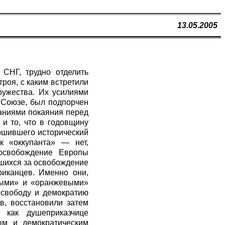
13.05.2005
СНГ, трудно отделить
роя, с каким встретили
ружества. Их усилиями
 Союзе, был подпорчен
ваниями покаяния перед
и то, что в годовщину
ршившего исторический
к «оккупанта» — нет,
 освобождение Европы
вшихся за освобождение
риканцев. Именно они,
овыми» и «оранжевыми»
 свободу и демократию
в, восстановили затем
 как душеприказчице
ым и демократическим