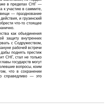
даже в пределах СНГ —
а к участию в саммите,
е вещи — празднование
действия, и грузинский
обрести что-то стоящее
ранично.
ества как объединения
щей защиту внутренних
орвать с Содружеством,
кануне рабочей встречи
, дабы поднять престиж
т СНГ, стал не только
 главы государств могут
аболевшие вопросы, коим
том, что в сохранении
то справедливо — это