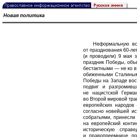
Новая политика
Неформальную вст
от празднования 60-лет
(и проводили) 9 мая 
праздник Победы, объ
бестактными — не ко в
обиженными Сталиным 
Победы на Западе вос
подвиг и разгромивш
не нацистской Герма
во Второй мировой тра
европейских народов 
согласно новейшей ис
собратьями, принесли
на европейский конти
историческую справ
и правопреемнице по