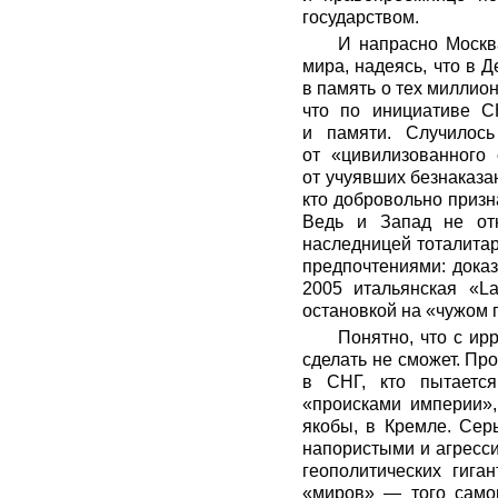
государством.
И напрасно Москв
мира, надеясь, что в 
в память о тех миллио
что по инициативе 
и памяти. Случилос
от «цивилизованного
от учуявших безнаказа
кто добровольно призн
Ведь и Запад не отк
наследницей тоталита
предпочтениями: доказ
2005 итальянская «L
остановкой на «чужом 
Понятно, что с ир
сделать не сможет. Про
в СНГ, кто пытаетс
«происками империи»,
якобы, в Кремле. Сер
напористыми и агресси
геополитических гига
«миров» — того самог