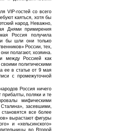
я VIP-гостей со всего
ебуют каяться, хотя бы
етский народ. Неважно,
ая Днями примирения
мая Россия получила
ли бы шли они только
венников» России, тех,
они полагают, хозяина.
ии между Россией как
 своими политическими
а ее в статье от 9 мая
лиси с промежуточной
 народов Россия ничего
 прибалты, поляки и те
провалы мифическими
 Сталина», засевшими,
 становятся все более
алов» вырастают фигуры
ого» и «хельсинского»
едительницы во Второй