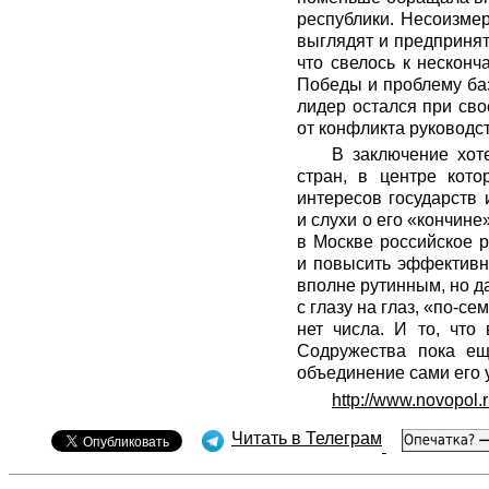
республики. Несоизме
выглядят и предпринят
что свелось к нескон
Победы и проблему баз
лидер остался при сво
от конфликта руководст
В заключение хот
стран, в центре кото
интересов государств 
и слухи о его «кончин
в Москве российское р
и повысить эффективн
вполне рутинным, но да
с глазу на глаз, «по-с
нет числа. И то, что
Содружества пока ещ
объединение сами его 
http://www.novopol.
Читать в Телеграм