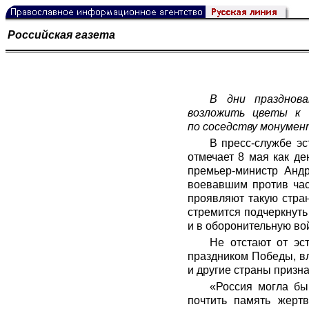
Российская газета
В дни празднов
возложить цветы к 
по соседству монумент
В пресс-службе эс
отмечает 8 мая как де
премьер-министр Андр
воевавшим против час
проявляют такую стра
стремится подчеркнуть
и в оборонительную во
Не отстают от эс
праздником Победы, вл
и другие страны призн
«Россия могла бы
почтить память жертв