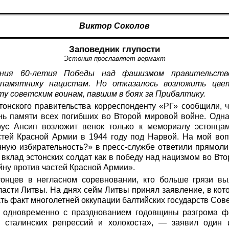
Виктор Соколов
Заповедник глупости
Эстония прославляет вермахт
ания 60-летия Победы над фашизмом правительств
памятнику нацистам. Но отказалось возложить цве
у советским воинам, павшим в боях за Прибалтику.
тонского правительства корреспонденту «РГ» сообщили, 
нь памяти всех погибших во Второй мировой войне. Одна
ус Ансип возложит венок только к мемориалу эстонца
тей Красной Армии в 1944 году под Нарвой. На мой во
нную избирательность?» в пресс-службе ответили прямоли
 вклад эстонских солдат как в победу над нацизмом во Вто
йну против частей Красной Армии».
тонцев в негласном соревновании, кто больше грязи в
асти Литвы. На днях сейм Литвы принял заявление, в ко
ать факт многолетней оккупации балтийских государств Сов
 одновременно с празднованием годовщины разгрома фа
 сталинских репрессий и холокоста», — заявил один 