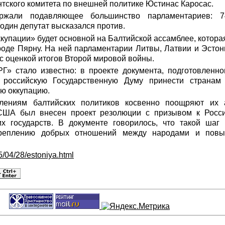
тского комитета по внешней политике Юстинас Каросас.
ржали подавляющее большинство парламентариев: 7
 один депутат высказался против.
купации» будет основной на Балтийской ассамблее, которая
роде Пярну. На ней парламентарии Литвы, Латвии и Эсто
с оценкой итогов Второй мировой войны.
Г» стало известно: в проекте документа, подготовленно
 российскую Государственную Думу принести страна
ую оккупацию.
лениям балтийских политиков косвенно поощряют их а
США был внесен проект резолюции с призывом к Росси
х государств. В документе говорилось, что такой шаг
креплению добрых отношений между народами и повы
5/04/28/estoniya.html