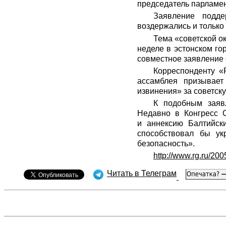
председатель парламен
Заявление подде
воздержались и только
Тема «советской ок
неделе в эстонском го
совместное заявление 
Корреспонденту «Р
ассамблея призывает
извинения» за советск
К подобным заяв
Недавно в Конгресс 
и аннексию Балтийски
способствовал бы у
безопасность».
http://www.rg.ru/200
Читать в Телеграм