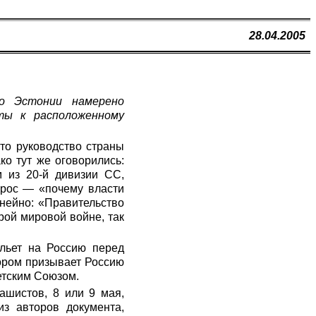
28.04.2005
о Эстонии намерено
ты к расположенному
что руководство страны
ко тут же оговорились:
м из 20-й дивизии СС,
прос — «почему власти
нейно: «Правительство
рой мировой войне, так
ыльет на Россию перед
тором призывает Россию
етским Союзом.
шистов, 8 или 9 мая,
из авторов документа,