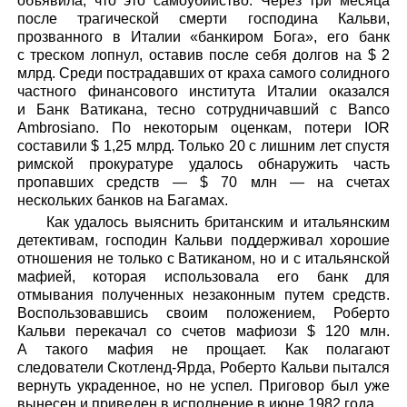
объявила, что это самоубийство. Через три месяца
после трагической смерти господина Кальви,
прозванного в Италии «банкиром Бога», его банк
с треском лопнул, оставив после себя долгов на $ 2
млрд. Среди пострадавших от краха самого солидного
частного финансового института Италии оказался
и Банк Ватикана, тесно сотрудничавший с Banco
Ambrosiano. По некоторым оценкам, потери IOR
составили $ 1,25 млрд. Только 20 с лишним лет спустя
римской прокуратуре удалось обнаружить часть
пропавших средств — $ 70 млн — на счетах
нескольких банков на Багамах.
Как удалось выяснить британским и итальянским
детективам, господин Кальви поддерживал хорошие
отношения не только с Ватиканом, но и с итальянской
мафией, которая использовала его банк для
отмывания полученных незаконным путем средств.
Воспользовавшись своим положением, Роберто
Кальви перекачал со счетов мафиози $ 120 млн.
А такого мафия не прощает. Как полагают
следователи Скотленд-Ярда, Роберто Кальви пытался
вернуть украденное, но не успел. Приговор был уже
вынесен и приведен в исполнение в июне 1982 года.