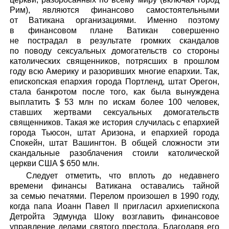
Рим), являются финансово самостоятельными
от Ватикана организациями. Именно поэтому
в финансовом плане Ватикан совершенно
не пострадал в результате громких скандалов
по поводу сексуальных домогательств со стороны
католических священников, потрясших в прошлом
году всю Америку и разоривших многие епархии. Так,
епископская епархия города Портленд, штат Орегон,
стала банкротом после того, как была вынуждена
выплатить $ 53 млн по искам более 100 человек,
ставших жертвами сексуальных домогательств
священников. Такая же история случилась с епархией
города Тьюсон, штат Аризона, и епархией города
Спокейн, штат Вашингтон. В общей сложности эти
скандальные разоблачения стоили католической
церкви США $ 650 млн.
Следует отметить, что вплоть до недавнего
времени финансы Ватикана оставались тайной
за семью печатями. Перелом произошел в 1990 году,
когда папа Иоанн Павел II пригласил архиепископа
Детройта Эдмунда Шоку возглавить финансовое
управление делами святого престола. Благодаря его