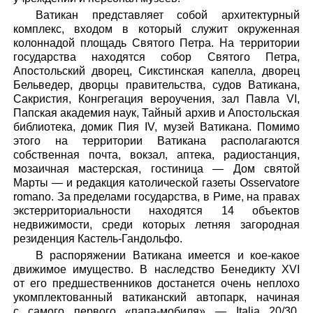
Ватикан представляет собой архитектурный
комплекс, входом в который служит окруженная
колоннадой площадь Святого Петра. На территории
государства находятся собор Святого Петра,
Апостольский дворец, Сикстинская капелла, дворец
Бельведер, дворцы правительства, судов Ватикана,
Сакристия, Конгрегация вероучения, зал Павла VI,
Папская академия наук, Тайный архив и Апостольская
библиотека, домик Пия IV, музей Ватикана. Помимо
этого на территории Ватикана располагаются
собственная почта, вокзал, аптека, радиостанция,
мозаичная мастерская, гостиница — Дом святой
Марты — и редакция католической газеты Osservatore
romano. За пределами государства, в Риме, на правах
экстерриториальности находятся 14 объектов
недвижимости, среди которых летняя загородная
резиденция Кастель-Гандольфо.
В распоряжении Ватикана имеется и кое-какое
движимое имущество. В наследство Бенедикту XVI
от его предшественников достанется очень неплохо
укомплектованный ватиканский автопарк, начиная
с самого первого «папа-мобиля» — Italia 20/30,