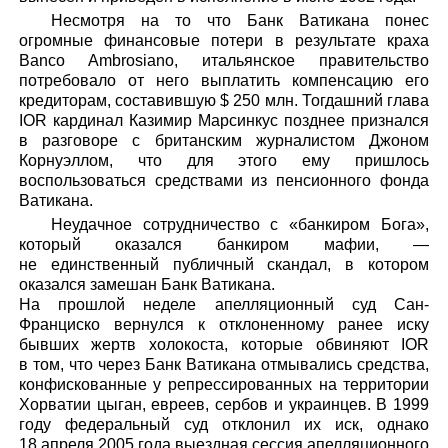
Несмотря на то что Банк Ватикана понес
огромные финансовые потери в результате краха
Banco Ambrosiano, итальянское правительство
потребовало от него выплатить компенсацию его
кредиторам, составившую $ 250 млн. Тогдашний глава
IOR кардинал Казимир Марсинкус позднее признался
в разговоре с британским журналистом Джоном
Корнуэллом, что для этого ему пришлось
воспользоваться средствами из пенсионного фонда
Ватикана.
Неудачное сотрудничество с «банкиром Бога»,
который оказался банкиром мафии, —
не единственный публичный скандал, в котором
оказался замешан Банк Ватикана.
На прошлой неделе апелляционный суд Сан-
Франциско вернулся к отклоненному ранее иску
бывших жертв холокоста, которые обвиняют IOR
в том, что через Банк Ватикана отмывались средства,
конфискованные у репрессированных на территории
Хорватии цыган, евреев, сербов и украинцев. В 1999
году федеральный суд отклонил их иск, однако
18 апреля 2005 года выездная сессия апелляционного