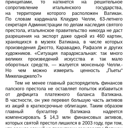
принципами, то наткнется на решительное
сопротивление итальянского государства,
на территории которого расположен Ватикан.
По словам кардинала Клаудио Челли, 63-летнего
секретаря Администрации по делам наследия святого
престола, итальянское правительство никогда не даст
разрешения на экспорт даже одной из 460 картин,
хранящихся в музеях Ватикана, в числе которых
произведения Джотто, Караваджо, Рафаэля и других
художников. «Ситуация парадоксальная: так много
великих произведений искусства и так мало
оборотных средств, — жалуется монсеньор Челли.-
Но чем можно измерить ценность „Пьеты“
Микеланджело?»
Тем не менее главный распорядитель финансов
папского престола не оставляет попыток избавиться
от дефицита платежного баланса Ватикана.
В частности, он уже перевел большую часть активов
из акций в краткосрочные облигации. Таким образом
главный бухгалтер Ватикана надеется
компенсировать $ 14,3 млн финансовых активов,
которых святой престол лишился в 2003 году, при том,