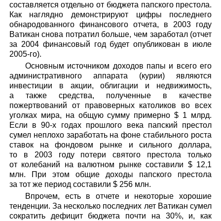
составляется отдельно от бюджета папского престола.
Как наглядно демонстрируют цифры последнего
обнародованного финансового отчета, в 2003 году
Ватикан снова потратил больше, чем заработал (отчет
за 2004 финансовый год будет опубликован в июле
2005-го).
Основным источником доходов папы и всего его
административного аппарата (курии) являются
инвестиции в акции, облигации и недвижимость,
а также средства, полученные в качестве
пожертвований от правоверных католиков во всех
уголках мира, на общую сумму примерно $ 1 млрд.
Если в 90-х годах прошлого века папский престол
сумел неплохо заработать на фоне стабильного роста
ставок на фондовом рынке и сильного доллара,
то в 2003 году потери святого престола только
от колебаний на валютном рынке составили $ 12,1
млн. При этом общие доходы папского престола
за тот же период составили $ 256 млн.
Впрочем, есть в отчете и некоторые хорошие
тенденции. За несколько последних лет Ватикан сумел
сократить дефицит бюджета почти на 30%, и, как