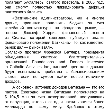
полагают бухгалтеры святого престола, в 2005 году
они смогут полностью ликвидировать дефицит
платежного баланса.
«Ватиканские администраторы, как и многие
другие, привыкли пополнять бюджет за счет
колебаний конъюнктуры на фондовом рынке, —
говорит Джозеф Харрис, финансовый эксперт
из Сиэтла, который ежегодно публикует анализ
финансового положения Ватикана.- Но, как известно,
рынок дал — рынок взял».
Согласно прогнозу Фрэнсиса Батлера, президента
объединения светских благотворительных
организаций Foundations and Donors Interested
in Catholic Activities Inc., папский престол и дальше
будет испытывать проблемы с балансированием
счетов, если не сумеет найти новые источники
доходов.
А основной источник доходов Ватикана — это его
паства. Ежегодно казна Ватикана пополняется на
$ 104,5 млн за счет пожертвований, поступающих
от верующих, которых сегодня насчитывается более
миллиарда по всему миру. Вдобавок к этому