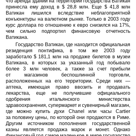
что аренда зданий на территории государства Ватикан
принесла ему доход в $ 28,8 млн. Еще $ 41,8 млн
Ватикан лишился вследствие неблагоприятной
конъюнктуры на валютном рынке. Только в 2003 году
курс доллара по отношению к евро снизился на 17%,
чем сильно подпортил финансовую отчетность
Ватикана.
Государство Ватикан, где находится официальная
резиденция понтифика, в том же 2003 году
заработало $ 181,1 млн на продаже билетов в музеи
Ватикана, в которых за указанный год побывало
более 3 млн человек, а также за счет прибыли
от магазинов беспошлинной торговли,
расположенных на его территории. Среди них —
аптека, имеющая право ввозить и продавать
лекарства, еще не получившие официального
одобрения итальянского министерства
здравоохранения, супермаркет и сувенирный магазин,
где можно купить духи Chanel или часы Cartier
за половину цены, по которой они продаются в Риме.
Другим источником пополнения государственной
казны является продажа марок и монет. Однако
финансовый год самое маленькое в мире государство