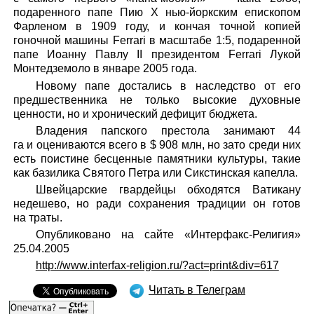
подаренного папе Пию X нью-йоркским епископом
Фарленом в 1909 году, и кончая точной копией
гоночной машины Ferrari в масштабе 1:5, подаренной
папе Иоанну Павлу II президентом Ferrari Лукой
Монтедземоло в январе 2005 года.
Новому папе достались в наследство от его
предшественника не только высокие духовные
ценности, но и хронический дефицит бюджета.
Владения папского престола занимают 44
га и оцениваются всего в $ 908 млн, но зато среди них
есть поистине бесценные памятники культуры, такие
как базилика Святого Петра или Сикстинская капелла.
Швейцарские гвардейцы обходятся Ватикану
недешево, но ради сохранения традиции он готов
на траты.
Опубликовано на сайте «Интерфакс-Религия»
25.04.2005
http://www.interfax-religion.ru/?act=print&div=617
Читать в Телеграм