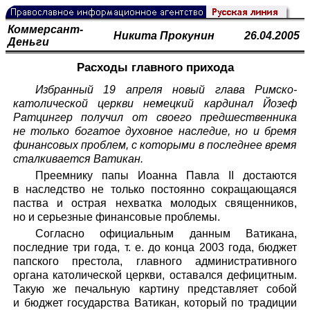
Коммерсант-
Никита Прокунин
26.04.2005
Деньги
Расходы главного прихода
Избранный 19 апреля новый глава Римско-
католической церкви немецкий кардинал Йозеф
Ратцингер получил от своего предшественника
не только богатое духовное наследие, но и бремя
финансовых проблем, с которыми в последнее время
сталкивается Ватикан.
Преемнику папы Иоанна Павла II достаются
в наследство не только постоянно сокращающаяся
паства и острая нехватка молодых священников,
но и серьезные финансовые проблемы.
Согласно официальным данным Ватикана,
последние три года, т. е. до конца 2003 года, бюджет
папского престола, главного административного
органа католической церкви, оставался дефицитным.
Такую же печальную картину представляет собой
и бюджет государства Ватикан, который по традиции