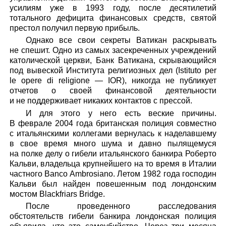
усилиям уже в 1993 году, после десятилетий
тотального дефицита финансовых средств, святой
престол получил первую прибыль.
Однако все свои секреты Ватикан раскрывать
не спешит. Одно из самых засекреченных учреждений
католической церкви, Банк Ватикана, скрывающийся
под вывеской Института религиозных дел (Istituto per
le opere di religione — IOR), никогда не публикует
отчетов о своей финансовой деятельности
и не поддерживает никаких контактов с прессой.
И для этого у него есть веские причины.
В феврале 2004 года британская полиция совместно
с итальянскими коллегами вернулась к наделавшему
в свое время много шума и давно пылящемуся
на полке делу о гибели итальянского банкира Роберто
Кальви, владельца крупнейшего на то время в Италии
частного Banco Ambrosiano. Летом 1982 года господин
Кальви был найден повешенным под лондонским
мостом Blackfriars Bridge.
После проведенного расследования
обстоятельств гибели банкира лондонская полиция