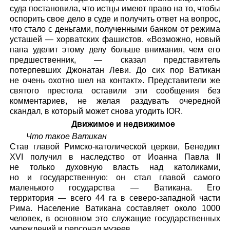
суда постановила, что истцы имеют право на то, чтобы
оспорить свое дело в суде и получить ответ на вопрос,
что стало с деньгами, полученными банком от режима
усташей — хорватских фашистов. «Возможно, новый
папа уделит этому делу больше внимания, чем его
предшественник, — сказал представитель
потерпевших Джонатан Леви. До сих пор Ватикан
не очень охотно шел на контакт». Представители же
святого престола оставили эти сообщения без
комментариев, не желая раздувать очередной
скандал, в который может снова угодить IOR.
Движимое и недвижимое
Что такое Ватикан
Став главой Римско-католической церкви, Бенедикт
XVI получил в наследство от Иоанна Павла II
не только духовную власть над католиками,
но и государственную: он стал главой самого
маленького государства — Ватикана. Его
территория — всего 44 га в северо-западной части
Рима. Население Ватикана составляет около 1000
человек, в основном это служащие государственных
учреждений и персонал музеев.