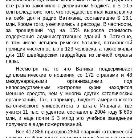
все равно закончило с дефицитом бюджета в $ 10,5
млн вследствие того, что государственная казна взяла
на себя долги радио Ватикана, составившие $ 13,1
млн. Кроме того, увеличились и расходы. В частности,
за прошедший год на 15% выросла стоимость
содержания административных зданий в Ватикане,
в том числе четырех римских базилик, ватиканской
полиции численностью в 123 человека, а также жилья
для 110 швейцарских гвардейцев из личной охраны
папы.
Несмотря на то что Ватикан поддерживает
дипломатические отношения со 172 странами и 48
международными организациями, под
непосредственным контролем курии находится
меньше средств, чем у многих других католических
организаций. Так, например, бюджет американского
католического университета в штате Индиана, где
учатся 11 тыс. студентов, составил в 2004 году $ 695
млн, и еще почти $ 3 млрд это учебное заведение
получило в виде пожертвований.
Все 412 886 приходов 2864 епархий католической
церкви, разбросанных по всему миру (включая город