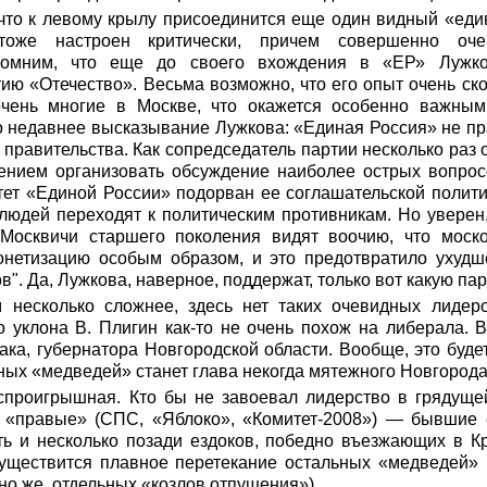
 что к левому крылу присоединится еще один видный «ед
оже настроен критически, причем совершенно оче
спомним, что еще до своего вхождения в «ЕР» Лужко
ию «Отечество». Весьма возможно, что его опыт очень ск
очень многие в Москве, что окажется особенно важным
недавнее высказывание Лужкова: «Единая Россия» не пра
у правительства. Как сопредседатель партии несколько ра
ением организовать обсуждение наиболее острых вопросо
тет «Единой России» подорван ее соглашательской полити
 людей переходят к политическим противникам. Но увере
Москвичи старшего поколения видят воочию, что моск
нетизацию особым образом, и это предотвратило ухудш
". Да, Лужкова, наверное, поддержат, только вот какую па
несколько сложнее, здесь нет таких очевидных лидер
о уклона В. Плигин как-то не очень похож на либерала. 
ака, губернатора Новгородской области. Вообще, это буд
ых «медведей» станет глава некогда мятежного Новгорода
проигрышная. Кто бы не завоевал лидерство в грядущ
 «правые» (СПС, «Яблоко», «Комитет-2008») — бывшие
сть и несколько позади ездоков, победно въезжающих в К
осуществится плавное перетекание остальных «медведей»
но же, отдельных «козлов отпущения»).