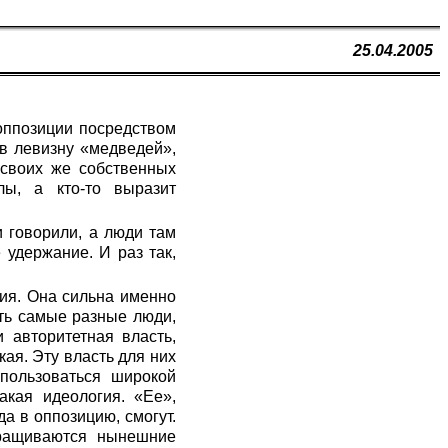
25.04.2005
 оппозиции посредством
в левизну «медведей»,
 своих же собственных
лы, а кто-то выразит
и говорили, а люди там
 удержание. И раз так,
гия. Она сильна именно
ать самые разные люди,
 авторитетная власть,
ая. Эту власть для них
 пользоваться широкой
акая идеология. «Ее»,
а в оппозицию, смогут.
отращиваются нынешние