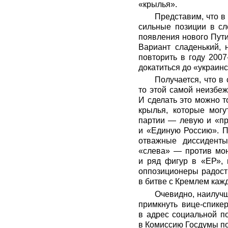
«крылья».
Представим, что в
сильные позиции в сл
появления нового Пути
Вариант сладенький, 
повторить в году 2007
докатиться до «украинс
Получается, что в
то этой самой неизбеж
И сделать это можно т
крылья, которые мог
партии — левую и «пр
и «Единую Россию». П
отважные диссиденты
«слева» — против мон
и ряд фигур в «ЕР», 
оппозиционеры радостн
в битве с Кремлем кажд
Очевидно, наилучш
примкнуть вице-спике
в адрес социальной п
в Комиссию Госдумы по