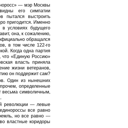
иноросс» — мэр Москвы
видны его симпатии
в пытался выстроить
оро пригодится. Именно
 в условиях будущего
вит, она, к сожалению,
з официально обращался
в, в том числе 122-го
кой. Когда одна партия
н, что «Единую Россию»
овская власть приняла
ение жизни ветеранов,
ртию он поддержит сам?
ов. Один из нынешних
Впрочем, определенные
ет весьма символичным,
.
ей революции — левые
 единороссы все равно
ремль, но все равно —
 во властные коридоры