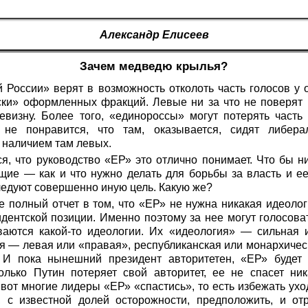
Александр Елисеев
Зачем медведю крылья?
 России» верят в возможность отколоть часть голосов у
ски» оформленных фракций. Левые ни за что не поверят 
визну. Более того, «единороссы» могут потерять часть
о не понравится, что там, оказывается, сидят либера
с наличием там левых.
я, что руководство «ЕР» это отлично понимает. Что бы н
щие — как и что нужно делать для борьбы за власть и ее
едуют совершенно иную цель. Какую же?
е полный отчет в том, что «ЕР» не нужна никакая идеоло
идентской позиции. Именно поэтому за нее могут голосов
аются какой-то идеологии. Их «идеология» — сильная и
я — левая или «правая», республиканская или монархическ
 И пока нынешний президент авторитетен, «ЕР» будет
олько Путин потеряет свой авторитет, ее не спасет ник
вот многие лидеры «ЕР» «спастись», то есть избежать уход
, с известной долей осторожности, предположить, и 