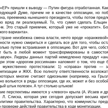
 «ЕР» пришли к выводу — Путин фигура отработанная. Как
едующей Думе, причем не в качестве оппозиции, но по
на, преемника нынешнего президента, чтобы потом предл
но вряд ли реализуемый. То, что сумел сделать Ельцин 
-м. Это старый приемчик, который уже не «прокатит». Б
кого варианта».
 стране неизбежна смена власти, нечто вроде «оранжевой»
ности нужно смириться и сделать все для того, чтобы ост
олько путем встраивания в оппозицию. Вот для чего, собс
ут быть в любой момент трансформированы в самостоя
авую». Лидеры данных партий немедленно придадут «ана
ри этом «дорогим россиянам» напомнят о том, что еще б
 мужественно протестовали: 1) «справа» против — з
етизации и ЖКХ. Всю полноту ответственности возложат
которых многие считают одиозными (например, на Грыз
о вольются в ряды оппозиции, где их, может и без особо
ый штык полезен. А тут столько штыков!
ие перспективы имеются у «левого» крыла (А. Исаев и др
р Л. Слиска, которая уже сегодня допускает весьма кри
олитики правительства. Характерно, что коммунисты пред
 проверке действий правительства в ходе монетизации.