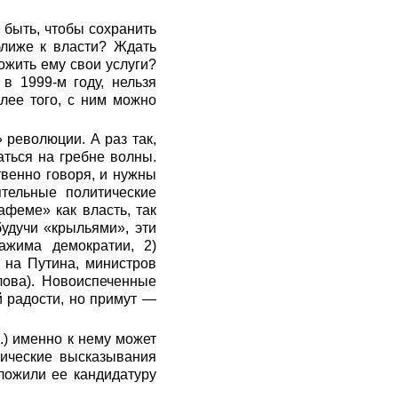
 быть, чтобы сохранить
ближе к власти? Ждать
ожить ему свои услуги?
в 1999-м году, нельзя
олее того, с ним можно
 революции. А раз так,
аться на гребне волны.
твенно говоря, и нужны
тельные политические
феме» как власть, так
удучи «крыльями», эти
ажима демократии, 2)
 на Путина, министров
лова). Новоиспеченные
й радости, но примут —
.) именно к нему может
тические высказывания
ложили ее кандидатуру