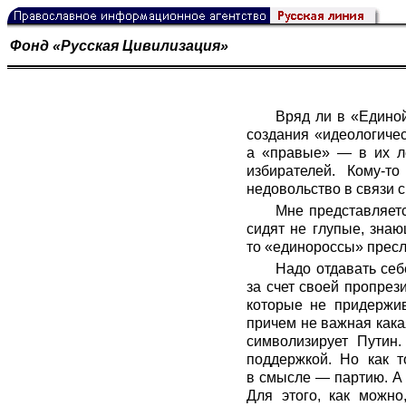
Фонд «Русская Цивилизация»
Вряд ли в «Единой
создания «идеологиче
а «правые» — в их ле
избирателей. Кому-т
недовольство в связи 
Мне представляетс
сидят не глупые, знаю
то «единороссы» пресл
Надо отдавать себ
за счет своей пропрез
которые не придержив
причем не важная кака
символизирует Путин.
поддержкой. Но как т
в смысле — партию. А 
Для этого, как можно