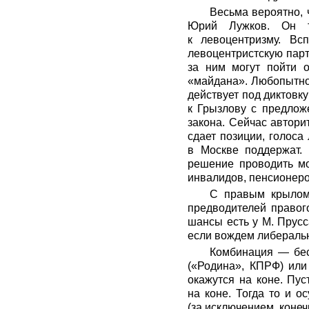
Весьма вероятно,
Юрий Лужков. Он т
к левоцентризму. В
левоцентристскую парт
за ним могут пойти 
«майдана». Любопытно 
действует под диктовк
к Грызлову с предлож
закона. Сейчас автори
сдает позиции, голоса
в Москве поддержат. 
решение проводить мо
инвалидов, пенсионеров
С правым крылом 
предводителей правог
шансы есть у М. Прусс
если вождем либеральн
Комбинация — бес
(«Родина», КПРФ) или
окажутся на коне. Пу
на коне. Тогда то и 
(за исключением, конеч