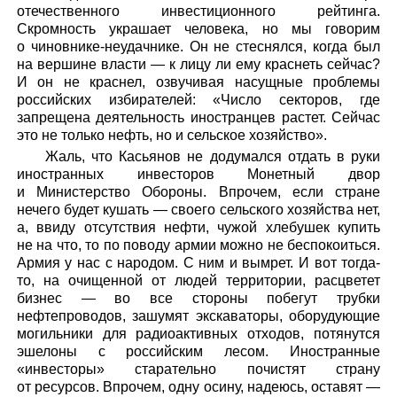
отечественного инвестиционного рейтинга.
Скромность украшает человека, но мы говорим
о чиновнике-неудачнике. Он не стеснялся, когда был
на вершине власти — к лицу ли ему краснеть сейчас?
И он не краснел, озвучивая насущные проблемы
российских избирателей: «Число секторов, где
запрещена деятельность иностранцев растет. Сейчас
это не только нефть, но и сельское хозяйство».
Жаль, что Касьянов не додумался отдать в руки
иностранных инвесторов Монетный двор
и Министерство Обороны. Впрочем, если стране
нечего будет кушать — своего сельского хозяйства нет,
а, ввиду отсутствия нефти, чужой хлебушек купить
не на что, то по поводу армии можно не беспокоиться.
Армия у нас с народом. С ним и вымрет. И вот тогда-
то, на очищенной от людей территории, расцветет
бизнес — во все стороны побегут трубки
нефтепроводов, зашумят экскаваторы, оборудующие
могильники для радиоактивных отходов, потянутся
эшелоны с российским лесом. Иностранные
«инвесторы» старательно почистят страну
от ресурсов. Впрочем, одну осину, надеюсь, оставят —