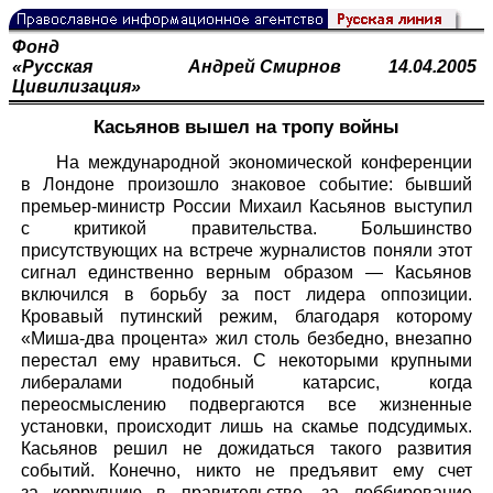
Фонд
«Русская
Андрей Смирнов
14.04.2005
Цивилизация»
Касьянов вышел на тропу войны
На международной экономической конференции
в Лондоне произошло знаковое событие: бывший
премьер-министр России Михаил Касьянов выступил
с критикой правительства. Большинство
присутствующих на встрече журналистов поняли этот
сигнал единственно верным образом — Касьянов
включился в борьбу за пост лидера оппозиции.
Кровавый путинский режим, благодаря которому
«Миша-два процента» жил столь безбедно, внезапно
перестал ему нравиться. С некоторыми крупными
либералами подобный катарсис, когда
переосмыслению подвергаются все жизненные
установки, происходит лишь на скамье подсудимых.
Касьянов решил не дожидаться такого развития
событий. Конечно, никто не предъявит ему счет
за коррупцию в правительстве, за лоббирование