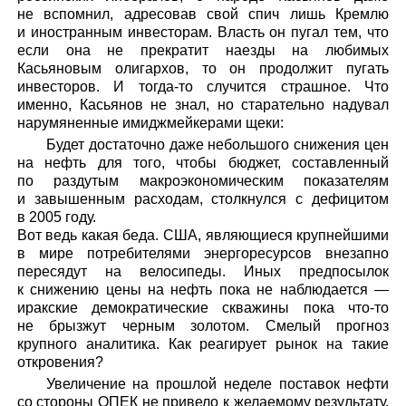
не вспомнил, адресовав свой спич лишь Кремлю
и иностранным инвесторам. Власть он пугал тем, что
если она не прекратит наезды на любимых
Касьяновым олигархов, то он продолжит пугать
инвесторов. И тогда-то случится страшное. Что
именно, Касьянов не знал, но старательно надувал
нарумяненные имиджмейкерами щеки:
Будет достаточно даже небольшого снижения цен
на нефть для того, чтобы бюджет, составленный
по раздутым макроэкономическим показателям
и завышенным расходам, столкнулся с дефицитом
в 2005 году.
Вот ведь какая беда. США, являющиеся крупнейшими
в мире потребителями энергоресурсов внезапно
пересядут на велосипеды. Иных предпосылок
к снижению цены на нефть пока не наблюдается —
иракские демократические скважины пока что-то
не брызжут черным золотом. Смелый прогноз
крупного аналитика. Как реагирует рынок на такие
откровения?
Увеличение на прошлой неделе поставок нефти
со стороны ОПЕК не привело к желаемому результату.