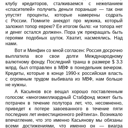
клубу кредиторов, сталкиваемся с нежеланием
«спасителей» получить деньги пораньше — так они
упустят проценты, которые намерены содрать
с России. Помните анекдот про мужика, который
заложил топор еврею? Ее итогом было: «и топора нет
и денег остался должен». Пора уж прекращать быть
героями подобных шуток. Хватит, насмеялись. Над
нами.
Вот и Минфин со мной согласен: Россия досрочно
выплатила все свои долги Международному
валютному фонду. Последний транш в размере $ 3.3
млрд. был отправлен в МВФ в понедельник вечером.
Кредиты, которые в конце 1990-х российская власть
с огромным трудом выбивала из МВФ, нам больше
не нужны.
А Касьянов все вещал хорошо поставленным
голосом: «многомиллиардный Стабфонд может быть
потрачен в течение полутора лет, что, несомненно,
приведет к потере завоеванного в течение пяти
последних лет инвестиционного рейтинга». Возникало
впечатление, что это именно Касьянову мы обязаны
всеми достижениями, что именно он — виагра