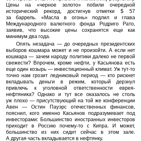
Цены на «черное золото» побили очередной
исторический рекорд, достигнув отметки $ 57
за баррель. «Масла в огонь» подлил и глава
Международного валютного фонда Родриго Рато,
заявив, что высокие цены сохранятся еще как
минимум два года.
Опять незадача — до очередных президентских
выборов кошмара может и не произойти. А если нет
кошмара — зачем народу политики далеко не первой
свежести? Впрочем, кроме нефти, у Касьянова есть
еще один козырь — инвестиционный климат. Уж тут-то
точно нам грозит ледниковый период — кто рискнет
вкладывать деньги в режим, который дерзнул
привлечь к уголовной ответственности еврея-
нефтяника? Однако и тут все оказалось не столь
уж плохо — присутствующий на той же конференции
Авен — Остин Пауэрс отечественных финансов,
пояснил, кого именно Касьянов подразумевает под
инвесторами: Большинство иностранных инвесторов
приходит в Россию почему-то c Кипра. И может,
большинство из них сидит сейчас в этом зале.
А другая часть вкладывается в нефтянку.