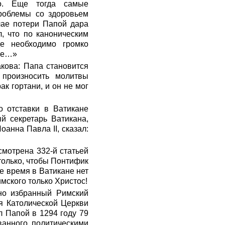
о. Еще тогда самые
проблемы со здоровьем
чае потери Папой дара
л, что по каноническим
де необходимо громко
Мое…»
акова: Папа становится
 произносить молитвы
ак гортани, и он не мог
о отставки в Ватикане
й секретарь Ватикана,
анна Павла II, сказал:
смотрена 332-й статьей
только, чтобы Понтифик
е время в Ватикане нет
мского только Христос!
нно избранный Римский
ля Католической Церкви
л Папой в 1294 году 79
ванного политическими