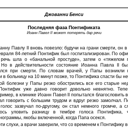
Джованни Бенси
Последняя фаза Понтификата
Иоанн Павел II может потерять дар речи
нну Павлу II вновь повезло: будучи на грани смерти, он в
 февраля 84-летний Понтифик был госпитализирован. По о
 речь шла о «банальной простуде», затем о «тяжелом
Но в действительности состояние Иоанна Павла II бы
ился при смерти. По словам врачей, у Папы возникли
и в больницу на 10 минут позже, то Понтифика спасти бы не
й болезни у Папы резко обострились все его старые неду
Понтифик уже давно говорит довольно невнятно. Тепе
ример, в клинике Иоанн Павел II попытался благословить 
ал говорить с большим трудом и вдруг резко замолчал. П
голос зазвучал по-другому, он стал немного громче, а 
лось уловить разницу в тембре голоса Понтифика, 
нограммы, якобы включенной, когда Папа осекся.
ти слухи, а врачи заверили, что со временем к Понтифику 