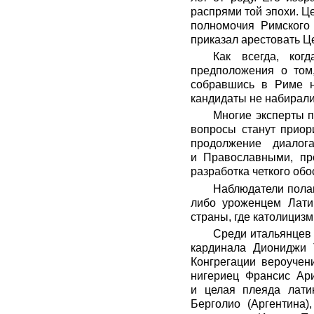
распрями той эпохи. Це
полномочия Римского 
приказал арестовать Це
Как всегда, ког
предположения о том,
собравшись в Риме н
кандидаты не набирали
Многие эксперты п
вопросы станут приор
продолжение диалог
и Православными, про
разработка четкого обо
Наблюдатели полаг
либо уроженцем Латин
страны, где католициз
Среди итальянцев 
кардинала Диониджи 
Конгрегации вероучен
нигериец Франсис Ари
и целая плеяда лати
Берголио (Аргентина)