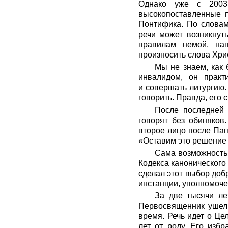
Однако уже с 2003
высокопоставленные п
Понтифика. По словам
речи может возникнуть
правилам немой, нап
произносить слова Хри
Мы не знаем, как 
инвалидом, он практ
и совершать литургию. 
говорить. Правда, его
После последней 
говорят без обиняков
второе лицо после Пап
«Оставим это решение 
Сама возможность 
Кодекса канонического
сделал этот выбор доб
инстанции, уполномоче
За две тысячи ле
Первосвященник ушел в
время. Речь идет о Це
лет от роду. Его изб