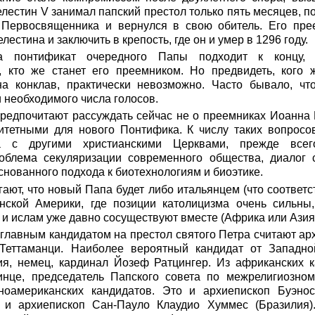
лестин V занимал папский престол только пять месяцев, по
Первосвященника и вернулся в свою обитель. Его прее
лестина и заключить в крепость, где он и умер в 1296 году.
да понтификат очередного Папы подходит к концу, 
 кто же станет его преемником. Но предвидеть, кого 
а конклав, практически невозможно. Часто бывало, чт
 необходимого числа голосов.
редпочитают рассуждать сейчас не о преемниках Иоанна Па
итетными для нового Понтифика. К числу таких вопросов
а с другими христианскими Церквами, прежде всег
блема секуляризации современного общества, диалог 
снованного подхода к биотехнологиям и биоэтике.
ают, что новый Папа будет либо итальянцем (что соответст
ской Америки, где позиции католицизма очень сильны
м и ислам уже давно сосуществуют вместе (Африка или Азия
главным кандидатом на престол святого Петра считают ар
Теттаманци. Наиболее вероятный кандидат от Запад
ия, немец, кардинал Йозеф Ратцингер. Из африканских 
нце, председатель Папского совета по межрелигиозном
ноамериканских кандидатов. Это и архиепископ Буэно
, и архиепископ Сан-Пауло Клаудио Хуммес (Бразилия)