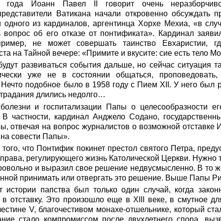
 года Иоанн Павел II говорит очень неразборчив
редставители Ватикана начали откровенно обсуждать 
 одного из кардиналов, аргентинца Хорхе Мехиа, «в слу
 вопрос об его отказе от понтификата». Кардинал заяви
ример, не может совершать таинство Евхаристии, г
ста на Тайной вечере: «Примите и вкусите: сие есть тело 
будут развиваться события дальше, но сейчас ситуация т
ически уже не в состоянии общаться, проповедовать,
Нечто подобное было в 1958 году с Пием ХII. У него был р
 страдания длились недолго…
болезни и госпитализации Папы о целесообразности ег
. В частности, кардинал Анджело Содано, государственны
ы, отвечая на вопрос журналистов о возможной отставке Ио
на совести Папы».
того, что Понтифик покинет престол святого Петра, преду
 права, регулирующего жизнь Католической Церкви. Нужно 
ровольно и выразил свое решение недвусмысленно. В то ж
нной принимать или отвергать это решение. Выше Папы Ри
т истории папства был только один случай, когда зако
 отставку. Это произошло еще в ХIII веке, в смутное д
лестине V, благочестивом монахе-отшельнике, который ста
рание стало компромиссом после двухлетнего спора, выз