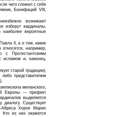
сле чего сложил с себя
мник, Бонифаций VIII,
неизбежно возникают
же изберут кардиналы,
о наиболее вероятные
вла II, а о том, какие
 относятся, например,
о с Протестантскими
с исламом и, наконец,
вует старой традиции),
, либо представителем
).
хиепископа миланского,
ной Европы — префект
кардиналов выделяется
у диалогу. Существует
с-Айреса Хорхе Марио
. Кто из них окажется