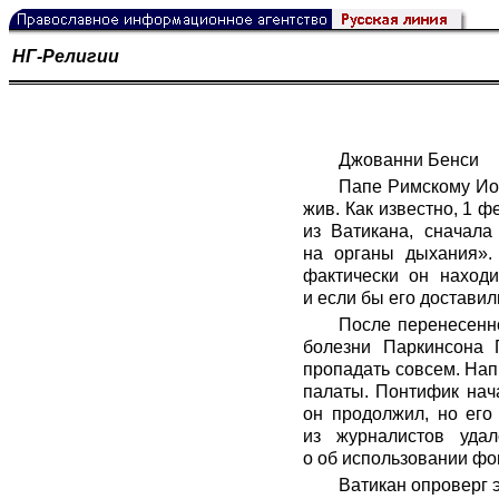
НГ-Религии
Джованни Бенси
Папе Римскому Иоа
жив. Как известно, 1
из Ватикана, сначала
на органы дыхания». 
фактически он наход
и если бы его доставил
После перенесенно
болезни Паркинсона 
пропадать совсем. Нап
палаты. Понтифик нач
он продолжил, но его 
из журналистов уда
о об использовании фо
Ватикан опроверг э