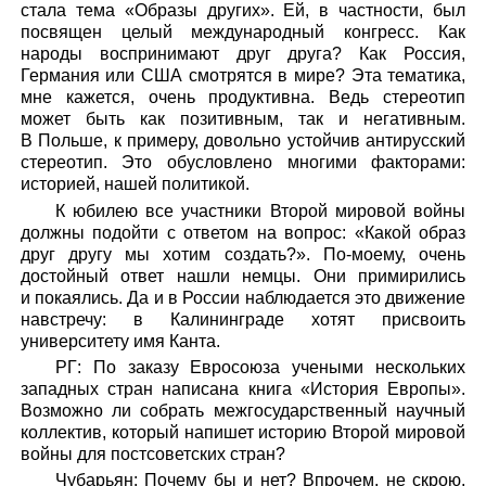
стала тема «Образы других». Ей, в частности, был
посвящен целый международный конгресс. Как
народы воспринимают друг друга? Как Россия,
Германия или США смотрятся в мире? Эта тематика,
мне кажется, очень продуктивна. Ведь стереотип
может быть как позитивным, так и негативным.
В Польше, к примеру, довольно устойчив антирусский
стереотип. Это обусловлено многими факторами:
историей, нашей политикой.
К юбилею все участники Второй мировой войны
должны подойти с ответом на вопрос: «Какой образ
друг другу мы хотим создать?». По-моему, очень
достойный ответ нашли немцы. Они примирились
и покаялись. Да и в России наблюдается это движение
навстречу: в Калининграде хотят присвоить
университету имя Канта.
РГ: По заказу Евросоюза учеными нескольких
западных стран написана книга «История Европы».
Возможно ли собрать межгосударственный научный
коллектив, который напишет историю Второй мировой
войны для постсоветских стран?
Чубарьян: Почему бы и нет? Впрочем, не скрою,