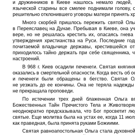
и дружинников в Киеве нашлось немало людей, к
языческой старины все смелее поднимали голову, 
решительно отклонившего уговоры матери принять хр
Много скорбей пришлось пережить святой Оль
в Переяславец на Дунае. Пребывая в Киеве, она уч
вере, но не решалась крестить их, опасаясь гнева
утверждения христианства на Руси. Последние годы
почитаемой владычице державы, крестившейся от
приходилось тайно держать при себе священника, 
настроений.
В 968 г. Киев осадили печенеги. Святая княгин
оказались в смертельной опасности. Когда весть об 
и печенеги были обращены в бегство. Святая Ол
не уезжать до ее кончины. Она не теряла надежды
не прекращала проповеди.
По истечении трех дней блаженная Ольга в
Божественных Тайн Пречистого Тела и Животворя
неоднократно предсказывала, что Бог просветит лю
святые. Еще молитва была на устах ее, когда 11 июл
как праведная, была принята руками Божиими.
Святая равноапостольная Ольга стала духовной