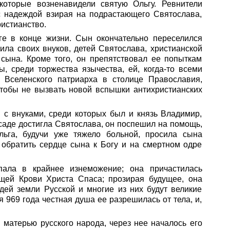
оторые возненавидели святую Ольгу. Ревнители
с надеждой взирая на подрастающего Святослава,
истианство.
ге в конце жизни. Сын окончательно переселился
ила своих внуков, детей Святослава, христианской
 сына. Кроме того, он препятствовал ее попыткам
, среди торжества язычества, ей, когда-то всеми
 Вселенского патриарха в столице Православия,
чтобы не вызвать новой вспышки антихристианских
я с внуками, среди которых был и князь Владимир,
осаде достигла Святослава, он поспешил на помощь,
ьга, будучи уже тяжело больной, просила сына
 обратить сердце сына к Богу и на смертном одре
пала в крайнее изнеможение; она причастилась
щей Крови Христа Спаса; прозирая будущее, она
дей земли Русской и многие из них будут великие
я 969 года честная душа ее разрешилась от тела, и,
 матерью русского народа, через нее началось его