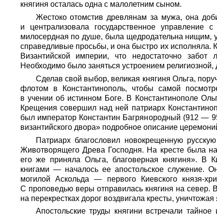
княгиня осталась одна с малолетним сыном.
Жестоко отомстив древлянам за мужа, она доби
и централизовала государственное управление с
милосердная по душе, была щедродательна нищим, у
справедливые просьбы, и она быстро их исполняла. 
Византийской империи, что недостаточно забот 
Необходимо было заняться устроением религиозной, 
Сделав свой выбор, великая княгиня Ольга, пор
флотом в Константинополь, чтобы самой посмотр
в учении об истинном Боге. В Константинополе Оль
Крещения совершил над ней патриарх Константиноп
был император Константин Багрянородный (912 — 9
византийского двора» подробное описание церемони
Патриарх благословил новокрещенную русскую
Животворящего Древа Господня. На кресте была на
его же приняла Ольга, благоверная княгиня». В 
книгами — началось ее апостольское служение. О
могилой Аскольда — первого Киевского князя-хри
С проповедью веры отправилась княгиня на север. В
на перекрестках дорог воздвигала кресты, уничтожая
Апостольские труды княгини встречали тайное