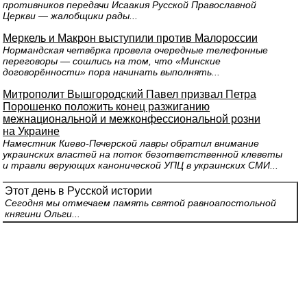
противников передачи Исаакия Русской Православной
Церкви — жалобщики рады...
Меркель и Макрон выступили против Малороссии
Нормандская четвёрка провела очередные телефонные
переговоры — сошлись на том, что «Минские
договорённости» пора начинать выполнять...
Митрополит Вышгородский Павел призвал Петра
Порошенко положить конец разжиганию
межнациональной и межконфессиональной розни
на Украине
Наместник Киево-Печерской лавры обратил внимание
украинских властей на поток безответственной клеветы
и травли верующих канонической УПЦ в украинских СМИ...
Этот день в Русской истории
Сегодня мы отмечаем память святой равноапостольной
княгини Ольги...