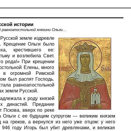
сской истории
 равноапостольной княгини Ольги…
Русской земле издревле
. Крещение Ольги было
ха, крестившего ее:
тьму и возлюбила Свет.
го рода!» При крещении
остольной Елены, много
а в огромной Римской
ом был распят Господь.
стала равноапостольной
х земли Русской.
адлежала к роду князей
х династий. Предание
 Пскова, вверх по реке
а Ольги с ее будущим супругом — великим князем
на греков, а вернулся из него уже отцом: у него
 946 году Игорь был убит древлянами, и великая