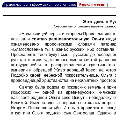
Этот день в Ру
Сегодня мы отмечаем память святой
«Начальницей веры» и «корнем Православия» в 
называли
святую равноапостольную Ольгу
люди
ознаменовано пророческими словами патриар
«Благословенна ты в женах русских, ибо оставила 
Прославлять тебя будут сыны русские до последне
русская княгиня удостоилась имени святой равноап
потрудившейся в распространении христианств
империи и обретшей Животворящий Крест, на котор
Подобно своей небесной покровительнице, Ольга 
проповедницей христианства на необъятных простора
Святая была родом из псковских земель и прин
Изборских — одной из древнерусских княжески
называет родиной Ольги село Выбуты неподалеку от
Великой. Именно здесь впервые состоялась встреч
Игорем. После женитьбы Игорь отправился в поход 
и княгини Ольги родился сын Святослав. Однако в