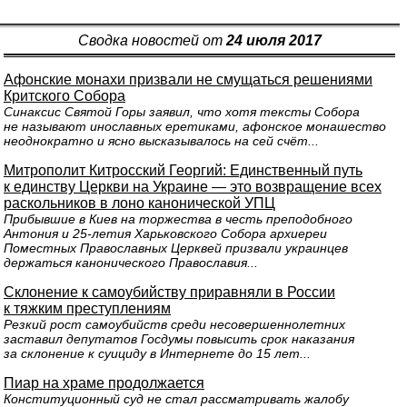
Сводка новостей от
24 июля 2017
Афонские монахи призвали не смущаться решениями
Критского Собора
Синаксис Святой Горы заявил, что хотя тексты Собора
не называют инославных еретиками, афонское монашество
неоднократно и ясно высказывалось на сей счёт...
Митрополит Китросский Георгий: Единственный путь
к единству Церкви на Украине — это возвращение всех
раскольников в лоно канонической УПЦ
Прибывшие в Киев на торжества в честь преподобного
Антония и 25-летия Харьковского Собора архиереи
Поместных Православных Церквей призвали украинцев
держаться канонического Православия...
Склонение к самоубийству приравняли в России
к тяжким преступлениям
Резкий рост самоубийств среди несовершеннолетних
заставил депутатов Госдумы повысить срок наказания
за склонение к суициду в Интернете до 15 лет...
Пиар на храме продолжается
Конституционный суд не стал рассматривать жалобу