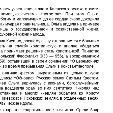
лась укрепления власти Киевского великого князя
 помощью системы «погостов». При этом Ольга,
богим и малоимущим; до ее сердца скоро доходили
Как мудрая правительница, Ольга видела на примере
лишь о государственной и хозяйственной жизни.
духовной жизни народа.
учив Киев подросшему сыну, отправляется с большим
еть на службу христианскую и вполне убедиться
га принимает решение стать христианкой. Таинство
ольский Феофилакт (933 — 956), а восприемником
59), оставивший в своем сочинении «О церемониях
й во время пребывания Ольги в Константинополе.
 княгиню крестом, вырезанным из цельного куска
дпись: «Обновися Русская земля Святым Крестом,
Киев Ольга вернулась с иконами, богослужебными
на воздвигла храм во имя святителя Николая над
стианина и многих киевлян обратила ко Христу.
 Киевских и Псковских землях, в отдаленных весях,
 языческие идолы.
 и открытое сопротивление язычников. Среди бояр