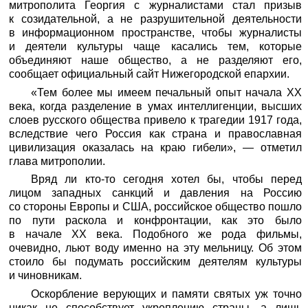
митрополита Георгия с журналистами стал призыв
к созидательной, а не разрушительной деятельности
в информационном пространстве, чтобы журналисты
и деятели культуры чаще касались тем, которые
объединяют наше общество, а не разделяют его,
сообщает официальный
сайт Нижегородской епархии
.
«Тем более мы имеем печальный опыт начала ХХ
века, когда разделение в умах интеллигенции, высших
слоев русского общества привело к трагедии 1917 года,
вследствие чего Россия как страна и православная
цивилизация оказалась на краю гибели», — отметил
глава митрополии.
Вряд ли кто-то сегодня хотел бы, чтобы перед
лицом западных санкций и давления на Россию
со стороны Европы и США, российское общество пошло
по пути раскола и конфронтации, как это было
в начале XX века. Подобного же рода фильмы,
очевидно, льют воду именно на эту мельницу. Об этом
стоило бы подумать российским деятелям культуры
и чиновникам.
Оскорбление верующих и памяти святых уж точно
никак не способствует укреплению страны, а лишь