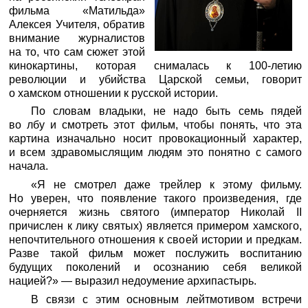
фильма «Матильда»
Алексея Учителя, обратив
внимание журналистов
на то, что сам сюжет этой
кинокартины, которая снималась к 100-летию
революции и убийства Царской семьи, говорит
о хамском отношении к русской истории.
По словам владыки, не надо быть семь пядей
во лбу и смотреть этот фильм, чтобы понять, что эта
картина изначально носит провокационный характер,
и всем здравомыслящим людям это понятно с самого
начала.
«Я не смотрел даже трейлер к этому фильму.
Но уверен, что появление такого произведения, где
очерняется жизнь святого (император Николай II
причислен к лику святых) является примером хамского,
непочтительного отношения к своей истории и предкам.
Разве такой фильм может послужить воспитанию
будущих поколений и осознанию себя великой
нацией?» — выразил недоумение архипастырь.
В связи с этим основным лейтмотивом встречи