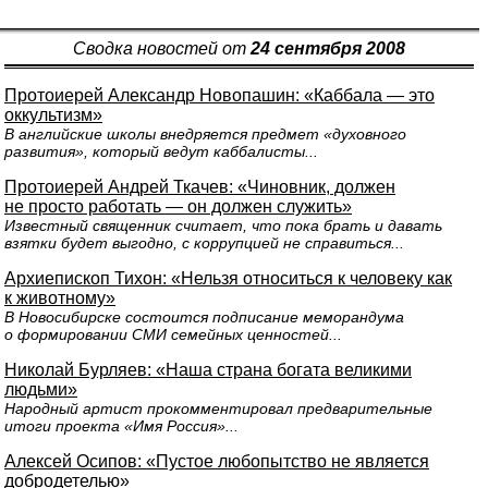
Сводка новостей от
24 сентября 2008
Протоиерей Александр Новопашин: «Каббала — это
оккультизм»
В английские школы внедряется предмет «духовного
развития», который ведут каббалисты...
Протоиерей Андрей Ткачев: «Чиновник, должен
не просто работать — он должен служить»
Известный священник считает, что пока брать и давать
взятки будет выгодно, с коррупцией не справиться...
Архиепископ Тихон: «Нельзя относиться к человеку как
к животному»
В Новосибирске состоится подписание меморандума
о формировании СМИ семейных ценностей...
Николай Бурляев: «Наша страна богата великими
людьми»
Народный артист прокомментировал предварительные
итоги проекта «Имя Россия»...
Алексей Осипов: «Пустое любопытство не является
добродетелью»