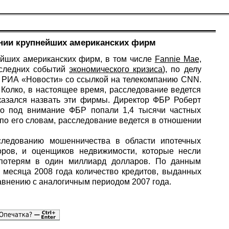
нии крупнейших американских фирм
йших американских фирм, в том числе
Fannie Mae,
следних событий
экономического кризиса
), по делу
т
РИА «Новости»
со ссылкой на телекомпанию CNN.
Колко, в настоящее время, расследование ведется
казался назвать эти фирмы. Директор ФБР Роберт
то под внимание ФБР попали 1,4 тысячи частных
 по его словам, расследование ведется в отношении
ледованию мошенничества в области ипотечных
оров, и оценщиков недвижимости, которые несли
 потерям в один миллиард долларов. По данным
 месяца 2008 года количество кредитов, выданных
авнению с аналогичным периодом 2007 года.