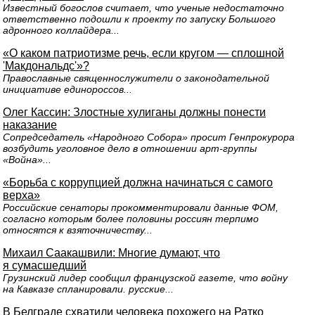
Известный богослов считает, что ученые недостаточно
ответственно подошли к проекту по запуску Большого
адронного коллайдера...
«О каком патриотизме речь, если кругом — сплошной
'Макдональдс'»?
Православные священнослужители о законодательной
инициативе единороссов...
Олег Кассин: Злостные хулиганы должны понести
наказание
Сопредседатель «Народного Собора» просит Генпрокурора
возбудить уголовное дело в отношении арт-группы
«Война»...
«Борьба с коррупцией должна начинаться с самого
верха»
Российские сенаторы прокомментировали данные ФОМ,
согласно которым более половины россиян терпимо
относятся к взяточничеству...
Михаил Саакашвили: Многие думают, что
я сумасшедший
Грузинский лидер сообщил французской газете, что войну
на Кавказе спланировали. русские...
В Белграде схватили человека похожего на Ратко