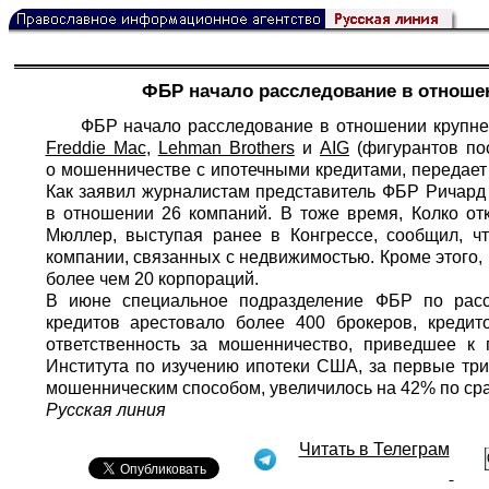
ФБР начало расследование в отноше
ФБР начало расследование в отношении крупне
Freddie Mac
,
Lehman Brothers
и
AIG
(фигурантов по
о мошенничестве с ипотечными кредитами, передае
Как заявил журналистам представитель ФБР Ричард 
в отношении 26 компаний. В тоже время, Колко от
Мюллер, выступая ранее в Конгрессе, сообщил, ч
компании, связанных с недвижимостью. Кроме этого,
более чем 20 корпораций.
В июне специальное подразделение ФБР по расс
кредитов арестовало более 400 брокеров, кредит
ответственность за мошенничество, приведшее к
Института по изучению ипотеки США, за первые три
мошенническим способом, увеличилось на 42% по ср
Русская линия
Читать в Телеграм