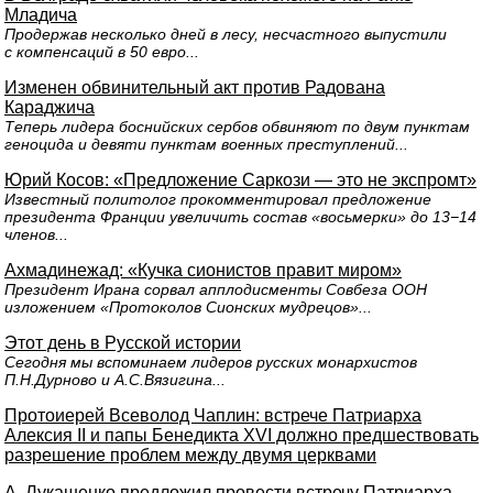
Младича
Продержав несколько дней в лесу, несчастного выпустили
с компенсаций в 50 евро...
Изменен обвинительный акт против Радована
Караджича
Теперь лидера боснийских сербов обвиняют по двум пунктам
геноцида и девяти пунктам военных преступлений...
Юрий Косов: «Предложение Саркози — это не экспромт»
Известный политолог прокомментировал предложение
президента Франции увеличить состав «восьмерки» до 13−14
членов...
Ахмадинежад: «Кучка сионистов правит миром»
Президент Ирана сорвал апплодисменты Совбеза ООН
изложением «Протоколов Сионских мудрецов»...
Этот день в Русской истории
Сегодня мы вспоминаем лидеров русских монархистов
П.Н.Дурново и А.С.Вязигина...
Протоиерей Всеволод Чаплин: встрече Патриарха
Алексия II и папы Бенедикта XVI должно предшествовать
разрешение проблем между двумя церквами
А. Лукашенко предложил провести встречу Патриарха