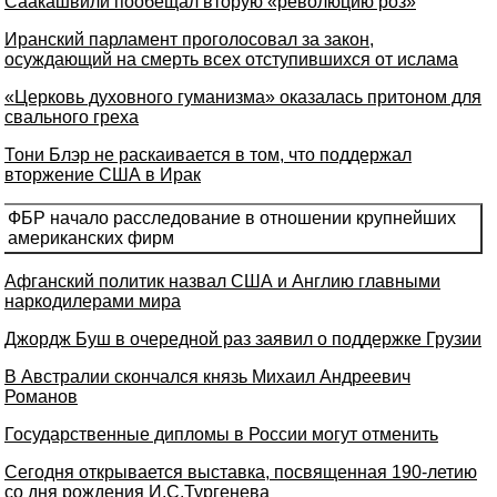
Саакашвили пообещал вторую «революцию роз»
Иранский парламент проголосовал за закон,
осуждающий на смерть всех отступившихся от ислама
«Церковь духовного гуманизма» оказалась притоном для
свального греха
Тони Блэр не раскаивается в том, что поддержал
вторжение США в Ирак
ФБР начало расследование в отношении крупнейших
американских фирм
Афганский политик назвал США и Англию главными
наркодилерами мира
Джордж Буш в очередной раз заявил о поддержке Грузии
В Австралии скончался князь Михаил Андреевич
Романов
Государственные дипломы в России могут отменить
Сегодня открывается выставка, посвященная 190-летию
со дня рождения И.С.Тургенева