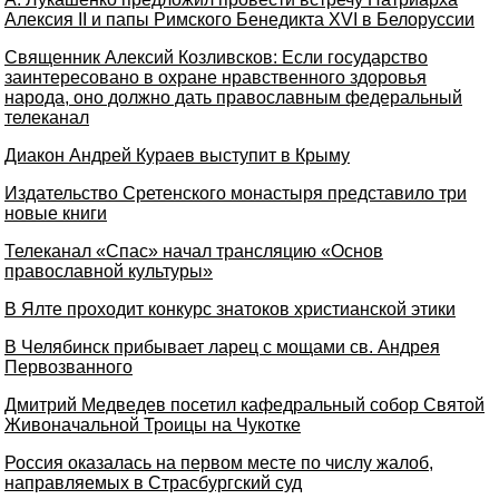
Алексия II и папы Римского Бенедикта XVI в Белоруссии
Священник Алексий Козливсков: Если государство
заинтересовано в охране нравственного здоровья
народа, оно должно дать православным федеральный
телеканал
Диакон Андрей Кураев выступит в Крыму
Издательство Сретенского монастыря представило три
новые книги
Телеканал «Спас» начал трансляцию «Основ
православной культуры»
В Ялте проходит конкурс знатоков христианской этики
В Челябинск прибывает ларец с мощами св. Андрея
Первозванного
Дмитрий Медведев посетил кафедральный собор Святой
Живоначальной Троицы на Чукотке
Россия оказалась на первом месте по числу жалоб,
направляемых в Страсбургский суд