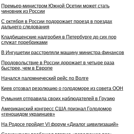
Премьер-министром Южной Осетии может стать
чиновник из России
С октября в России подорожает проезд в поездах
дальнего следования
Кладбищенские надгробия в Петербурге до сих пор
служат поребриками
В Ингушетии расстреляли машину министра финансов
Продовольствие в России дорожает в четыре раза
быстрее, чем в Европе
Начался паломнический рейс по Волге
Киев отозвал резолюцию о голодоморе из совета ООН
Румыния отправила своих наблюдателей в Грузию
Американский конгресс США признал Голодомор
«геноцидом украинцев»
На Родосе пройдет VI форум «Диалог цивилизаций»