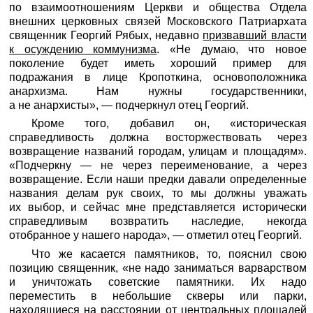
по взаимоотношениям Церкви и общества Отдела
внешних церковных связей Московского Патриархата
священник Георгий Рябых, недавно
призвавший власти
к осуждению коммунизма
. «Не думаю, что новое
поколение будет иметь хороший пример для
подражания в лице Кропоткина, основоположника
анархизма. Нам нужны государственники,
а не анархисты», — подчеркнул отец Георгий.
Кроме того, добавил он, «историческая
справедливость должна восторжествовать через
возвращение названий городам, улицам и площадям».
«Подчеркну — не через переименование, а через
возвращение. Если наши предки давали определенные
названия делам рук своих, то мы должны уважать
их выбор, и сейчас мне представляется исторически
справедливым возвратить наследие, некогда
отобранное у нашего народа», — отметил отец Георгий.
Что же касается памятников, то, пояснил свою
позицию священник, «не надо заниматься варварством
и уничтожать советские памятники. Их надо
переместить в небольшие скверы или парки,
находящиеся на расстоянии от центральных площадей