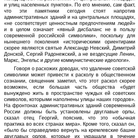
и улиц населенных пунктов». По его мнению, сам факт,
что эти памятники сегодня стоят напротив
административных зданий и на центральных площадях,
«не соответствует ценностным предпочтениям людей»
и в целом означает «явный дисбаланс не в пользу
современной российской символики», поскольку для
нынешнего поколения «историческими ориентирами
скорее являются святые Александр Невский, Димитрий
Донской, Сергий Радонежский, а не вездесущие Ленин,
Маркс, Энгельс и другие коммунистические идеологи».
Говоря о расхожих доводах, что удаление советской
символики может привести к расколу в общественном
сознании, священник заметил, что этот раскол скорее
возможен, если большая часть общества «будет
вынуждено жить в пространстве чуждых ей советских
символов, которыми наполнены улицы наших городов».
На фронтонах административных зданий современный
России должны быть установлены двуглавые орлы,
сказал отец Георгий, пояснив, что это «обычная
практика во всех странах мира». Кроме того, сказал он,
«было бы справедливо вернуть на кремлевские башни
двуглавых орлов, которые их украшали в течение