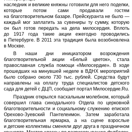
наследник и великие княжны готовили для него поделки,
которые потом сами продавали гостям
на благотворительном базаре. Прейскуранта не было —
каждый мог заплатить за сувениры ту сумму, которую
он был готов передать на дела милосердия. Вплоть
до 1917 года такие акции ежегодно проводились
в Петербурге. В 2011 эта традиция была возобновлена
в Москве.
В наши дни инициатором возрождения
благотворительной акции «Белый цветок», стала
православная служба помощи «Милосердие». В ходе
прошедших на минувшей неделе в ВДНХ мероприятий
было собрано около 730 тыс. рублей. Средства будут
направлены на оплату труда специалистов детского
сада для детей с ДЦП, сообщает портал
Милосердие.Ru
.
Праздник открылся пасхальным молебном, который
совершил глава синодального Отдела по церковной
благотворительности и социальному служению епископ
Орехово-Зуевский Пантелеимон. Затем заработала
благотворительная ярмарка, а на сцене взрослые
и детские коллективы сменяли друг друга в праздничном