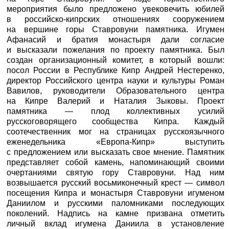
мероприятия было предложено увековечить юбилей
в российско-кипрских отношениях сооружением
на вершине горы Ставровуни памятника. Игумен
Афанасий и братия монастыря дали согласие
и высказали пожелания по проекту памятника. Был
создан организационный комитет, в который вошли:
посол России в Республике Кипр Андрей Нестеренко,
директор Российского центра науки и культуры Роман
Вавилов, руководители Образовательного центра
на Кипре Валерий и Наталия Зыковы. Проект
памятника — плод коллективных усилий
русскоговорящего сообщества Кипра. Каждый
соотечественник мог на страницах русскоязычного
еженедельника «Европа-Кипр» выступить
с предложением или высказать свое мнение. Памятник
представляет собой камень, напоминающий своими
очертаниями святую гору Ставровуни. Над ним
возвышается русский восьмиконечный крест — символ
посещения Кипра и монастыря Ставровуни игуменом
Даниилом и русскими паломниками последующих
поколений. Надпись на камне призвана отметить
личный вклад игумена Даниила в установление