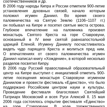
соотечественников и др.
В 2006 году народы Кипра и России отметили 900-летие
установления духовных связей, начало которым
положил игумен Даниил. Во время своего
паломничества на Святую Землю (1106−1107 гг.)
он побывал на Кипре и посетил святые места острова.
Глубокое впечатление на паломника произвел
монастырь Святого Креста на горе Ставровуни,
основанный в IV веке святой равноапостольной
царицей Еленой. Игумену Даниилу посчастливилось
видеть чудо парящего Креста и молиться пред ним.
О впечатлениях от своего паломничества игумен
Даниил написал книгу «Хождение», в которой несколько
разделов посвятил Кипру.
В 2006 году Русский православный образовательный
центр на Кипре выступил с инициативой отметить 900-
летие посещения монастыря Ставровуни игуменом
Даниилом и провести фестиваль «Единство», что было
поддержано Российским центром науки и культуры.
Проведение фестиваля благословил Святейший
Патриарх Московский и всея Руси Алексий II. 15 мая
2006 года состоялось открытие фестиваля «Единство»
на горе Ставровуни. В ходе торжественного