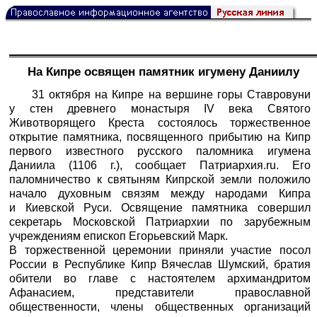
На Кипре освящен памятник игумену Даниилу
31 октября на Кипре на вершине горы Ставровуни
у стен древнего монастыря IV века Святого
Животворящего Креста состоялось торжественное
открытие памятника, посвященного прибытию на Кипр
первого известного русского паломника игумена
Даниила (1106 г.), сообщает
Патриархия.ru
. Его
паломничество к святыням Кипрской земли положило
начало духовным связям между народами Кипра
и Киевской Руси. Освящение памятника совершил
секретарь Московской Патриархии по зарубежным
учреждениям епископ Егорьевский Марк.
В торжественной церемонии приняли участие посол
России в Республике Кипр Вячеслав Шумский, братия
обители во главе с настоятелем архимандритом
Афанасием, представители православной
общественности, члены общественных организаций