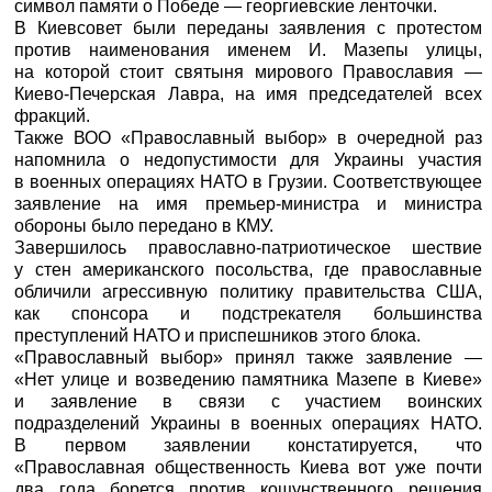
символ памяти о Победе — георгиевские ленточки.
В Киевсовет были переданы заявления с протестом
против наименования именем И. Мазепы улицы,
на которой стоит святыня мирового Православия —
Киево-Печерская Лавра, на имя председателей всех
фракций.
Также ВОО «Православный выбор» в очередной раз
напомнила о недопустимости для Украины участия
в военных операциях НАТО в Грузии. Соответствующее
заявление на имя премьер-министра и министра
обороны было передано в КМУ.
Завершилось православно-патриотическое шествие
у стен американского посольства, где православные
обличили агрессивную политику правительства США,
как спонсора и подстрекателя большинства
преступлений НАТО и приспешников этого блока.
«Православный выбор» принял также заявление —
«Нет улице и возведению памятника Мазепе в Киеве»
и заявление в связи с участием воинских
подразделений Украины в военных операциях НАТО.
В первом заявлении констатируется, что
«Православная общественность Киева вот уже почти
два года борется против кощунственного решения