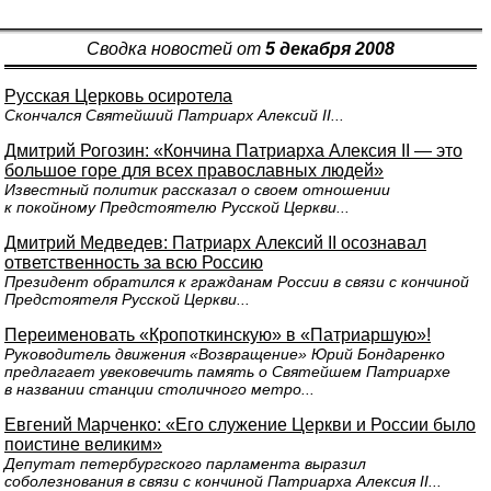
Сводка новостей от
5 декабря 2008
Русская Церковь осиротела
Скончался Святейший Патриарх Алексий II...
Дмитрий Рогозин: «Кончина Патриарха Алексия II — это
большое горе для всех православных людей»
Известный политик рассказал о своем отношении
к покойному Предстоятелю Русской Церкви...
Дмитрий Медведев: Патриарх Алексий II осознавал
ответственность за всю Россию
Президент обратился к гражданам России в связи с кончиной
Предстоятеля Русской Церкви...
Переименовать «Кропоткинскую» в «Патриаршую»!
Руководитель движения «Возвращение» Юрий Бондаренко
предлагает увековечить память о Святейшем Патриархе
в названии станции столичного метро...
Евгений Марченко: «Его служение Церкви и России было
поистине великим»
Депутат петербургского парламента выразил
соболезнования в связи с кончиной Патриарха Алексия II...