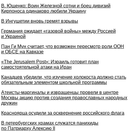
В. Ющенко: Воин Железной сотни и боец дивизий
Кирпоноса одинаково любили Украину
В Ингушетии вновь гремят взрывы
Германия ожидает «газовой войны» между Россией
и Украиной
Пан Ги Мун считает, что возможен пересмотр роли ООН
и ОБСЕ на Кавказе
«The Jerusalem Post»: Израиль готовит план
самостоятельной атаки на Иран
Канадцев убедили, что изучение холокоста должно стать
обязательным элементом школьной программы
Атеисты-маргиналы и извращенцы провели в центре
Москвы акцию против создания православных народных
дружин
Красноярца осудили за осквернение российского флага
В петербургских храмах служатся панихиды
по Патриарху Алексию II