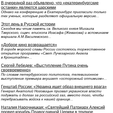
В очередной раз объявлено, что «екатеринбургские
останки» являются царскими
Однако на конференцию в Екатеринбург пригласили только
тех ученых, которые разделяют официальную версию...
Этот день в Русской истории
Сегодня мы чтим память св. Великого князя Михаила
Тверского, сщмч. епископа Иоасафа (Жевахова) и вспоминаем
маршала А.М.Василевского...
«Доброе кино возвращается»
В городе морской славы России состоялось торжественное
открытие программы «Свет Лучезарного Ангела
в Кронштадте»...
Сергей Лебедев: «Выступление Путина очень
своевременно»
По словам петербургского политолога, телевизионное
выступление премьера внушает «осторожный оптимизм»...
Генштаб России: «Украина ищет образ внешнего врага»
Генерал Анатолий Ноговицын призвал украинские власти
подумать о долгах за российский газ, вместо того, чтобы
перебрасывать войска к нашей границе...
Наталия Нарочницкая: «Святейший Патриарх Алексий
провел корабль Православной Церкви в трудное