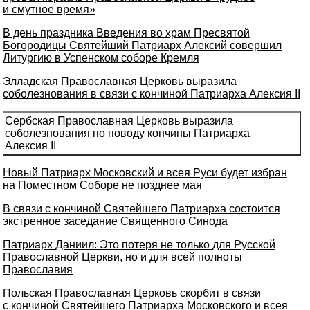
и смутное время»
В день праздника Введения во храм Пресвятой
Богородицы Святейший Патриарх Алексий совершил
Литургию в Успенском соборе Кремля
Элладская Православная Церковь выразила
соболезнования в связи с кончиной Патриарха Алексия II
Сербская Православная Церковь выразила
соболезнования по поводу кончины Патриарха
Алексия II
Новый Патриарх Московский и всея Руси будет избран
на Поместном Соборе не позднее мая
В связи с кончиной Святейшего Патриарха состоится
экстренное заседание Священного Синода
Патриарх Даниил: Это потеря не только для Русской
Православной Церкви, но и для всей полноты
Православия
Польская Православная Церковь скорбит в связи
с кончиной Святейшего Патриарха Московского и всея