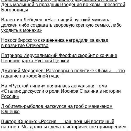
День малышей в праздник Введения во храм Пресвятой
Богородицы
Валентин Лебедев: «Настоящий русский мужчина
должен либо создавать здоровую крепкую семью, либо
уходить в монахи»
Новосибирского священника наградили за вклад
в развитие Отечества
Патриарх Иерусалимский Феофил скорбит о кончине
Первоиерарха Русской Церкви
Дмитрий Медведев: Разговоры о политике Обамы — это
гадание на кофейной гуще
На «Русской линии» появилась актуальная тема
«Сталин: дискуссии о роли Иосифа Сталина в истории
России»
Любитель-рыболов наткнулся на гроб с манекеном
Ющенко
Виктор Ющенко: «Россия — наш вечный восточный
партнер. Мы должны сделать историческое примирение»