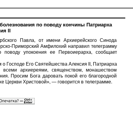
болезнования по поводу кончины Патриарха
ия II
рбского Павла, от имени Архиерейского Синода
орско-Приморский Амфилохий направил телеграмму
о поводу упокоения ее Первоиерарха, сообщает
о Господе Его Святейшества Алексия II, Патриарха
о всеми архиереями, священством, монашеством
ия. Просим Бога даровать покой его благородной
хе Церкви Христовой», — говорится в телеграмме.