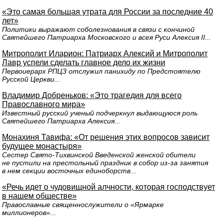
«Это самая большая утрата для России за последние 40
лет»
Политики выражают соболезнования в связи с кончиной
Святейшего Патриарха Московского и всея Руси Алексия II...
Митрополит Иларион: Патриарх Алексий и Митрополит
Лавр успели сделать главное дело их жизни
Первоиерарх РПЦЗ отслужил панихиду по Предстоятелю
Русской Церкви...
Владимир Добреньков: «Это трагедия для всего
Православного мира»
Известный русский ученый подчеркнул выдающуюся роль
Святейшего Патриарха Алексия...
Монахиня Тавифа: «От решения этих вопросов зависит
будущее монастыря»
Сестер Свято-Тихвинской Введенской женской обители
не пустили на престольный праздник в собор из-за занятия
в нем секции восточных единоборств...
«Речь идет о чудовищной алчности, которая господствует
в нашем обществе»
Православные священнослужители о «Ярмарке
миллионеров»...