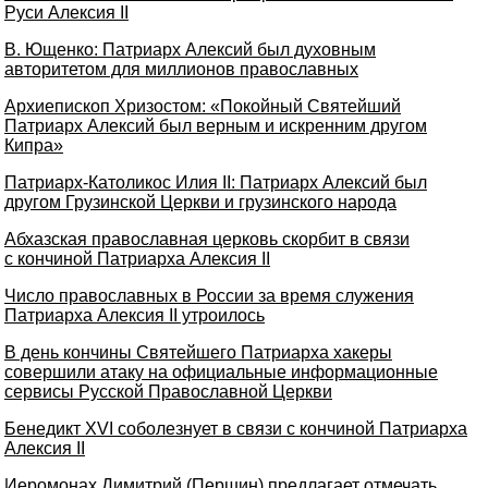
Руси Алексия II
В. Ющенко: Патриарх Алексий был духовным
авторитетом для миллионов православных
Архиепископ Хризостом: «Покойный Святейший
Патриарх Алексий был верным и искренним другом
Кипра»
Патриарх-Католикос Илия II: Патриарх Алексий был
другом Грузинской Церкви и грузинского народа
Абхазская православная церковь скорбит в связи
с кончиной Патриарха Алексия II
Число православных в России за время служения
Патриарха Алексия II утроилось
В день кончины Святейшего Патриарха хакеры
совершили атаку на официальные информационные
сервисы Русской Православной Церкви
Бенедикт XVI соболезнует в связи с кончиной Патриарха
Алексия II
Иеромонах Димитрий (Першин) предлагает отмечать