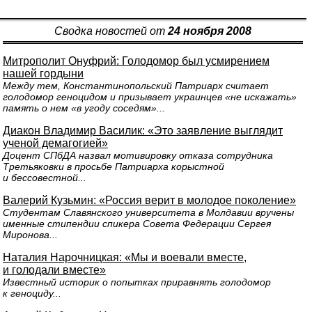
Сводка новостей от
24 ноября 2008
Митрополит Онуфрий: Голодомор был усмирением
нашей гордыни
Между тем, Константинопольский Патриарх считает
голодомор геноцидом и призывает украинцев «не искажать»
память о нем «в угоду соседям»...
Диакон Владимир Василик: «Это заявление выглядит
ученой демагогией»
Доцент СПбДА назвал мотивировку отказа сотрудника
Третьяковки в просьбе Патриарха корыстной
и бессовестной...
Валерий Кузьмин: «Россия верит в молодое поколение»
Студентам Славянского университета в Молдавии вручены
именные стипендии спикера Совета Федерации Сергея
Миронова...
Наталия Нарочницкая: «Мы и воевали вместе,
и голодали вместе»
Известный историк о попытках приравнять голодомор
к геноциду...