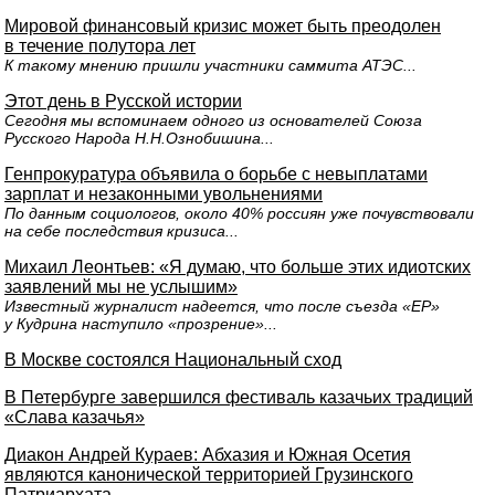
Мировой финансовый кризис может быть преодолен
в течение полутора лет
К такому мнению пришли участники саммита АТЭС...
Этот день в Русской истории
Сегодня мы вспоминаем одного из основателей Союза
Русского Народа Н.Н.Ознобишина...
Генпрокуратура объявила о борьбе с невыплатами
зарплат и незаконными увольнениями
По данным социологов, около 40% россиян уже почувствовали
на себе последствия кризиса...
Михаил Леонтьев: «Я думаю, что больше этих идиотских
заявлений мы не услышим»
Известный журналист надеется, что после съезда «ЕР»
у Кудрина наступило «прозрение»...
В Москве состоялся Национальный сход
В Петербурге завершился фестиваль казачьих традиций
«Слава казачья»
Диакон Андрей Кураев: Абхазия и Южная Осетия
являются канонической территорией Грузинского
Патриархата