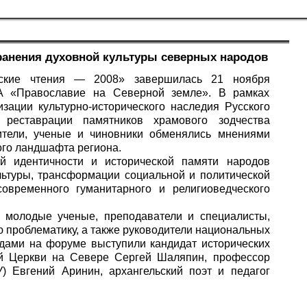
ранения духовной культуры северных народов
овские чтения — 2008» завершилась 21 ноября
ИА «Православие на Северной земле». В рамках
зации культурно-исторического наследия Русского
реставрации памятников храмового зодчества
ители, ученые и чиновники обменялись мнениями
ого ландшафта региона.
й идентичности и исторической памяти народов
льтуры, трансформации социальной и политической
временного гуманитарного и религиоведческого
, молодые ученые, преподаватели и специалисты,
 проблематику, а также руководители национальных
дами на форуме выступили кандидат исторических
ой Церкви на Севере Сергей Шаляпин, профессор
У) Евгений Аринин, архангельский поэт и педагог