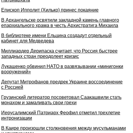
Епископ Ипполит (Хилько) принес покаяние
В Архангельске освятили закладной камень главного
епархиального храма в честь Архистратига Михаила
В библиотеке имени Ельцина создадут отдельный
кабинет для Медведева
Миллиардер Дерипаска считает, что Россия быстрее
западных стран преодолеет кризис
Лукашенко обвинил НАТО в развязывании «минигонки
вооружений»
Депутат Митрофанов предрек Украине воссоединение
с Россией
Грузинский литератор посоветовал Саакашвили стать
монахом и замаливать свои грехи
Иерусалимский Патриарх Феофил отметил трехлетие
интронизации
В Каире произошли столкновения между мусульманами