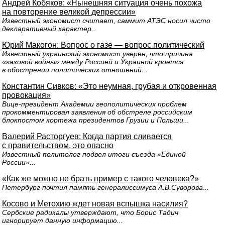
Андрей Кобяков: «Нынешняя ситуация очень похожа
на повторение великой депрессии»
Известный экономист считает, саммит АТЭС носил чисто
декларативный характер...
Юрий Макогон: Вопрос о газе — вопрос политический
Известный украинский экономист уверен, что причина
«газовой войны» между Россией и Украиной кроется
в обострении политических отношений...
Константин Сивков: «Это неумная, грубая и откровенная
провокация»
Вице-президент Академии геополитических проблем
прокомментировал заявления об обстреле российским
блокпостом кортежа президентов Грузии и Польши...
Валерий Расторгуев: Когда партия сливается
с правительством, это опасно
Известный политолог подвел итоги съезда «Единой
России»...
«Как же можно не брать пример с такого человека?»
Петербург почтил память генералиссимуса А.В.Суворова...
Косово и Метохию ждет новая вспышка насилия?
Сербские радикалы утверждают, что Борис Тадич
игнорирует данную информацию...