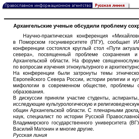
Архангельские ученые обсудили проблему сох
Научно-практическая конференция «Михайл
в Поморском госуниверситете (ПГУ), сообщает 
конференции состоялся круглый стол «Пути актуали
севера», посвященный проблеме сохранения и 
Архангельской области. На форуме священнослуж
по вопросам изучения этнокультурного и архитектурн
На конференции были затронуты темы этническо
Европейского Севера России, истории религии и ку
мифологии в современном обществе, проблемы со
образования.
В дискуссии приняли участие студенты, аспиранты
исследующие культурологическую и религиоведческую
общин Архангельской области. С пленарными докла
наук, специалист по истории Русской Православн
Владимирского государственного университета (ВГ
Василий Матонин и многие другие.
Русская линия