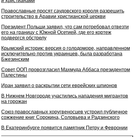
и христианами
Православные просят саудовского короля разрешить
строительство в Аравии христианской церкви
Президент Польши заявил, что сам потребовал отвезти
его на границу с Южной Осетией, где его кортеж
подвергся обстрелу
Крымский историк: версия о голодоморе, направленном
исключительно против украинцев, была разработана
Бжезинским
Cовет ООП провозгласил Махмуда Аббаса президентом
Палестины
Иран заявил о раскрытии сети еврейских шпионов
В Нижнем Новгороде участились нападения мигрантов
на горожан
Союз православных хоругвеносцев устроил публичное
сожжение книг Сорокина, Соловьева и Радзинского
В Екатеринбурге появится памятник Петру и Февронии