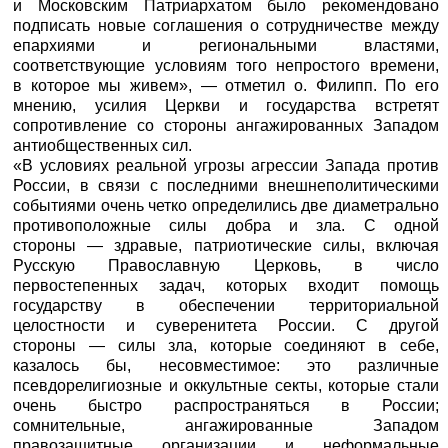
и Московским Патриархатом было рекомендовано
подписать новые соглашения о сотрудничестве между
епархиями и региональными властями,
соответствующие условиям того непростого времени,
в которое мы живем», — отметил о. Филипп. По его
мнению, усилия Церкви и государства встретят
сопротивление со стороны ангажированных Западом
антиобщественных сил.
«В условиях реальной угрозы агрессии Запада против
России, в связи с последними внешнеполитическими
событиями очень четко определились две диаметрально
противоположные силы добра и зла. С одной
стороны — здравые, патриотические силы, включая
Русскую Православную Церковь, в число
первостепенных задач, которых входит помощь
государству в обеспечении территориальной
целостности и суверенитета России. С другой
стороны — силы зла, которые соединяют в себе,
казалось бы, несовместимое: это различные
псевдорелигиозные и оккультные секты, которые стали
очень быстро распространяться в России;
сомнительные, ангажированные Западом
правозащитные организации и неформальные