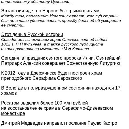
интенсивному обстрелу Цхинвали...
Эвтаназия идет по Европе быстрыми шагами
Между тем, парламент Италии считает, что суд страны
был не вправе удовлетворять просьбу больной об ускорении
ее смерти...
Этот день в Русской истории
Сегодня мы вспоминаем героя Отечественной войны
1812 г. Я.П.Кульнева, а также русского публициста
и консервативного мыслителя М.Н.Каткова...
Сегодня, в праздник святого пророка Илии, Святейший
Патриарх Алексий совершает Божественную Литургию
К 2012 году в Дзержинске будет построен храм
преподобного Серафима Саровского
В Вологде в полуразрушенном состоянии находятся 17
храмов
Росатом выделил более 100 млн рублей
на восстановление храма в Серафимо-Дивеевском
монастыре
Дмитрий Медведев направил послание Раулю Кастро