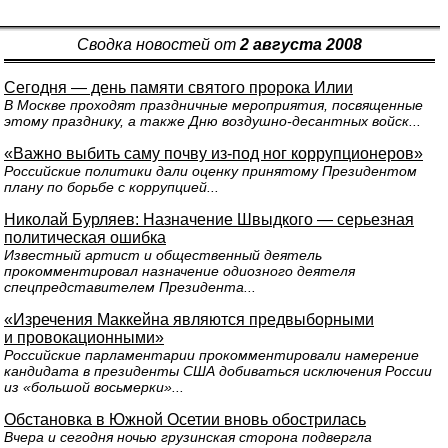
Сводка новостей от
2 августа 2008
Сегодня — день памяти святого пророка Илии
В Москве проходят праздничные мероприятия, посвященные
этому празднику, а также Дню воздушно-десантных войск...
«Важно выбить саму почву из-под ног коррупционеров»
Российские политики дали оценку принятому Президентом
плану по борьбе с коррупцией...
Николай Бурляев: Назначение Швыдкого — серьезная
политическая ошибка
Известный артист и общественный деятель
прокомментировал назначение одиозного деятеля
спецпредставителем Президента...
«Изречения Маккейна являются предвыборными
и провокационными»
Российские парламентарии прокомментировали намерение
кандидата в президенты США добиваться исключения России
из «большой восьмерки»...
Обстановка в Южной Осетии вновь обострилась
Вчера и сегодня ночью грузинская сторона подвергла