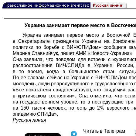
Украина занимает первое место в Восточн
Украина занимает первое место в Восточной
в Секретариате президента Украины на брифинге
политики по борьбе с ВИЧ/СПИДом» сообщила заме
Марина Ставнийчук, пишет АМИ «Новости-Украина».
Она заявила, что поводом для встречи с журналис
распространения ВИЧ/СПИДа в Украине, России, 
в то время, когда в большинстве стран ситуаци
По ее словам, сейчас на Украине с ВИЧ/СПИДом про
молодежь, люди репродуктивного и трудоспособного во
«Все показатели свидетельствуют, что эпидемия ра
в критическом состоянии». Она отметила, что есл
на государственном уровне, то в последующие три
на 150 тысяч человек, то есть до 2% взрослого 
эпидемию СПИДа».
Русская линия
Читать в Телеграм