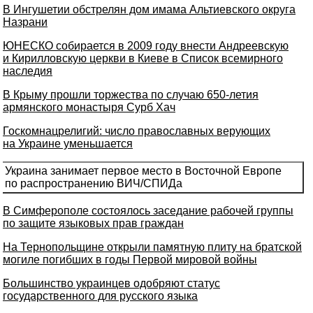
В Ингушетии обстрелян дом имама Альтиевского округа
Назрани
ЮНЕСКО собирается в 2009 году внести Андреевскую
и Кирилловскую церкви в Киеве в Список всемирного
наследия
В Крыму прошли торжества по случаю 650-летия
армянского монастыря Сурб Хач
Госкомнацрелигий: число православных верующих
на Украине уменьшается
Украина занимает первое место в Восточной Европе
по распространению ВИЧ/СПИДа
В Симферополе состоялось заседание рабочей группы
по защите языковых прав граждан
На Тернопольщине открыли памятную плиту на братской
могиле погибших в годы Первой мировой войны
Большинство украинцев одобряют статус
государственного для русского языка