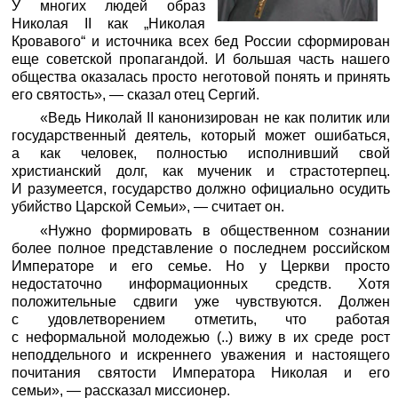
У многих людей образ
Николая II как „Николая
Кровавого“ и источника всех бед России сформирован
еще советской пропагандой. И большая часть нашего
общества оказалась просто неготовой понять и принять
его святость», — сказал отец Сергий.
«Ведь Николай II канонизирован не как политик или
государственный деятель, который может ошибаться,
а как человек, полностью исполнивший свой
христианский долг, как мученик и страстотерпец.
И разумеется, государство должно официально осудить
убийство Царской Семьи», — считает он.
«Нужно формировать в общественном сознании
более полное представление о последнем российском
Императоре и его семье. Но у Церкви просто
недостаточно информационных средств. Хотя
положительные сдвиги уже чувствуются. Должен
с удовлетворением отметить, что работая
с неформальной молодежью (..) вижу в их среде рост
неподдельного и искреннего уважения и настоящего
почитания святости Императора Николая и его
семьи», — рассказал миссионер.