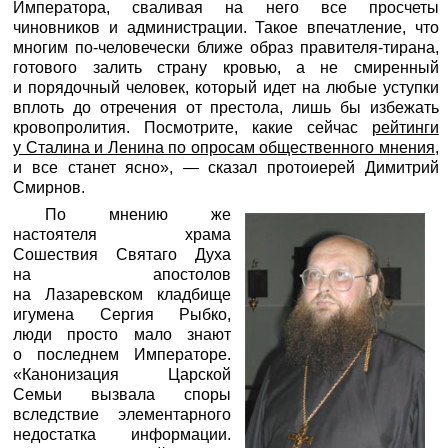
Императора, сваливая на него все просчеты
чиновников и администрации. Такое впечатление, что
многим по-человечески ближе образ правителя-тирана,
готового залить страну кровью, а не смиренный
и порядочный человек, который идет на любые уступки
вплоть до отречения от престола, лишь бы избежать
кровопролития. Посмотрите, какие сейчас
рейтинги
у Сталина и Ленина по опросам общественного мнения
,
и все станет ясно», — сказал протоиерей Димитрий
Смирнов.
По мнению же
настоятеля храма
Сошествия Святаго Духа
на апостолов
на Лазаревском кладбище
игумена Сергия Рыбко,
люди просто мало знают
о последнем Императоре.
«Канонизация Царской
Семьи вызвала споры
вследствие элементарного
недостатка информации.