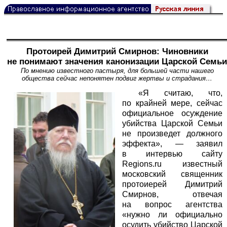
Протоирей Димитрий Смирнов: Чиновники
не понимают значения канонизации Царской Семьи
По мнению известного пастыря, для большей части нашего
общества сейчас непонятен подвиг жертвы и страдания…
«Я считаю, что,
по крайней мере, сейчас
официальное осуждение
убийства Царской Семьи
не произведет должного
эффекта», — заявил
в интервью сайту
Regions.ru
известный
московский священник
протоиерей Димитрий
Смирнов, отвечая
на вопрос агентства
«нужно ли официально
осудить убийство Царской