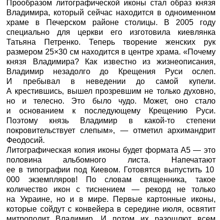
Прообразом литографической иконы стал образ князя
Владимира, который сейчас находится в одноименном
храме в Печерском районе столицы. В 2005 году
специально для церкви его изготовила киевлянка
Татьяна Петренко. Теперь творение женских рук
размером 25×30 см находится в центре храма. «Почему
князя Владимира? Как известно из жизнеописания,
Владимир незадолго до Крещения Руси ослеп.
И пребывал в неведении до самой купели.
А крестившись, вышел прозревшим не только духовно,
но и телесно. Это было чудо. Может, оно стало
и основанием к последующему Крещению Руси.
Поэтому князь Владимир в какой-то степени
покровительствует слепым», — отметил архимандрит
Феодосий.
Литографическая копия иконы будет формата А5 — это
половина альбомного листа. Напечатают
ее в типографии под Киевом. Готовятся выпустить 10
000 экземпляров! По словам священника, такое
количество икон с тиснением — рекорд не только
на Украине, но и в мире. Первые картонные иконы,
которые сойдут с конвейера в середине июля, освятит
митрополит Владимир. И потом их разошлют всем