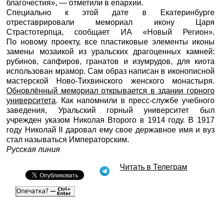
благочестия», — отметили в епархии.
Специально к этой дате в Екатеринбурге
отреставрировали мемориал икону Царя
Страстотерпца, сообщает ИА «Новый Регион».
По новому проекту, все пластиковые элементы иконы
замены мозаикой из уральских драгоценных камней:
рубинов, сапфиров, гранатов и изумрудов, для киота
использован мрамор. Сам образ написан в иконописной
мастерской Ново-Тихвинского женского монастыря.
Обновлённый мемориал открывается в здании горного
университета
. Как напомнили в пресс-службе учебного
заведения, Уральский горный университет был
учрежден указом Николая Второго в 1914 году. В 1917
году Николай II даровал ему свое державное имя и вуз
стал называться Императорским.
Русская линия
Читать в Телеграм