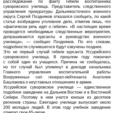
расследование по факту гибели воспитанника
суворовского училища. Представитель следственного
управления прокуратуры Дальневосточного военного
округа Сергей Поздняков отказался сообщить, по какой
статье возбуждено уголовное дело, отметив лишь, что
«фактически речь идет о гибели». «В настоящее время
проводятся необходимые следственные мероприятия,
допрашиваются курсанты и руководство военного
училища», — сообщил Поздняков. По его словам,
подробности случившегося будут озвучены позднее.
Это не первый случай гибели курсанта Уссурийского
суворовского училища. В прошлом году покончил
с собой один из учащихся. Причина не сообщалась,
но тот случай был упомянут в докладе начальника
Главного управления воспитательной работы
Вооруженных сил генерал-лейтенанта Анатолия
Башлакова о неуставных отношениях в армии.
Уссурийское суворовское училище — единственное
подобное заведение на Дальнем Востоке и в Восточной
Сибири. Поэтому в нем учатся юноши из десятков
регионов страны. Ежегодно училище выпускает около
200 молодых людей. В этом году учебное заведение
отметит свое 65-летие.