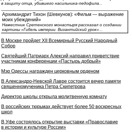
в защиту отца, убившего насильника-педофила...
Архимандрит Тихон (Шевкунов): «Фильм — выражение
моих убеждений»
Наместник Сретенского монастыря рассказал о создании
картины «Гибель империи. Византийский урок»...
В Москве пройдет XII Всемирный Русский Народный
Собор
Святейший Патриарх Алексий направил приветствие
участникам конференции «Пастырь добрый»
Мэр Одессы награжден церковным орденом
В Александро-Невской Лавре состоится вечер памяти
священномученика Петра Скипетрова
Директор школы открыла молитвенную комнату
В российских тюрьмах действует более 50 воскресных
школ
В Уфе состоялось открытие выставки «Православие
в истории и культуре России»