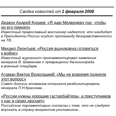
Сводка новостей от
1 февраля 2008
Диакон Андрей Кураев: «Я даю Медведеву пас, чтобы
он его принял»
Известный православный миссионер надеется, что кандидат
в Президенты России осудит пропаганду безнравственности
на ТВ...
Михаил Леонтьев: «Россия вынуждена готовиться
к войне»
Известный журналист прокомментировал заявление
генерала В. Шаманова о превращении Калининграда
в военный плацдарм...
Атаман Виктор Водолацкий: «Мы не вовремя подняли
этот вопрос»
Совет донских атаманов отказался реабилитировать
генерала П.Н.Краснова...
«России нужны хорошие гастарбайтеры, а преступников
у нас и своих хватает»
Российские парламентарии согласны с тем, что не следует
впускать в страну мигрантов-уголовников...