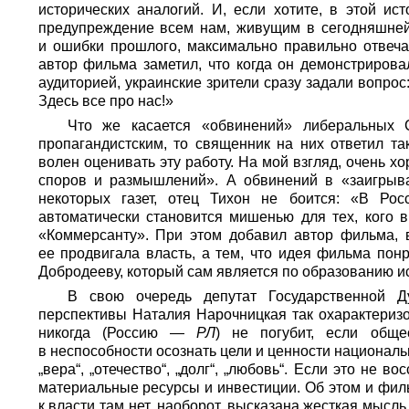
исторических аналогий. И, если хотите, в этой ис
предупреждение всем нам, живущим в сегодняшней
и ошибки прошлого, максимально правильно отвеч
автор фильма заметил, что когда он демонстриров
аудиторией, украинские зрители сразу задали вопро
Здесь все про нас!»
Что же касается «обвинений» либеральных
пропагандистским, то священник на них ответил 
волен оценивать эту работу. На мой взгляд, очень х
споров и размышлений». А обвинений в «заигрыва
некоторых газет, отец Тихон не боится: «В Рос
автоматически становится мишенью для тех, кого 
«Коммерсанту». При этом добавил автор фильма, 
ее продвигала власть, а тем, что идея фильма пон
Добродееву, который сам является по образованию и
В свою очередь депутат Государственной Д
перспективы Наталия Нарочницкая так охарактериз
никогда (Россию —
РЛ
) не погубит, если обще
в неспособности осознать цели и ценности националь
„вера“, „отечество“, „долг“, „любовь“. Если это не 
материальные ресурсы и инвестиции. Об этом и филь
к власти там нет, наоборот, высказана жесткая мысль 