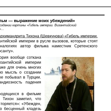
ильм — выражение моих убеждений»
оздании картины «Гибель империи. Византийский
к»…
рхимандрита Тихона (Шевкунова) «Гибель империи.
нтийской империи в русле вызовов, которые стоят
налогиях автор фильма наместник Сретенского
санту».
тория вообще соткана
зантийской империи
аже для очень многих
ьно мысль о создании
ые побывал в Турции.
ндиозность падения
оводящихся в фильме
 Тихон заметил, что
вторяется»: «Убежден,
то бесценный кладезь