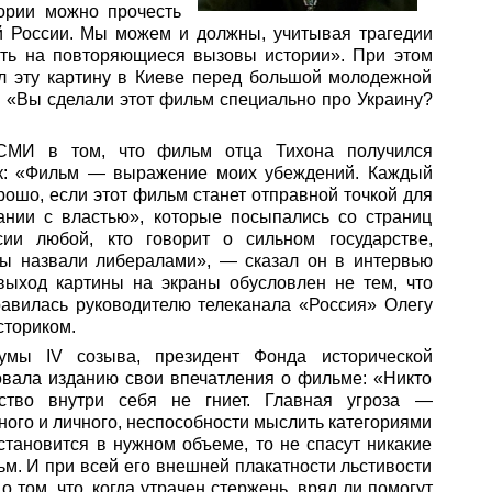
тории можно прочесть
 России. Мы можем и должны, учитывая трагедии
ать на повторяющиеся вызовы истории». При этом
ал эту картину в Киеве перед большой молодежной
с: «Вы сделали этот фильм специально про Украину?
 СМИ в том, что фильм отца Тихона получился
так: «Фильм — выражение моих убеждений. Каждый
орошо, если этот фильм станет отправной точкой для
нии с властью», которые посыпались со страниц
сии любой, кто говорит о сильном государстве,
вы назвали либералами», — сказал он в интервью
выход картины на экраны обусловлен не тем, что
равилась руководителю телеканала «Россия» Олегу
сториком.
умы IV созыва, президент Фонда исторической
овала изданию свои впечатления о фильме: «Никто
ство внутри себя не гниет. Главная угроза —
ного и личного, неспособности мыслить категориями
восстановится в нужном объеме, то не спасут никакие
м. И при всей его внешней плакатности льстивости
о том, что, когда утрачен стержень, вряд ли помогут