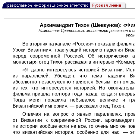
Архимандрит Тихон (Шевкунов): «Ф
Наместник Сретенского монастыря рассказал о с
уро
Во вторник на канале «Россия» показали
фильм а
Уроки Византии»
, трактующий историю падения Виза
перед современной Россией. Об исторических а
монастыря отец Тихон рассказал в интервью «Коммер
«Я давно интересуюсь историей Византии. Ис
из параллелей. Убежден, что тема падения Ви
абсолютно незаслуженно является белым пятном д
из тех, кто интересуется историей. Но окончател
фильма пришла полтора года назад, когда я вперв
Тогда меня поразила небывалое величие и гра
Византийской империи», — рассказал отец Тихон.
Отвечая на вопрос о явных параллелях, пр
от Византии к современной России, архимандрит
«в истории вообще если не все, то очень многое по
что византийская история, особенно для нас, — э