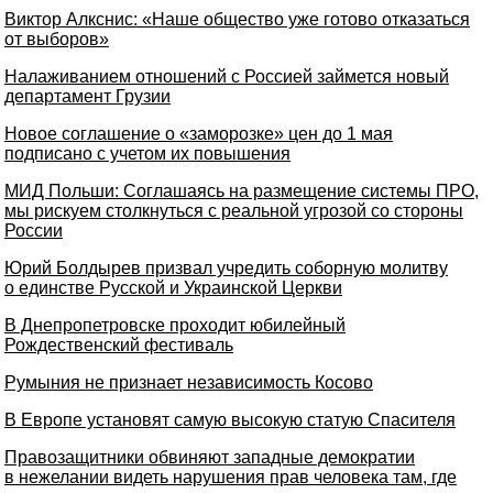
Виктор Алкснис: «Наше общество уже готово отказаться
от выборов»
Налаживанием отношений с Россией займется новый
департамент Грузии
Новое соглашение о «заморозке» цен до 1 мая
подписано с учетом их повышения
МИД Польши: Соглашаясь на размещение системы ПРО,
мы рискуем столкнуться с реальной угрозой со стороны
России
Юрий Болдырев призвал учредить соборную молитву
о единстве Русской и Украинской Церкви
В Днепропетровске проходит юбилейный
Рождественский фестиваль
Румыния не признает независимость Косово
В Европе установят самую высокую статую Спасителя
Правозащитники обвиняют западные демократии
в нежелании видеть нарушения прав человека там, где