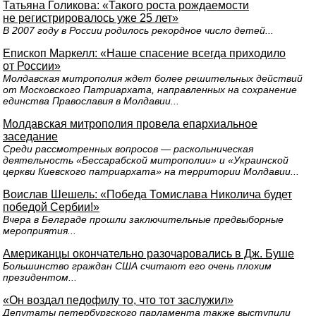
Татьяна Голикова: «Такого роста рождаемости
не регистрировалось уже 25 лет»
В 2007 году в России родилось рекордное число детей...
Епископ Маркелл: «Наше спасение всегда приходило
от России»
Молдавская митрополия ждет более решительных действий
от Московского Патриархата, направленных на сохранение
единства Православия в Молдавии...
Молдавская митрополия провела епархиальное
заседание
Среди рассмотренных вопросов — раскольническая
деятельность «Бессарабской митрополии» и «Украинской
церкви Киевского патриархата» на территории Молдавии...
Воислав Шешель: «Победа Томислава Николича будет
победой Сербии!»
Вчера в Белграде прошли заключительные предвыборные
мероприятия...
Американцы окончательно разочаровались в Дж. Буше
Большинство граждан США считают его очень плохим
президентом...
«Он воздал педофилу то, что тот заслужил»
Депутаты петербургского парламента также выступили