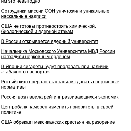
им это невыгодно
Сотрудники миссии ООН уничтожили уникальные
наскальные надписи
США не готовы противостоять химической,
биологической и ядерной атакам
В России открывается ядерный университет
Начальника Московского Университета МВД России
наградили церковным орденом
В Японии сигареты будут продавать при наличии
«табачного паспорта»
Российских генералов заставили сдавать спортивные
нормативы
Россия возглавила рейтинг развивающихся экономик
Центробанк намерен изменить приоритеты в своей
политике
США обрекает мексиканских крестьян на разорение