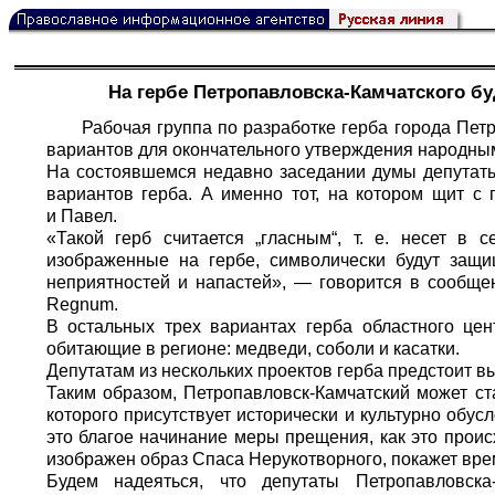
На гербе Петропавловска-Камчатского б
Рабочая группа по разработке герба города Пет
вариантов для окончательного утверждения народны
На состоявшемся недавно заседании думы депутат
вариантов герба. А именно тот, на котором щит с
и Павел.
«Такой герб считается „гласным“, т. е. несет в 
изображенные на гербе, символически будут защи
неприятностей и напастей», — говорится в сообще
Regnum
.
В остальных трех вариантах герба областного це
обитающие в регионе: медведи, соболи и касатки.
Депутатам из нескольких проектов герба предстоит в
Таким образом, Петропавловск-Камчатский может с
которого присутствует исторически и культурно обу
это благое начинание меры прещения, как это прои
изображен образ Спаса Нерукотворного, покажет вре
Будем надеяться, что депутаты Петропавловска