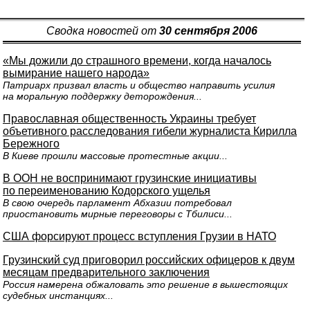
Сводка новостей от
30 сентября 2006
«Мы дожили до страшного времени, когда началось
вымирание нашего народа»
Патриарх призвал власть и общество направить усилия
на моральную поддержку деторождения...
Православная общественность Украины требует
объетивного расследования гибели журналиста Кирилла
Бережного
В Киеве прошли массовые протестные акции...
В ООН не воспринимают грузинские инициативы
по переименованию Кодорского ущелья
В свою очередь парламент Абхазии потребовал
приостановить мирные переговоры с Тбилиси...
США форсируют процесс вступления Грузии в НАТО
Грузинский суд приговорил российских офицеров к двум
месяцам предварительного заключения
Россия намерена обжаловать это решение в вышестоящих
судебных инстанциях...