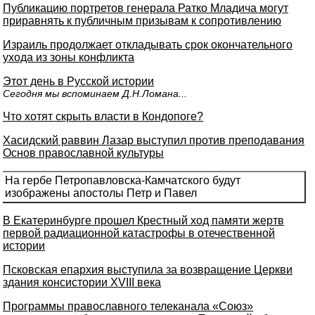
Публикацию портретов генерала Ратко Младича могут
приравнять к публичным призывам к сопротивлению
Израиль продолжает откладывать срок окончательного
ухода из зоны конфликта
Этот день в Русской истории
Сегодня мы вспоминаем Д.Н.Ломана...
Что хотят скрыть власти в Кондопоге?
Хасидский раввин Лазар выступил против преподавания
Основ православной культуры
На гербе Петропавловска-Камчатского будут
изображены апостолы Петр и Павел
В Екатеринбурге прошел Крестный ход памяти жертв
первой радиационной катастрофы в отечественной
истории
Псковская епархия выступила за возвращение Церкви
здания консистории XVIII века
Программы православного телеканала «Союз»