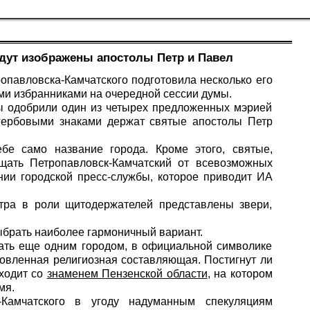
удут изображены апостолы Петр и Павел
ропавловска-Камчатского подготовила несколько его
ми избранниками на очередной сессии думы.
ы одобрили один из четырех предложенных мэрией
 гербовыми знаками держат святые апостолы Петр
себе само название города. Кроме этого, святые,
щать Петропавловск-Камчатский от всевозможных
нии городской пресс-службы, которое приводит
ИА
нтра в роли щитодержателей представлены звери,
ыбрать наиболее гармоничный вариант.
тать еще одним городом, в официальной символике
словленная религиозная составляющая. Постигнут ли
сходит со
знаменем Пензенской области
, на котором
мя.
-Камчатского в угоду надуманным спекуляциям