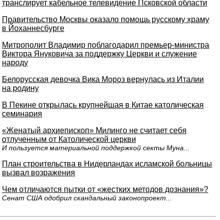
транслирует кабельное телевидение Псковской области
Правительство Москвы оказало помощь русскому храму
в Йоханнесбурге
Митрополит Владимир поблагодарил премьер-министра
Виктора Януковича за поддержку Церкви и служение
народу
Белорусская девочка Вика Мороз вернулась из Италии
на родину
В Пекине открылась крупнейшая в Китае католическая
семинария
«Женатый архиепископ» Милинго не считает себя
отлученным от Католической церкви
И пользуется материальной поддержкой секты Муна...
План строительства в Нидерландах исламской больницы
вызвал возражения
Чем отличаются пытки от «жестких методов дознания»?
Сенат США одобрил скандальный законопроект...