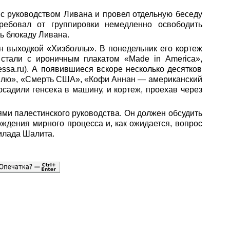
 с руководством Ливана и провел отдельную беседу
ребовал от группировки немедленно освободить
ь блокаду Ливана.
н выходкой «Хизболлы». В понедельник его кортеж
 стали с ироничным плакатом «Made in America»,
ssa.ru). А появившиеся вскоре несколько десятков
аилю», «Смерть США», «Кофи Аннан — американский
осадили генсека в машину, и кортеж, проехав через
ями палестинского руководства. Он должен обсудить
дения мирного процесса и, как ожидается, вопрос
илада Шалита.