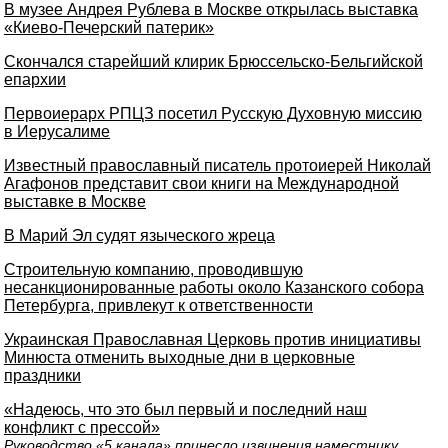
В музее Андрея Рублева в Москве открылась выставка
«Киево-Печерский патерик»
Скончался старейший клирик Брюссельско-Бельгийской
епархии
Первоиерарх РПЦЗ посетил Русскую Духовную миссию
в Иерусалиме
Известный православный писатель протоиерей Николай
Агафонов представит свои книги на Международной
выставке в Москве
В Марий Эл судят языческого жреца
Строительную компанию, проводившую
несанкционированные работы около Казанского собора
Петербурга, привлекут к ответственности
Украинская Православная Церковь против инициативы
Минюста отменить выходные дни в церковные
праздники
«Надеюсь, что это был первый и последний наш
конфликт с прессой»
Руководство «5 канала» принесло извинения наместнику