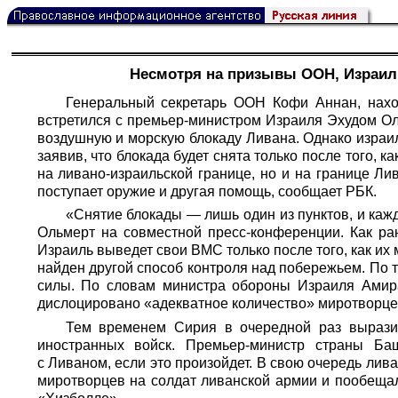
Несмотря на призывы ООН, Израиль
Генеральный секретарь ООН Кофи Аннан, нахо
встретился с премьер-министром Израиля Эхудом Ол
воздушную и морскую блокаду Ливана. Однако израил
заявив, что блокада будет снята только после того, 
на ливано-израильской границе, но и на границе Л
поступает оружие и другая помощь, сообщает
РБК
.
«Снятие блокады — лишь один из пунктов, и каж
Ольмерт на совместной пресс-конференции. Как ра
Израиль выведет свои ВМС только после того, как их
найден другой способ контроля над побережьем. По 
силы. По словам министра обороны Израиля Амира
дислоцировано «адекватное количество» миротворце
Тем временем Сирия в очередной раз выразил
иностранных войск. Премьер-министр страны Ба
с Ливаном, если это произойдет. В свою очередь ли
миротворцев на солдат ливанской армии и пообеща