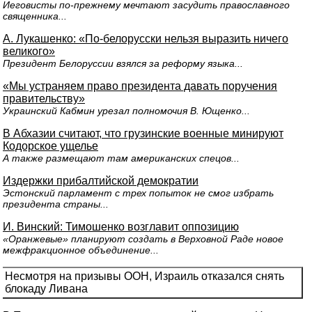
Иеговисты по-прежнему мечтают засудить православного
священника...
А. Лукашенко: «По-белорусски нельзя выразить ничего
великого»
Президент Белоруссии взялся за реформу языка...
«Мы устраняем право президента давать поручения
правительству»
Украинский Кабмин урезал полномочия В. Ющенко...
В Абхазии считают, что грузинские военные минируют
Кодорское ущелье
А также размещают там американских спецов...
Издержки прибалтийской демократии
Эстонский парламент с трех попыток не смог избрать
президента страны...
И. Винский: Тимошенко возглавит оппозицию
«Оранжевые» планируют создать в Верховной Раде новое
межфракционное объединение...
Несмотря на призывы ООН, Израиль отказался снять
блокаду Ливана