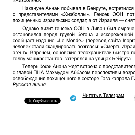
«Хизболле».
Накануне Аннан побывал в Бейруте, встретился
с представителями «Хизболлы». Генсек ООН пот
похищенных израильских солдат, а от Израиля — снят
Однако визит генсека ООН в Ливан был омраче
остановился перед грудой бетона и искореженной
сообщает издание «Le Monde» (перевод сайта Inopre
человек стали скандировать возгласы: «Смерть Изр
агент». Впрочем, ооновские телохранители быстро п
толпу манифестантов, затерялся на улицах Бейрута.
Теперь Кофи Анана ждет встреча с представител
с главой ПНА Махмудом Аббасом перспективы возрож
освобождения похищенного в секторе Газа капрала Г
Русская линия
Читать в Телеграм