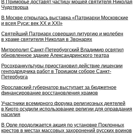
В Приморье доставят частицу мощей святителя Николая
Чудотворца
В Москве открылась выставка «Патриархи Московские
и всея Руси: век XX и XXI»
Святейший Патриарх совершил литургию и молебен
в храме святителя Николая в Звонарях
Митрополит Санкт-Петербургский Владимир освятил
обновленное здание Александринского театра
Росохранкультуры приостановил действие лицензии
генподрядчика работ в Троицком соборе Санкт-
Петербурга
Ярославский губернатор выступает за бюджетное
финансирование восстановления храмов
Участники всемирного форума религиозных деятелей
в Киото осудили использование религии для оправдания
насилия
В Орле продолжается акция по установке Поклонных
крестов в местах массовых захоронений русских воинов