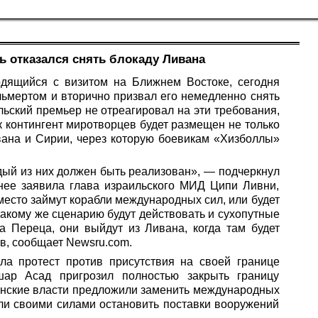
 отказался снять блокаду Ливана
дящийся с визитом на Ближнем Востоке, сегодня
ьмертом и вторично призвал его немедленно снять
ьский премьер не отреагировал на эти требования,
как контингент миротворцев будет размещен не только
ивана и Сирии, через которую боевикам «Хизболлы»
дый из них должен быть реализован», — подчеркнул
нее заявила глава израильского МИД Ципи Ливни,
 место займут корабли международных сил, или будет
такому же сценарию будут действовать и сухопутные
 Переца, они выйдут из Ливана, когда там будет
в, сообщает
Newsru.com
.
а протест против присутствия на своей границе
шар Асад пригрозил полностью закрыть границу
ванские власти предложили заменить международных
ли своими силами остановить поставки вооружений