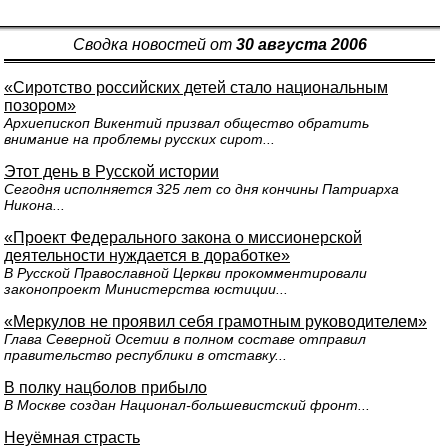
Сводка новостей от
30 августа 2006
«Сиротство российских детей стало национальным
позором»
Архиепископ Викентий призвал общество обратить
внимание на проблемы русских сирот...
Этот день в Русской истории
Сегодня исполняется 325 лет со дня кончины Патриарха
Никона...
«Проект Федерального закона о миссионерской
деятельности нуждается в доработке»
В Русской Православной Церкви прокомментировали
законопроект Министерства юстиции...
«Меркулов не проявил себя грамотным руководителем»
Глава Северной Осетии в полном составе отправил
правительство республики в отставку...
В полку нацболов прибыло
В Москве создан Национал-большевистский фронт...
Неуёмная страсть