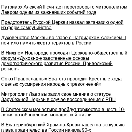
Патриарх Алексий II считает переговоры с митрополитом
Лавром одним из важнейших событий года
Предстоятель Русской Церкви назвал эвтаназию одной
из форм самоубийства
Духовенство Москвы во главе с Патриархом Алексием II
почтило память жертв терактов в России
В Нижнем Новгороде проходит Церковно-общественный
форум «Духовно-нравственные основы
демографического развития России. Приволжский
регион»
Союз Православных Братств проводит Крестные хода
с целью «усмирения народных треволнений»
Митрополит Лавр выразил свое мнение о статусе
Зарубежной Церкви в случае воссоединения с РПЦ
В Сретенском монастыре пройдут торжества в честь 10-
летия возобновления монашеской жизни
В Екатеринбургский Храм-на-Крови зашел на экскурсию
глава правительства России начала 90-х