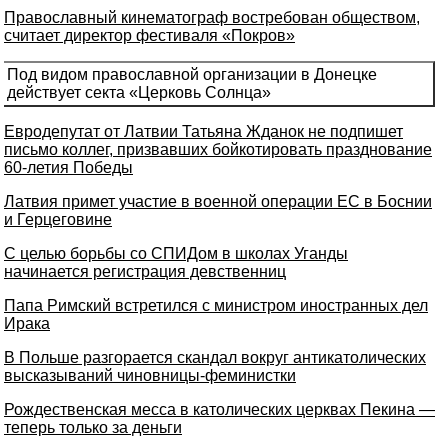
Православный кинематограф востребован обществом,
считает директор фестиваля «Покров»
Под видом православной организации в Донецке
действует секта «Церковь Солнца»
Евродепутат от Латвии Татьяна Жданок не подпишет
письмо коллег, призвавших бойкотировать празднование
60-летия Победы
Латвия примет участие в военной операции ЕС в Боснии
и Герцеговине
С целью борьбы со СПИДом в школах Уганды
начинается регистрация девственниц
Папа Римский встретился с министром иностранных дел
Ирака
В Польше разгорается скандал вокруг антикатолических
высказываний чиновницы-феминистки
Рождественская месса в католических церквах Пекина —
теперь только за деньги