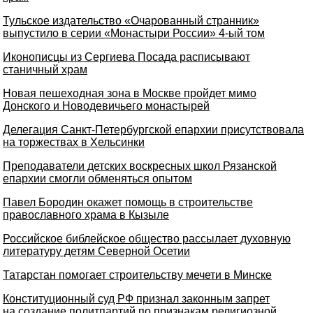
Тульское издательство «Очарованный странник»
выпустило в серии «Монастыри России» 4-ый том
Иконописцы из Сергиева Посада расписывают
станичный храм
Новая пешеходная зона в Москве пройдет мимо
Донского и Новодевичьего монастырей
Делегация Санкт-Петербургской епархии присутствовала
на торжествах в Хельсинки
Преподаватели детских воскресных школ Рязанской
епархии смогли обменяться опытом
Павел Бородин окажет помощь в строительстве
православного храма в Кызыле
Российское библейское общество рассылает духовную
литературу детям Северной Осетии
Татарстан помогает строительству мечети в Минске
Конституционный суд РФ признал законным запрет
на создание политпартий по признакам религиозной