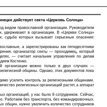
нецке действует секта «Церковь Солнца»
од видом православной организации. Руководители
их, удерживают в организации. В «Церкви Солнца»
х, судьба которых вызывает серьезные опасения:
ославные, а зарегистрированы как пятидесятники
зрения, организатор секты — проходимец, который
целях, — считает начальник управления по делам
дием Костенко.
ой организации можно только в двух случаях —
елигиозной общины. Однако, этих документов пока
одимо усилить контроль за религиозными общинами.
ичество религиозных организаций растет, а аппарат
ных организаций, у нас было 8 сотрудников. Сейчас,
еро. Работаем без транспорта, без командировочных.
ых общин, нужно увеличить количество сотрудников