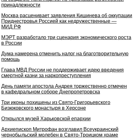
принадлежности
Москва расценивает заявления Кишинева об оккупации
Приднестровья Россией как недружественные —
МИД РФ
МЭРТ разработало три сценария экономического роста
в России
Дума намерена отменить налог на благотворительную
помощь
Глава МВД России не поддерживает идею введения
смертной казни за наркопреступления
День памяти апостола Андрея торжественно отмечен
в кафедральном соборе Днепропетровска
Три иконы похищены из Свято-Григорьевского
Бизюковского монастыря в Херсоне
Открылся музей Харьковской епархии
Архиепископ Митрофан возглавил Всеукраинский
чернобыльский молебен в Свято-Троицком храме