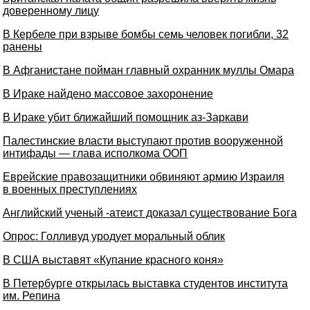
доверенному лицу
В Кербеле при взрыве бомбы семь человек погибли, 32
ранены
В Афганистане пойман главный охранник муллы Омара
В Ираке найдено массовое захоронение
В Ираке убит ближайший помощник аз-Заркави
Палестинские власти выступают против вооруженной
интифады — глава исполкома ООП
Еврейские правозащитники обвиняют армию Израиля
в военных преступлениях
Английский ученый -атеист доказал существование Бога
Опрос: Голливуд уродует моральный облик
В США выставят «Купание красного коня»
В Петербурге открылась выставка студентов института
им. Репина