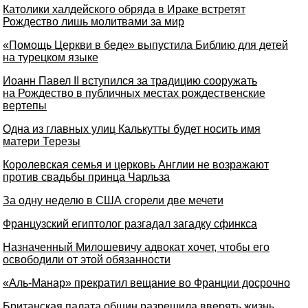
Католики халдейского обряда в Ираке встретят
Рождество лишь молитвами за мир
«Помощь Церкви в беде» выпустила Библию для детей
на турецком языке
Иоанн Павел II вступился за традицию сооружать
на Рождество в публичных местах рождественские
вертепы
Одна из главных улиц Калькутты будет носить имя
матери Терезы
Королевская семья и церковь Англии не возражают
против свадьбы принца Чарльза
За одну неделю в США сгорели две мечети
Французский египтолог разгадал загадку сфинкса
Назначенный Милошевичу адвокат хочет, чтобы его
освободили от этой обязанности
«Аль-Манар» прекратил вещание во Франции досрочно
Британская палата общин разрешила вверять жизнь