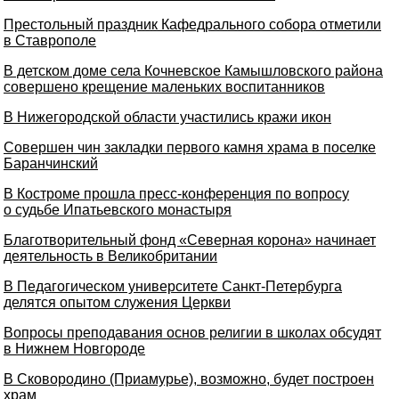
Престольный праздник Кафедрального собора отметили
в Ставрополе
В детском доме села Кочневское Камышловского района
совершено крещение маленьких воспитанников
В Нижегородской области участились кражи икон
Совершен чин закладки первого камня храма в поселке
Баранчинский
В Костроме прошла пресс-конференция по вопросу
о судьбе Ипатьевского монастыря
Благотворительный фонд «Северная корона» начинает
деятельность в Великобритании
В Педагогическом университете Cанкт-Петербурга
делятся опытом служения Церкви
Вопросы преподавания основ религии в школах обсудят
в Нижнем Новгороде
В Сковородино (Приамурье), возможно, будет построен
храм