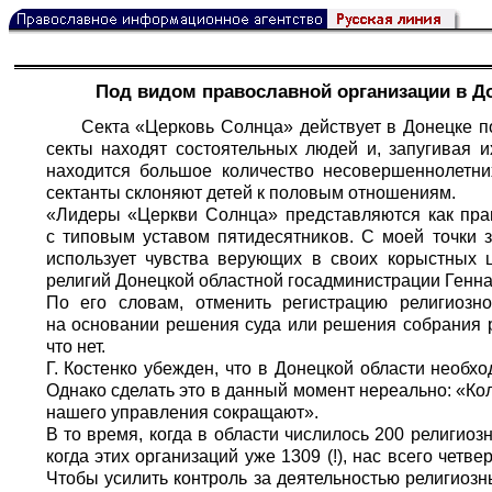
Под видом православной организации в До
Секта «Церковь Солнца» действует в Донецке п
секты находят состоятельных людей и, запугивая 
находится большое количество несовершеннолетни
сектанты склоняют детей к половым отношениям.
«Лидеры «Церкви Солнца» представляются как прав
с типовым уставом пятидесятников. С моей точки 
использует чувства верующих в своих корыстных 
религий Донецкой областной госадминистрации Генна
По его словам, отменить регистрацию религиозн
на основании решения суда или решения собрания р
что нет.
Г. Костенко убежден, что в Донецкой области необх
Однако сделать это в данный момент нереально: «Кол
нашего управления сокращают».
В то время, когда в области числилось 200 религиоз
когда этих организаций уже 1309 (!), нас всего четв
Чтобы усилить контроль за деятельностью религиозн