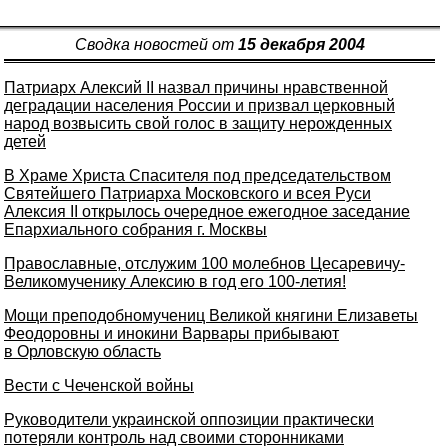
Сводка новостей от
15 декабря 2004
Патриарх Алексий II назвал причины нравственной
деградации населения России и призвал церковный
народ возвысить свой голос в защиту нерожденных
детей
В Храме Христа Спасителя под председательством
Святейшего Патриарха Московского и всея Руси
Алексия II открылось очередное ежегодное заседание
Епархиального собрания г. Москвы
Православные, отслужим 100 молебнов Цесаревичу-
Великомученику Алексию в год его 100-летия!
Мощи преподобномучениц Великой княгини Елизаветы
Феодоровны и инокини Варвары прибывают
в Орловскую область
Вести с Чеченской войны
Руководители украинской оппозиции практически
потеряли контроль над своими сторонниками