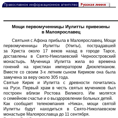
Мощи первомученницы Иулитты привезены
в Малоярославец
Святыня с Афона прибыла в Малоярославец. Мощи
первомученницы Иулитты (Улиты), пострадавшей
за Христа около 17 веков назад в городе Тарсе,
доставлены в Свято-Николаевский Черноостровский
монастырь. Мученица Иулитта жила во времена
гонений на христиан императором Диоклетианом.
Вместе со своим 3-х летним сыном Кириком она была
замучена за веру около 305 года.
Святые Кирик и Иулитта с древности почитались
на Руси. Первый храм в честь святых мучеников был
построен вблизи Ростова Великого. Им молятся
о семейном счастье и о выздоровлении больных детей.
Как сообщает телекомпания «Ника», мощи святой
Иулитты будут находиться в Свято-Николаевском
монастыре Малоярославца до 11 сентября.