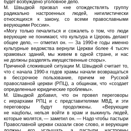
будет возбуждено уголовное дело.
М. Швыдкой призвал «не отождествлять группу
радикально настроенных людей, нигилистически
относящихся к закону, со всеми православными
верующими России».
«Могу только печалиться и сожалеть о том, что люди
верующие не понимают, что культура и Церовь делают
общее дело, — отметил он. — За 1990-е годы именно
культурные ведомства вернули Церкви более 4 тысяч
храмовых зданий, мы живем в одной стране, и нас
не должны разделять имущественные споры».
Причиной сложившей ситуации М. Швыдкой считает то,
что с начала 1990-х годов храмы начали возвращаться
в бессрочное пользование, причем не Русской
православной церкви (РПЦ), а общинам, что «создает
определенные юридические проблемы».
М. Швыдкой добавил, что он провел переговоры
с иерархами РПЦ и с представителями МВД, и эти
переговоры будут продолжены. «Верующие
не нацболы, нельзя войти в храм и выкинуть людей,
которые молятся, — заметил он. — Надо чтобы пастыри
Православной церкви сказали свое слово, и верующие
должны его услышать, а пастыри настроены