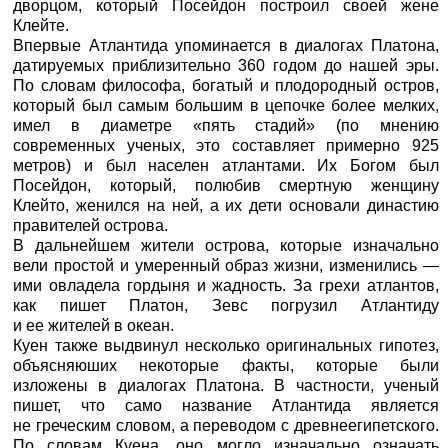
дворцом, который Посейдон построил своей жене
Клейте.
Впервые Атлантида упоминается в диалогах Платона,
датируемых приблизительно 360 годом до нашей эры.
По словам философа, богатый и плодородный остров,
который был самым большим в цепочке более мелких,
имел в диаметре «пять стадий» (по мнению
современных ученых, это составляет примерно 925
метров) и был населен атлантами. Их Богом был
Посейдон, который, полюбив смертную женщину
Клейто, женился на ней, а их дети основали династию
правителей острова.
В дальнейшем жители острова, которые изначально
вели простой и умеренный образ жизни, изменились —
ими овладела гордыня и жадность. За грехи атлантов,
как пишет Платон, Зевс погрузил Атлантиду
и ее жителей в океан.
Куен также выдвинул несколько оригинальных гипотез,
объясняюших некоторые факты, которые были
изложены в диалогах Платона. В частности, ученый
пишет, что само название Атлантида является
не греческим словом, а переводом с древнеегипетского.
По словам Куена, оно могло изначально означать