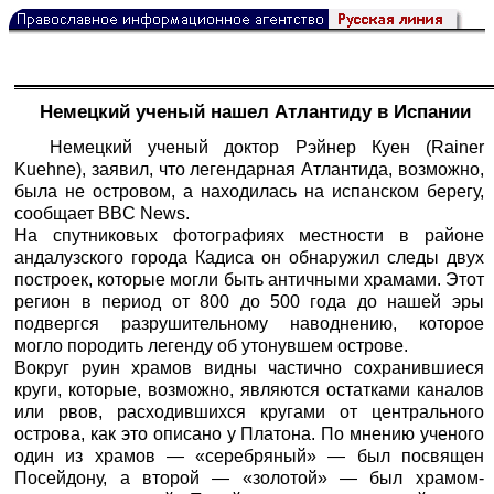
Немецкий ученый нашел Атлантиду в Испании
Немецкий ученый доктор Рэйнер Куен (Rainer
Kuehne), заявил, что легендарная Атлантида, возможно,
была не островом, а находилась на испанском берегу,
сообщает BBC News.
На спутниковых фотографиях местности в районе
андалузского города Кадиса он обнаружил следы двух
построек, которые могли быть античными храмами. Этот
регион в период от 800 до 500 года до нашей эры
подвергся разрушительному наводнению, которое
могло породить легенду об утонувшем острове.
Вокруг руин храмов видны частично сохранившиеся
круги, которые, возможно, являются остатками каналов
или рвов, расходившихся кругами от центрального
острова, как это описано у Платона. По мнению ученого
один из храмов — «серебряный» — был посвящен
Посейдону, а второй — «золотой» — был храмом-