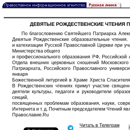
ДЕВЯТЫЕ РОЖДЕСТВЕНСКИЕ ЧТЕНИЯ ПР
По благословению Святейшего Патриарха Алекс
Девятые Рождественские образовательные чтения. 
и катехизации Русской Православной Церкви при уч
Министерства общего
и профессионального образования РФ, Российской 
Отдела внешних церковных сношений Московского 
Патриархата, Российского Православного универси
января
Божественной литургией в Храме Христа Спасителя
В Рождественских чтениях примут участие священ
деятели культуры, педагоги и руководители образ
секций,
посвященных проблемам образования, науки, совр
Интернета и т. д. Почетным председателем Чтений я
Православие.Ru
Читать в Телеграм