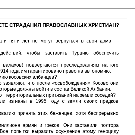
ЕТЕ СТРАДАНИЯ ПРАВОСЛАВНЫХ ХРИСТИАН?
ати пяти лет не могут вернуться в свои дома —
ействий, чтобы заставить Турцию обеспечить
и валахов) подвергаются преследованиям на юге
914 года им гарантировано право на автономию.
омию косовских албанцев?
 заявляют, что после «освобождения» Косово они
оторые должны войти в состав Великой Албании.
 от территориальных притязаний на земли соседей?
ли изгнаны в 1995 году с земли своих предков
рватию принять этих беженцев, хотя беспрерывно
миллиона армян и греков. Они заставили полтора
 Все попытки выразить осуждение этому геноциду