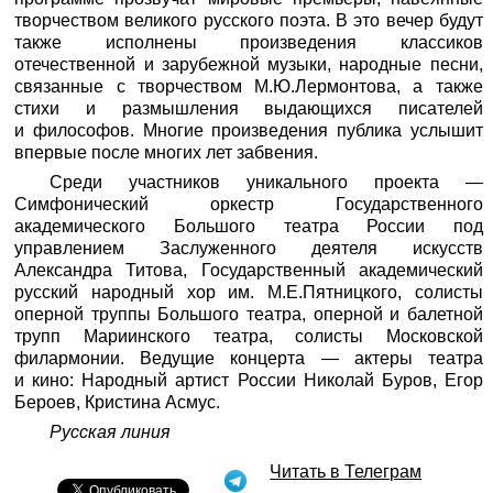
творчеством великого русского поэта. В это вечер будут
также исполнены произведения классиков
отечественной и зарубежной музыки, народные песни,
связанные с творчеством М.Ю.Лермонтова, а также
стихи и размышления выдающихся писателей
и философов. Многие произведения публика услышит
впервые после многих лет забвения.
Среди участников уникального проекта —
Симфонический оркестр Государственного
академического Большого театра России под
управлением Заслуженного деятеля искусств
Александра Титова, Государственный академический
русский народный хор им. М.Е.Пятницкого, солисты
оперной труппы Большого театра, оперной и балетной
трупп Мариинского театра, солисты Московской
филармонии. Ведущие концерта — актеры театра
и кино: Народный артист России Николай Буров, Егор
Бероев, Кристина Асмус.
Русская линия
Читать в Телеграм