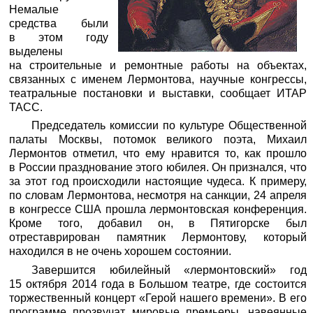
Немалые
средства были
в этом году
выделены
на строительные и ремонтные работы на объектах,
связанных с именем Лермонтова, научные конгрессы,
театральные постановки и выставки, сообщает ИТАР
ТАСС.
Председатель комиссии по культуре Общественной
палаты Москвы, потомок великого поэта, Михаил
Лермонтов отметил, что ему нравится то, как прошло
в России празднование этого юбилея. Он признался, что
за этот год происходили настоящие чудеса. К примеру,
по словам Лермонтова, несмотря на санкции, 24 апреля
в конгрессе США прошла лермонтовская конференция.
Кроме того, добавил он, в Пятигорске был
отреставрирован памятник Лермонтову, который
находился в не очень хорошем состоянии.
Завершится юбилейный «лермонтовский» год
15 октября 2014 года в Большом театре, где состоится
торжественный концерт «Герой нашего времени». В его
программе прозвучат мировые премьеры, навеянные