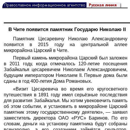
В Чите появится памятник Государю Николаю II
Памятник Цесаревичу Николаю Александровичу
появится в 2015 году на центральной аллее
микрорайона Царский в Чите.
Первый камень микрорайона Царский был заложен
в 2011 году, когда отмечалось 120-летие посещения
Забайкалья цесаревичем Николаем Александровичем,
будущим императором Николаем II. Первые дома были
сданы в год 400-летия Дома Романовых.
«Визит Цесаревича во время его кругосветного
путешествия в 1891 году имел серьёзные последствия
для развития Забайкалья. Мы хотим увековечить память
об этом событии, и установить в микрорайоне Царский
памятник этому государственному деятелю», — заявил
заместитель директора ОАО «РУС» Баринов. По его
словам, деньги на установку памятника будут собраны
всенародно, а его созданием займётся скульптор,