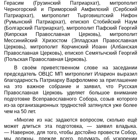
Герасим (Грузинский Патриархат), митрополит
Черногорский и Приморский Амфилохий (Сербский
Патриархат), митрополит Тырговиштский Нифон
(Румынский Патриархат), епископ Стобийский Наум
(Болгарский Патриархат), митрополит Пафский Георгий
(Кипрская Православная Церковь), митрополит
Мессинийский Хризостом (Элладская Православная
Церковь), митрополит Корчинский Иоанн (Албанская
Православная Церковь), епископ Семятычский Георгий
(Польская Православная Церковь).
В своём приветственном слове на заседании
председатель ОВЦС МП митрополит Иларион выразил
благодарность Патриарху Варфоломею за приглашение
на это важное собрание и заявил, что Русская
Православная Церковь уделяет большое внимание
подготовке Всеправославного Собора, созыв которого
из-за организационных трудностей затянулся уже более
чем на 50 лет.
«Многие из нас задаются вопросом, сколько ещё
может длиться эта подготовка, — заявил владыка.
— Наверное, для того, чтобы достойно провести Собор,
мы должны, прежде всего, подумать об ускорении