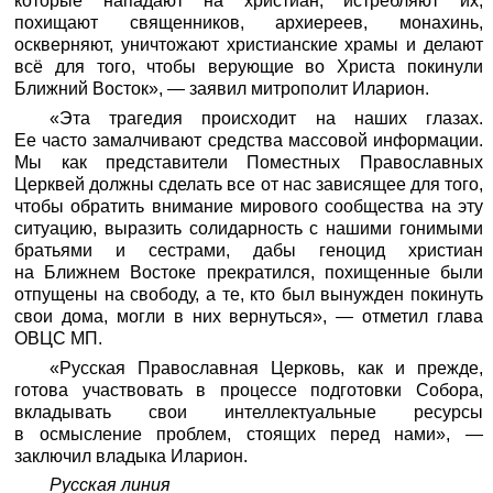
которые нападают на христиан, истребляют их,
похищают священников, архиереев, монахинь,
оскверняют, уничтожают христианские храмы и делают
всё для того, чтобы верующие во Христа покинули
Ближний Восток», — заявил митрополит Иларион.
«Эта трагедия происходит на наших глазах.
Ее часто замалчивают средства массовой информации.
Мы как представители Поместных Православных
Церквей должны сделать все от нас зависящее для того,
чтобы обратить внимание мирового сообщества на эту
ситуацию, выразить солидарность с нашими гонимыми
братьями и сестрами, дабы геноцид христиан
на Ближнем Востоке прекратился, похищенные были
отпущены на свободу, а те, кто был вынужден покинуть
свои дома, могли в них вернуться», — отметил глава
ОВЦС МП.
«Русская Православная Церковь, как и прежде,
готова участвовать в процессе подготовки Собора,
вкладывать свои интеллектуальные ресурсы
в осмысление проблем, стоящих перед нами», —
заключил владыка Иларион.
Русская линия