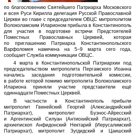
по благословению Святейшего Патриарха Московского
и всея Руси Кирилла делегация Русской Православной
Церкви во главе с председателем ОВЦС митрополитом
Волоколамским Иларионом прибыла в Константинополь
для участия в подготовке встречи Предстоятелей
Поместных Православных Церквей, которая
по приглашению Патриарха Константинопольского
Варфоломея намечена на 5−9 марта сего года,
сообщает Служба коммуникации ОВЦС.
4 марта в Константинопольской Патриархии под
председательством митрополита Пергамского Иоанна
начались заседания подготовительной комиссии,
в работе которой помимо митрополита Волоколамского
Илариона приняли участие представители ещё
одиннадцати Поместных Церквей.
В частности в Константинополь прибыли
митрополит Гвинейский Георгий (Александрийский
Патриархат), митрополит Буэнос-Айресский
и Аргентинский Силуан (Антиохийский Патриархат),
архиепископ Анфидонский Нектарий (Иерусалимский
Патриархат), митрополит Зугдидский и Цаишский