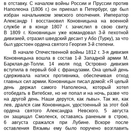
в отставку. С началом войны России и Пруссии против
Наполеона (1806 г.) он приехал в Петербург, где был
избран начальником земского ополчения. Император
Александр I восстановил Коновницына на военной
службе и в конце 1807 г. зачислил в свою свиту.
В 1809 г. Коновницын уже командовал 3-й пехотной
дивизией, отразил шведский десант у Або (Турку), за что
был удостоен ордена святого Георгия 3-й степени.
В начале Отечественной войны 1812 г. 3-я дивизия
Коновницына вошла в состав 1-й Западной армии М.
Барклая-де-Толли. 14 июля под Островно дивизия
вступила в первый бой с французами. Она целый день
сдерживала натиск противника, обеспечивая отход
главных сил армии. Коновницын писал домой: «Я целый
день держал самого Наполеона, который хотел
отобедать в Витебске, но не попал и на ночь, разве что
на другой день. Наши дерутся, как львы». Так же, как
лев, дрался сам Коновницын, удостоенный за этот бой
ордена святого Александра Невского. 5 августа
он защищал Смоленск, оставаясь раненым в строю,
6 августа сражался при Лубине. Вскоре после
оставления Вязьмы ему было поручено возглавить