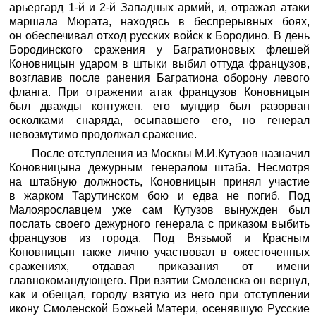
арьергард 1-й и 2-й Западных армий, и, отражая атаки
маршала Мюрата, находясь в беспрерывных боях,
он обеспечивал отход русских войск к Бородино. В день
Бородинского сражения у Багратионовых флешей
Коновницын ударом в штыки выбил оттуда французов,
возглавив после ранения Багратиона оборону левого
фланга. При отражении атак французов Коновницын
был дважды контужен, его мундир был разорван
осколками снаряда, осыпавшего его, но генерал
невозмутимо продолжал сражение.
После отступления из Москвы М.И.Кутузов назначил
Коновницына дежурным генералом штаба. Несмотря
на штабную должность, Коновницын принял участие
в жарком Тарутинском бою и едва не погиб. Под
Малоярославцем уже сам Кутузов вынужден был
послать своего дежурного генерала с приказом выбить
французов из города. Под Вязьмой и Красным
Коновницын также лично участвовал в ожесточенных
сражениях, отдавая приказания от имени
главнокомандующего. При взятии Смоленска он вернул,
как и обещал, городу взятую из него при отступлении
икону Смоленской Божьей Матери, осенявшую Русские