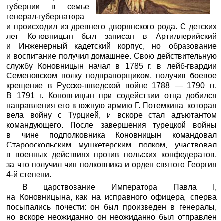
губернии в семье
генерал-губернатора
и происходил из древнего дворянского рода. С детских
лет Коновницын был записан в Артиллерийский
и Инженерный кадетский корпус, но образование
и воспитание получил домашнее. Свою действительную
службу Коновницын начал в 1785 г. в лейб-гвардии
Семеновском полку подпрапорщиком, получив боевое
крещение в Русско-шведской войне 1788 — 1790 гг.
В 1791 г. Коновницын при содействии отца добился
направления его в южную армию Г. Потемкина, которая
вела войну с Турцией, и вскоре стал адъютантом
командующего. После завершения турецкой войны
в чине подполковника Коновницын командовал
Старооскольским мушкетерским полком, участвовал
в военных действиях против польских конфедератов,
за что получил чин полковника и орден святого Георгия
4-й степени.
В царствование Императора Павла I,
на Коновницына, как на исправного офицера, сперва
посыпались почести: он был произведен в генералы,
но вскоре неожиданно он неожиданно был отправлен