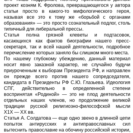
проект козням К. Фролова, превращающегося у автора
статьи просто в какого-то мифологического героя,
называя все это к тому же «борьбой с органами
образования» — это просто сознательный подлог, столь
типичный для либеральной прессы.
Статья полна грязной клеветы и подтасовок,
касающихся как фактов биографии нашего пресс-
секретаря, так и всей нашей деятельности, подробное
перечисление которых заняло бы слишком много места.
По нашему глубокому убеждению, данный материал
носит явно заказной характер, не случайно будучи
приуроченным к выборам Президента РФ, и направлен
он прежде всего против нашего сопредседателя,
кандидата в Президенты РФ С.Ю. Глазьева. Идеология
СПГ, действительно в определенной степени
воспринятая «Родиной» — это не плод деятельности
отдельных наших членов, но продолжение великой
традиции русской религиозно-философской мысли
Х1Х — ХХ вв.
Статья А. Солдатова — еще одно звено в длинной цепи
попыток антирусских и антиправославных сил
вытеснить православие на обочину российской истории,