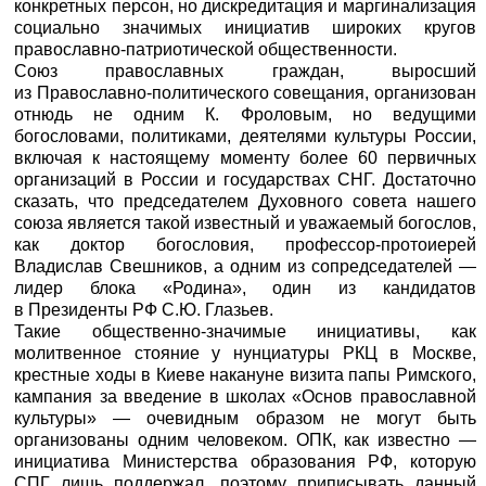
конкретных персон, но дискредитация и маргинализация
социально значимых инициатив широких кругов
православно-патриотической общественности.
Союз православных граждан, выросший
из Православно-политического совещания, организован
отнюдь не одним К. Фроловым, но ведущими
богословами, политиками, деятелями культуры России,
включая к настоящему моменту более 60 первичных
организаций в России и государствах СНГ. Достаточно
сказать, что председателем Духовного совета нашего
союза является такой известный и уважаемый богослов,
как доктор богословия, профессор-протоиерей
Владислав Свешников, а одним из сопредседателей —
лидер блока «Родина», один из кандидатов
в Президенты РФ С.Ю. Глазьев.
Такие общественно-значимые инициативы, как
молитвенное стояние у нунциатуры РКЦ в Москве,
крестные ходы в Киеве накануне визита папы Римского,
кампания за введение в школах «Основ православной
культуры» — очевидным образом не могут быть
организованы одним человеком. ОПК, как известно —
инициатива Министерства образования РФ, которую
СПГ лишь поддержал, поэтому приписывать данный