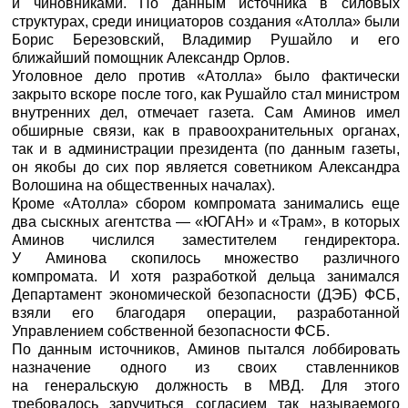
и чиновниками. По данным источника в силовых
структурах, среди инициаторов создания «Атолла» были
Борис Березовский, Владимир Рушайло и его
ближайший помощник Александр Орлов.
Уголовное дело против «Атолла» было фактически
закрыто вскоре после того, как Рушайло стал министром
внутренних дел, отмечает газета. Сам Аминов имел
обширные связи, как в правоохранительных органах,
так и в администрации президента (по данным газеты,
он якобы до сих пор является советником Александра
Волошина на общественных началах).
Кроме «Атолла» сбором компромата занимались еще
два сыскных агентства — «ЮГАН» и «Трам», в которых
Аминов числился заместителем гендиректора.
У Аминова скопилось множество различного
компромата. И хотя разработкой дельца занимался
Департамент экономической безопасности (ДЭБ) ФСБ,
взяли его благодаря операции, разработанной
Управлением собственной безопасности ФСБ.
По данным источников, Аминов пытался лоббировать
назначение одного из своих ставленников
на генеральскую должность в МВД. Для этого
требовалось заручиться согласием так называемого