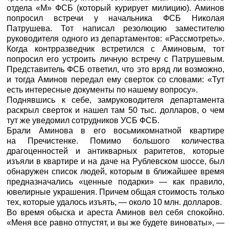
отдела «М» ФСБ (который курирует милицию). Аминов
попросил встречи у начальника ФСБ Николая
Патрушева. Тот написал резолюцию заместителю
руководителя одного из департаментов: «Рассмотреть».
Когда контрразведчик встретился с Аминовым, тот
попросил его устроить личную встречу с Патрушевым.
Представитель ФСБ ответил, что это вряд ли возможно,
и тогда Аминов передал ему сверток со словами: «Тут
есть интересные документы по нашему вопросу».
Поднявшись к себе, замруководителя департамента
раскрыл сверток и нашел там 50 тыс. долларов, о чем
тут же уведомил сотрудников УСБ ФСБ.
Брали Аминова в его восьмикомнатной квартире
на Пречистенке. Помимо большого количества
драгоценностей и антикварных раритетов, которые
изъяли в квартире и на даче на Рублевском шоссе, был
обнаружен список людей, которым в ближайшее время
предназначались «ценные подарки» — как правило,
ювелирные украшения. Причем общая стоимость только
тех, которые удалось изъять, — около 10 млн. долларов.
Во время обыска и ареста Аминов вел себя спокойно.
«Меня все равно отпустят, и вы же будете виноваты», —